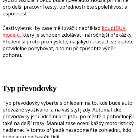
využití vozidla. Pokud bude nové auto sloužit primárně
pro delší pracovní cesty, upřednostněte spolehlivost a
úspornost.
Častí výletníci by zase měli zvážit například
koupi SUV
modelu
,
který je schopen zdolávat i náročnější překážky.
Předem si proto promyslete, na jakých trasách se budete
pravidelně pohybovat, a tomu přizpůsobte výběr
pohonu.
Typ převodovky
Typ převodovky vyberte s ohledem na to, kde bude auto
převážně využíváno, a na váš styl jízdy. Automatické
převodovky jsou ideální pro jízdu po městě a pohodlnější
také na delší trasy. Manuál zase ocení každý motoristický
nadšenec. V tomto případě nezapomeňte zohlednit, kdo
bude auto nejčastěji řídit.