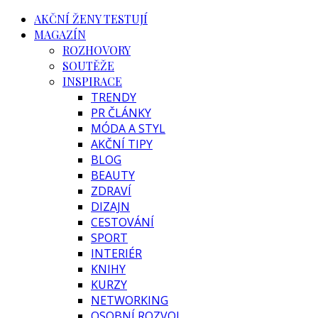
AKČNÍ ŽENY TESTUJÍ
MAGAZÍN
ROZHOVORY
SOUTĚŽE
INSPIRACE
TRENDY
PR ČLÁNKY
MÓDA A STYL
AKČNÍ TIPY
BLOG
BEAUTY
ZDRAVÍ
DIZAJN
CESTOVÁNÍ
SPORT
INTERIÉR
KNIHY
KURZY
NETWORKING
OSOBNÍ ROZVOJ