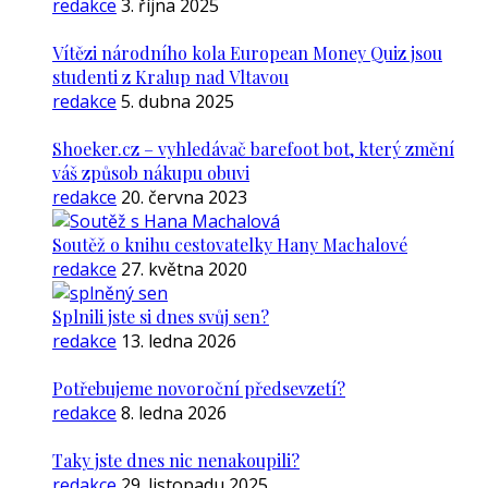
redakce
3. října 2025
Vítězi národního kola European Money Quiz jsou
studenti z Kralup nad Vltavou
redakce
5. dubna 2025
Shoeker.cz – vyhledávač barefoot bot, který změní
váš způsob nákupu obuvi
redakce
20. června 2023
Soutěž o knihu cestovatelky Hany Machalové
redakce
27. května 2020
Splnili jste si dnes svůj sen?
redakce
13. ledna 2026
Potřebujeme novoroční předsevzetí?
redakce
8. ledna 2026
Taky jste dnes nic nenakoupili?
redakce
29. listopadu 2025