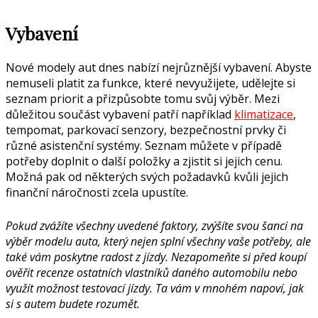
Vybavení
Nové modely aut dnes nabízí nejrůznější vybavení. Abyste
nemuseli platit za funkce, které nevyužijete, udělejte si
seznam priorit a přizpůsobte tomu svůj výběr. Mezi
důležitou součást vybavení patří například
klimatizace
,
tempomat, parkovací senzory, bezpečnostní prvky či
různé asistenční systémy. Seznam můžete v případě
potřeby doplnit o další položky a zjistit si jejich cenu.
Možná pak od některých svých požadavků kvůli jejich
finanční náročnosti zcela upustíte.
Pokud zvážíte všechny uvedené faktory, zvýšíte svou šanci na
výběr modelu auta, který nejen splní všechny vaše potřeby, ale
také vám poskytne radost z jízdy. Nezapomeňte si před koupí
ověřit recenze ostatních vlastníků daného automobilu nebo
využít možnost testovací jízdy. Ta vám v mnohém napoví, jak
si s autem budete rozumět.