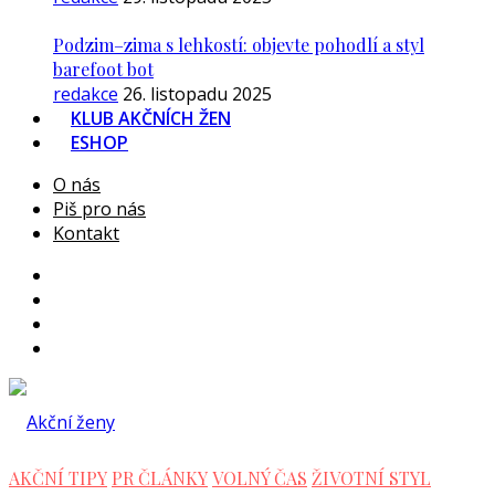
Podzim–zima s lehkostí: objevte pohodlí a styl
barefoot bot
redakce
26. listopadu 2025
KLUB AKČNÍCH ŽEN
ESHOP
O nás
Piš pro nás
Kontakt
AKČNÍ TIPY
PR ČLÁNKY
VOLNÝ ČAS
ŽIVOTNÍ STYL