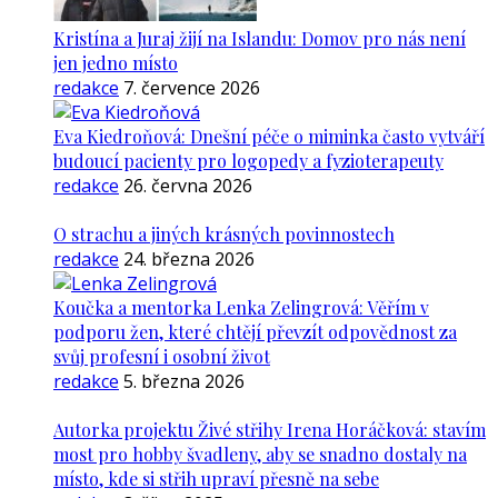
Kristína a Juraj žijí na Islandu: Domov pro nás není
jen jedno místo
redakce
7. července 2026
Eva Kiedroňová: Dnešní péče o miminka často vytváří
budoucí pacienty pro logopedy a fyzioterapeuty
redakce
26. června 2026
O strachu a jiných krásných povinnostech
redakce
24. března 2026
Koučka a mentorka Lenka Zelingrová: Věřím v
podporu žen, které chtějí převzít odpovědnost za
svůj profesní i osobní život
redakce
5. března 2026
Autorka projektu Živé střihy Irena Horáčková: stavím
most pro hobby švadleny, aby se snadno dostaly na
místo, kde si střih upraví přesně na sebe