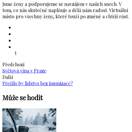
Jsme ženy a podporujeme se navzájem v našich snech. V
tom, co nás skutečně naplňuje a dělá nám radost. Virtuální
místo pro všechny ženy, které touží po změně a chtějí růst.
1
Předchozí
Světová vína v Praze
Další
Přežilo by lidstvo bez imunizace?
Může se hodit