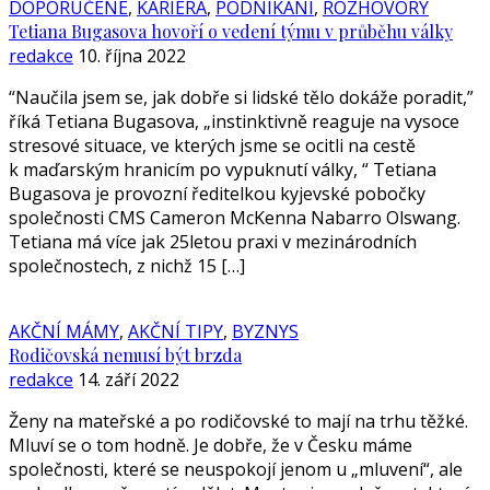
DOPORUČENÉ
,
KARIÉRA
,
PODNIKÁNÍ
,
ROZHOVORY
Tetiana Bugasova hovoří o vedení týmu v průběhu války
redakce
10. října 2022
“Naučila jsem se, jak dobře si lidské tělo dokáže poradit,”
říká Tetiana Bugasova, „instinktivně reaguje na vysoce
stresové situace, ve kterých jsme se ocitli na cestě
k maďarským hranicím po vypuknutí války, “ Tetiana
Bugasova je provozní ředitelkou kyjevské pobočky
společnosti CMS Cameron McKenna Nabarro Olswang.
Tetiana má více jak 25letou praxi v mezinárodních
společnostech, z nichž 15 […]
AKČNÍ MÁMY
,
AKČNÍ TIPY
,
BYZNYS
Rodičovská nemusí být brzda
redakce
14. září 2022
Ženy na mateřské a po rodičovské to mají na trhu těžké.
Mluví se o tom hodně. Je dobře, že v Česku máme
společnosti, které se neuspokojí jenom u „mluvení“, ale