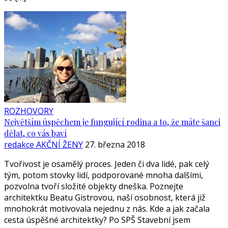
ROZHOVORY
Největším úspěchem je fungující rodina a to, že máte šanci
dělat, co vás baví
redakce AKČNÍ ŽENY
27. března 2018
Tvořivost je osamělý proces. Jeden či dva lidé, pak celý
tým, potom stovky lidí, podporované mnoha dalšími,
pozvolna tvoří složité objekty dneška. Poznejte
architektku Beatu Gistrovou, naší osobnost, která již
mnohokrát motivovala nejednu z nás. Kde a jak začala
cesta úspěšné architektky? Po SPŠ Stavební jsem