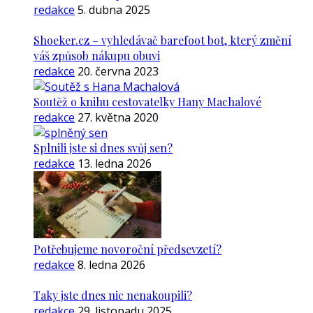
redakce
5. dubna 2025
Shoeker.cz – vyhledávač barefoot bot, který změní
váš způsob nákupu obuvi
redakce
20. června 2023
Soutěž o knihu cestovatelky Hany Machalové
redakce
27. května 2020
Splnili jste si dnes svůj sen?
redakce
13. ledna 2026
Potřebujeme novoroční předsevzetí?
redakce
8. ledna 2026
Taky jste dnes nic nenakoupili?
redakce
29. listopadu 2025