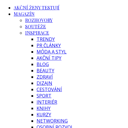
AKČNÍ ŽENY TESTUJÍ
MAGAZÍN
ROZHOVORY
SOUTĚŽE
INSPIRACE
TRENDY
PR ČLÁNKY
MÓDA A STYL
AKČNÍ TIPY
BLOG
BEAUTY
ZDRAVÍ
DIZAJN
CESTOVÁNÍ
SPORT
INTERIÉR
KNIHY
KURZY
NETWORKING
OSOBNÍ ROZVOJ