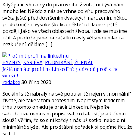
Když jsme vhozeny do pracovního života, nebývá nám
mnoho let. Někdo z nás se vrhne do víru pracovního
světa ještě před dovršením dvacátých narozenin, někdo
po dokončení vysoké školy a někteří dokonce ještě
později. Jako ve všech oblastech života, i zde se musíme
učit. A protože jsme na začátku cesty většinou mladí a
nezkušení, děláme […]
BYZNYS
,
KARIÉRA
,
PODNIKÁNÍ
,
ŽURNÁL
Ještě nemáte profil na LinkedIn? 5 důvodů proč si ho
založit!
redakce
30. října 2020
Sociální sítě nabraly na své popularitě nejen v „normální“
životě, ale také v tom profesním. Naprostým leaderem
trhu v tomto ohledu je právě LinkedIn. Nejspíše
sáhodlouze nemusím popisovat, co tato síť je a k čemu
slouží. Věřím, že se s ní každý z nás už setkal nebo o ní
minimálně slyšel. Ale pro štábní pořádek si pojďme říct, že
se […]