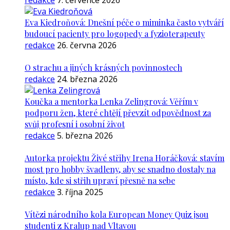
redakce
7. července 2026
Eva Kiedroňová: Dnešní péče o miminka často vytváří
budoucí pacienty pro logopedy a fyzioterapeuty
redakce
26. června 2026
O strachu a jiných krásných povinnostech
redakce
24. března 2026
Koučka a mentorka Lenka Zelingrová: Věřím v
podporu žen, které chtějí převzít odpovědnost za
svůj profesní i osobní život
redakce
5. března 2026
Autorka projektu Živé střihy Irena Horáčková: stavím
most pro hobby švadleny, aby se snadno dostaly na
místo, kde si střih upraví přesně na sebe
redakce
3. října 2025
Vítězi národního kola European Money Quiz jsou
studenti z Kralup nad Vltavou