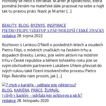
rozhodly se něco s tím dělat. M.arter je společnost, která
pomáhá ženám na mateřské dále pracovat na sebe a najít
tak tu pravou práci. Navíc je M.arter […]
BEAUTY
,
BLOG
,
BYZNYS
,
INSPIRACE
PIETRO FILIPI: VZESTUP A PÁD NEJLEPŠÍ ČESKÉ ZNAČKY
redakce
28. srpna 2022
Rozhovor s Lenkou O’Neill o posledních letech a osudech
Pietro Filipi, o módních značkách na českém trhu a
dopadech Brexitu. Lenko, jste velmi aktivní na módním
trhu v České republice a během loňského roku jste se
svým obchodním partnerem Lukášem Uhlem převzali do
svých rukou také řízení insolvenčního procesu Pietro
Filipi. Řekněte nám prosím, jak […]
BLOG
,
KARIÉRA
,
PRÁCE
,
ŽURNÁL
7 chyb v kariéře – udělala jste některou z nich?
redakce
28. listopadu 2020