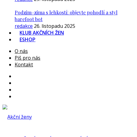
Podzim–zima s lehkostí: objevte pohodlí a styl
barefoot bot
redakce
26. listopadu 2025
KLUB AKČNÍCH ŽEN
ESHOP
O nás
Piš pro nás
Kontakt