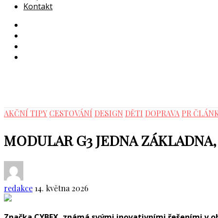
Kontakt
AKČNÍ TIPY
CESTOVÁNÍ
DESIGN
DĚTI
DOPRAVA
PR ČLÁN
MODULAR G3 JEDNA ZÁKLADNA
redakce
14. května 2026
Značka CYBEX, známá svými inovativními řešeními v ob