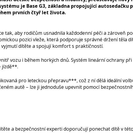
ystému je Base G3, základna propojující autosedačku p
hem prvních čtyř let života.
tak, aby rodičům usnadnila každodenní péči a zároveň podpo
omickou pozici vleže, která podporuje správné držení těla d
vyjmutí dítěte a spojují komfort s praktičností.
vnitř vozu i během horkých dnů. Systém lineární ochrany při
 jízdě**.
ikovaná pro leteckou přepravu***, což z ní dělá ideální vol
ůjčeném autě – lze ji jednoduše upevnit pomocí bezpečnostn
těte a bezpečnostní experti doporučují ponechat dítě v této 