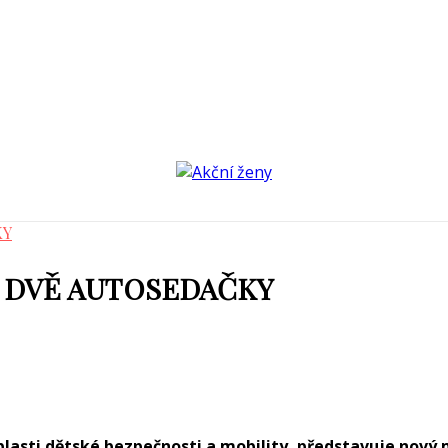
KY
, DVĚ AUTOSEDAČKY
lasti dětské bezpečnosti a mobility, představuje nový 