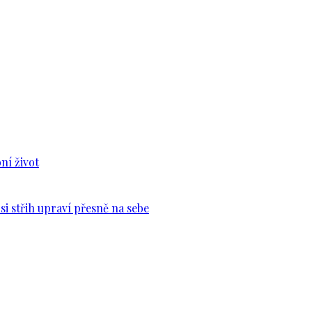
ní život
si střih upraví přesně na sebe