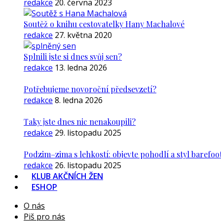
redakce
20. června 2023
Soutěž o knihu cestovatelky Hany Machalové
redakce
27. května 2020
Splnili jste si dnes svůj sen?
redakce
13. ledna 2026
Potřebujeme novoroční předsevzetí?
redakce
8. ledna 2026
Taky jste dnes nic nenakoupili?
redakce
29. listopadu 2025
Podzim–zima s lehkostí: objevte pohodlí a styl barefoo
redakce
26. listopadu 2025
KLUB AKČNÍCH ŽEN
ESHOP
O nás
Piš pro nás