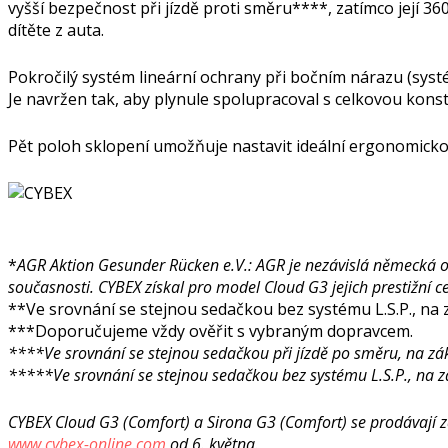
vyšší bezpečnost při jízdě proti směru****, zatímco její
dítěte z auta.
Pokročilý systém lineární ochrany při bočním nárazu (systé
Je navržen tak, aby plynule spolupracoval s celkovou konstr
Pět poloh sklopení umožňuje nastavit ideální ergonomickou 
*
AGR Aktion Gesunder Rücken e.V.: AGR je nezávislá německá or
současnosti. CYBEX získal pro model Cloud G3 jejich prestižní ce
**Ve srovnání se stejnou sedačkou bez systému L.S.P., na z
***Doporučujeme vždy ověřit s vybraným dopravcem.
****Ve srovnání se stejnou sedačkou při jízdě po směru, na zák
*****Ve srovnání se stejnou sedačkou bez systému L.S.P., na zá
CYBEX Cloud G3 (Comfort) a Sirona G3 (Comfort) se prodávají 
www.cybex-online.com
od 6. května.