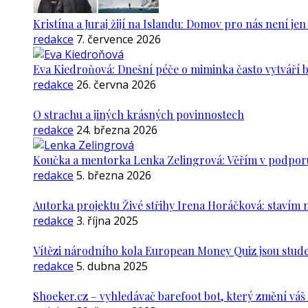
Kristína a Juraj žijí na Islandu: Domov pro nás není je
redakce
7. července 2026
Eva Kiedroňová: Dnešní péče o miminka často vytváří 
redakce
26. června 2026
O strachu a jiných krásných povinnostech
redakce
24. března 2026
Koučka a mentorka Lenka Zelingrová: Věřím v podporu ž
redakce
5. března 2026
Autorka projektu Živé střihy Irena Horáčková: stavím m
redakce
3. října 2025
Vítězi národního kola European Money Quiz jsou stude
redakce
5. dubna 2025
Shoeker.cz – vyhledávač barefoot bot, který změní vá