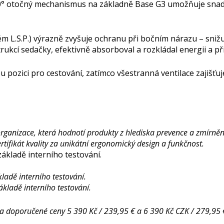
 360° otočný mechanismus na základně Base G3 umožňuje sna
m L.S.P.) výrazně zvyšuje ochranu při bočním nárazu – snižu
ukcí sedačky, efektivně absorboval a rozkládal energii a přin
pozici pro cestování, zatímco všestranná ventilace zajišťuje
ganizace, která hodnotí produkty z hlediska prevence a zmírnění
rtifikát kvality za unikátní ergonomický design a funkčnost.
ákladě interního testování.
ladě interního testování.
kladě interního testování.
za doporučené ceny 5 390 Kč / 239,95 € a 6 390 Kč CZK / 279,9