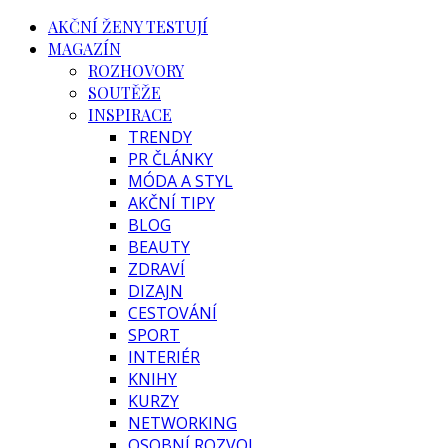
AKČNÍ ŽENY TESTUJÍ
MAGAZÍN
ROZHOVORY
SOUTĚŽE
INSPIRACE
TRENDY
PR ČLÁNKY
MÓDA A STYL
AKČNÍ TIPY
BLOG
BEAUTY
ZDRAVÍ
DIZAJN
CESTOVÁNÍ
SPORT
INTERIÉR
KNIHY
KURZY
NETWORKING
OSOBNÍ ROZVOJ