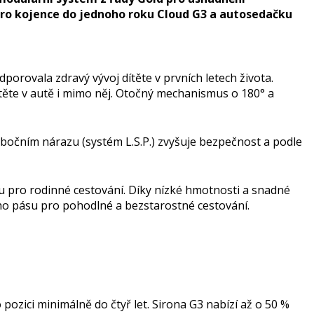
ro kojence do jednoho roku Cloud G3 a autosedačku
rovala zdravý vývoj dítěte v prvních letech života.
ítěte v autě i mimo něj. Otočný mechanismus o 180° a
 bočním nárazu (systém L.S.P.) zvyšuje bezpečnost a podle
bu pro rodinné cestování. Díky nízké hmotnosti a snadné
ího pásu pro pohodlné a bezstarostné cestování.
pozici minimálně do čtyř let. Sirona G3 nabízí až o 50 %