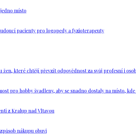
n jedno místo
budoucí pacienty pro logopedy a fyzioterapeuty
en, které chtějí převzít odpovědnost za svůj profesní i osob
ost pro hobby švadleny, aby se snadno dostaly na místo, kde 
nti z Kralup nad Vltavou
š způsob nákupu obuvi