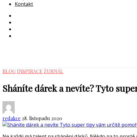
Kontakt
BLOG
INSPIRACE
ŽURNÁL
Sháníte dárek a nevíte? Tyto supe
redakce
28. listopadu 2020
Ne každý má talent na shánění dárků. Někdo na to prostě n