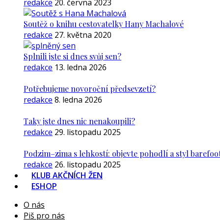
redakce
20. června 2023
Soutěž o knihu cestovatelky Hany Machalové
redakce
27. května 2020
Splnili jste si dnes svůj sen?
redakce
13. ledna 2026
Potřebujeme novoroční předsevzetí?
redakce
8. ledna 2026
Taky jste dnes nic nenakoupili?
redakce
29. listopadu 2025
Podzim–zima s lehkostí: objevte pohodlí a styl barefoo
redakce
26. listopadu 2025
KLUB AKČNÍCH ŽEN
ESHOP
O nás
Piš pro nás