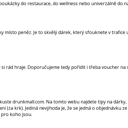
poukázky do restaurace, do wellness nebo univerzálně do nák
ky místo peněz. Je to skvělý dárek, který sfouknete v trafic
ý si rád hraje. Doporučujeme tedy pořídit i třeba voucher n
zkuste drunkmall.com. Na tomto webu najdete tipy na dárky
í (za krk). Jediná nevýhoda je, že se jedná o objednávku ze 
, pro koho jsou.