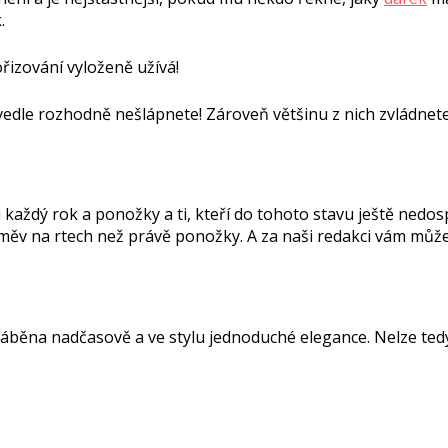
.
ořizování vyloženě užívá!
edle rozhodně nešlápnete! Zároveň většinu z nich zvládnete po
u každý rok a ponožky a ti, kteří do tohoto stavu ještě nedos
l úsměv na rtech než právě ponožky. A za naši redakci vám m
yráběna nadčasově a ve stylu jednoduché elegance. Nelze te