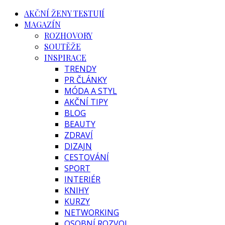
AKČNÍ ŽENY TESTUJÍ
MAGAZÍN
ROZHOVORY
SOUTĚŽE
INSPIRACE
TRENDY
PR ČLÁNKY
MÓDA A STYL
AKČNÍ TIPY
BLOG
BEAUTY
ZDRAVÍ
DIZAJN
CESTOVÁNÍ
SPORT
INTERIÉR
KNIHY
KURZY
NETWORKING
OSOBNÍ ROZVOJ