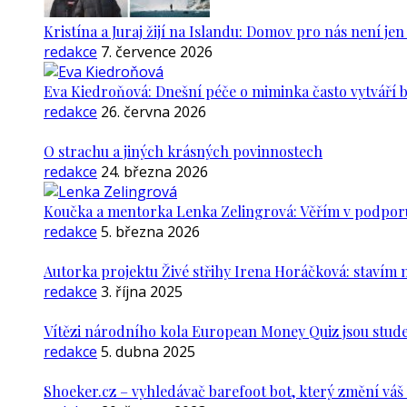
Kristína a Juraj žijí na Islandu: Domov pro nás není je
redakce
7. července 2026
Eva Kiedroňová: Dnešní péče o miminka často vytváří 
redakce
26. června 2026
O strachu a jiných krásných povinnostech
redakce
24. března 2026
Koučka a mentorka Lenka Zelingrová: Věřím v podporu ž
redakce
5. března 2026
Autorka projektu Živé střihy Irena Horáčková: stavím m
redakce
3. října 2025
Vítězi národního kola European Money Quiz jsou stude
redakce
5. dubna 2025
Shoeker.cz – vyhledávač barefoot bot, který změní vá