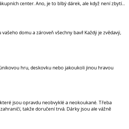
upních center. Ano, je to blbý dárek, ale když není zbytí…
e u vašeho domu a zároveň všechny baví! Každý je zvědavý,
a únikovou hru, deskovku nebo jakoukoli jinou hravou
, které jsou opravdu neobvyklé a neokoukané. Třeba
zahraničí, takže doručení trvá. Dárky jsou ale vážně