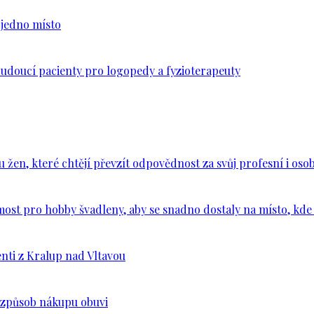
n jedno místo
budoucí pacienty pro logopedy a fyzioterapeuty
en, které chtějí převzít odpovědnost za svůj profesní i osob
ost pro hobby švadleny, aby se snadno dostaly na místo, kde 
nti z Kralup nad Vltavou
š způsob nákupu obuvi