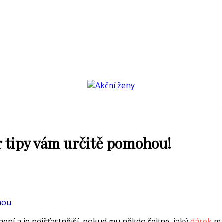
r tipy vám určitě pomohou!
ení a je nejšťastnější, pokud mu někdo řekne, jaký
dárek
má