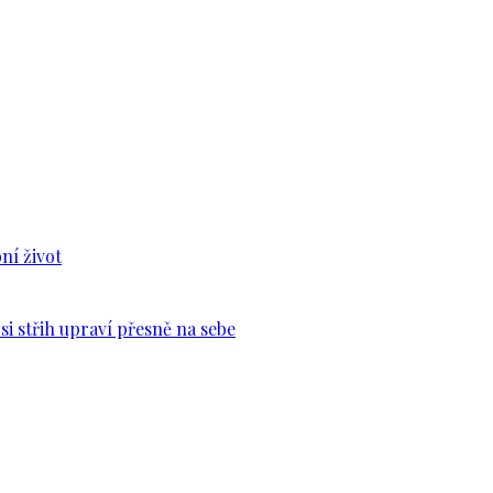
ní život
si střih upraví přesně na sebe