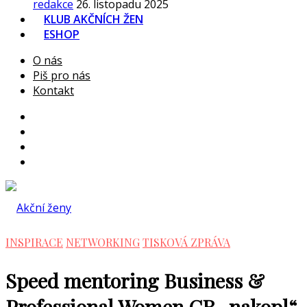
redakce
26. listopadu 2025
KLUB AKČNÍCH ŽEN
ESHOP
O nás
Piš pro nás
Kontakt
INSPIRACE
NETWORKING
TISKOVÁ ZPRÁVA
Speed mentoring Business &
Professional Women CR „nakopl“