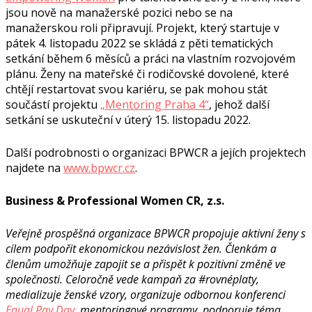
jsou nově na manažerské pozici nebo se na
manažerskou roli připravují. Projekt, který startuje v
pátek 4. listopadu 2022 se skládá z pěti tematických
setkání během 6 měsíců a práci na vlastním rozvojovém
plánu. Ženy na mateřské či rodičovské dovolené, které
chtějí restartovat svou kariéru, se pak mohou stát
součástí projektu
„Mentoring Praha 4“
, jehož další
setkání se uskuteční v úterý 15. listopadu 2022.
Další podrobnosti o organizaci BPWCR a jejích projektech
najdete na
www.bpwcr.cz
.
Business & Professional Women CR, z.s.
Veřejně prospěšná organizace BPWCR propojuje aktivní ženy s
cílem podpořit ekonomickou nezávislost žen. Členkám a
členům umožňuje zapojit se a přispět k pozitivní změně ve
společnosti. Celoročně vede kampaň za #rovnéplaty,
medializuje ženské vzory, organizuje odbornou konferenci
Equal Pay Day
, mentoringové programy, podporuje téma