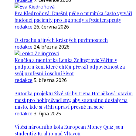
redakce
7. července 2026
Eva Kiedroňová: Dnešní péče o miminka často vytváří
budoucí pacienty pro logopedy a fyzioterapeuty
redakce
26. června 2026
O strachu a jiných krásných povinnostech
redakce
24. března 2026
Koučka a mentorka Lenka Zelingrová: Věřím v
podporu žen, které chtějí převzít odpovědnost za
svůj profesní i osobní život
redakce
5. března 2026
Autorka projektu Živé střihy Irena Horáčková: stavím
most pro hobby švadleny, aby se snadno dostaly na
místo, kde si střih upraví přesně na sebe
redakce
3. října 2025
Vítězi národního kola European Money Quiz jsou
studenti z Kralup nad Vltavou