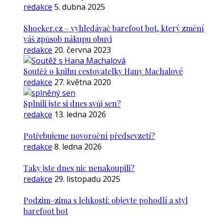
redakce
5. dubna 2025
Shoeker.cz – vyhledávač barefoot bot, který změní
váš způsob nákupu obuvi
redakce
20. června 2023
Soutěž o knihu cestovatelky Hany Machalové
redakce
27. května 2020
Splnili jste si dnes svůj sen?
redakce
13. ledna 2026
Potřebujeme novoroční předsevzetí?
redakce
8. ledna 2026
Taky jste dnes nic nenakoupili?
redakce
29. listopadu 2025
Podzim–zima s lehkostí: objevte pohodlí a styl
barefoot bot