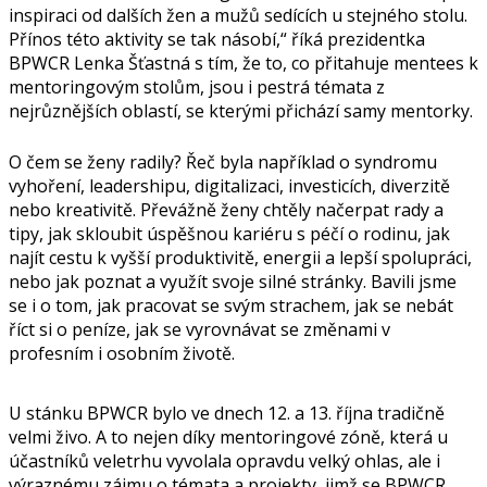
inspiraci od dalších žen a mužů sedících u stejného stolu.
Přínos této aktivity se tak násobí,“ říká prezidentka
BPWCR Lenka Šťastná s tím, že to, co přitahuje mentees k
mentoringovým stolům, jsou i pestrá témata z
nejrůznějších oblastí, se kterými přichází samy mentorky.
O čem se ženy radily? Řeč byla například o syndromu
vyhoření, leadershipu, digitalizaci, investicích, diverzitě
nebo kreativitě. Převážně ženy chtěly načerpat rady a
tipy, jak skloubit úspěšnou kariéru s péčí o rodinu, jak
najít cestu k vyšší produktivitě, energii a lepší spolupráci,
nebo jak poznat a využít svoje silné stránky. Bavili jsme
se i o tom, jak pracovat se svým strachem, jak se nebát
říct si o peníze, jak se vyrovnávat se změnami v
profesním i osobním životě.
U stánku BPWCR bylo ve dnech 12. a 13. října tradičně
velmi živo. A to nejen díky mentoringové zóně, která u
účastníků veletrhu vyvolala opravdu velký ohlas, ale i
výraznému zájmu o témata a projekty, jimž se BPWCR