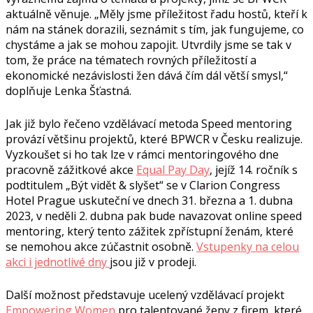
aktuálně věnuje. „Měly jsme příležitost řadu hostů, kteří k
nám na stánek dorazili, seznámit s tím, jak fungujeme, co
chystáme a jak se mohou zapojit. Utvrdily jsme se tak v
tom, že práce na tématech rovných příležitostí a
ekonomické nezávislosti žen dává čím dál větší smysl,“
doplňuje Lenka Šťastná.
Jak již bylo řečeno vzdělávací metoda Speed mentoring
provází většinu projektů, které BPWCR v Česku realizuje.
Vyzkoušet si ho tak lze v rámci mentoringového dne
pracovně zážitkové akce
Equal Pay Day
, jejíž 14. ročník s
podtitulem „Být vidět & slyšet“ se v Clarion Congress
Hotel Prague uskuteční ve dnech 31. března a 1. dubna
2023, v neděli 2. dubna pak bude navazovat online speed
mentoring, který tento zážitek zpřístupní ženám, které
se nemohou akce zúčastnit osobně.
Vstupenky na celou
akci i jednotlivé dny
jsou již v prodeji.
Další možnost představuje ucelený vzdělávací projekt
Empowering Women
pro talentované ženy z firem, které