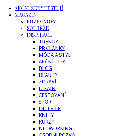
AKČNÍ ŽENY TESTUJÍ
MAGAZÍN
ROZHOVORY
SOUTĚŽE
INSPIRACE
TRENDY
PR ČLÁNKY
MÓDA A STYL
AKČNÍ TIPY
BLOG
BEAUTY
ZDRAVÍ
DIZAJN
CESTOVÁNÍ
SPORT
INTERIÉR
KNIHY
KURZY
NETWORKING
OSOBNÍ ROZVOJ