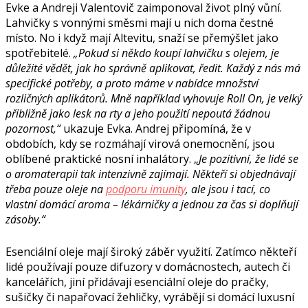
Evke a Andreji Valentovič zaimponoval život plný vůní.
Lahvičky s vonnými směsmi mají u nich doma čestné
místo. No i když mají Altevitu, snaží se přemýšlet jako
spotřebitelé.
„Pokud si někdo koupí lahvičku s olejem, je
důležité vědět, jak ho správně aplikovat, ředit. Každý z nás má
specifické potřeby, a proto máme v nabídce množství
rozličných aplikátorů. Mně například vyhovuje Roll On, je velký
přibližně jako lesk na rty a jeho použití nepoutá žádnou
pozornost,“
ukazuje Evka. Andrej připomíná, že v
obdobích, kdy se rozmáhají virová onemocnění, jsou
oblíbené praktické nosní inhalátory. „
Je pozitivní, že lidé se
o aromaterapii tak intenzivně zajímají. Někteří si objednávají
třeba pouze oleje na
podporu imunity
, ale jsou i tací, co
vlastní domácí aroma – lékárničky a jednou za čas si doplňují
zásoby.“
Esenciální oleje mají široký záběr využití. Zatímco někteří
lidé používají pouze difuzory v domácnostech, autech či
kancelářích, jiní přidávají esenciální oleje do pračky,
sušičky či napařovací žehličky, vyrábějí si domácí luxusní