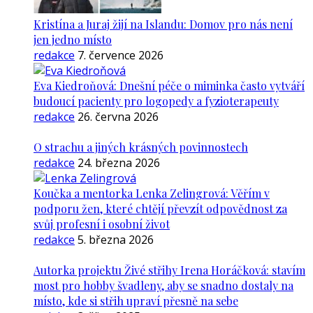
Kristína a Juraj žijí na Islandu: Domov pro nás není
jen jedno místo
redakce
7. července 2026
Eva Kiedroňová: Dnešní péče o miminka často vytváří
budoucí pacienty pro logopedy a fyzioterapeuty
redakce
26. června 2026
O strachu a jiných krásných povinnostech
redakce
24. března 2026
Koučka a mentorka Lenka Zelingrová: Věřím v
podporu žen, které chtějí převzít odpovědnost za
svůj profesní i osobní život
redakce
5. března 2026
Autorka projektu Živé střihy Irena Horáčková: stavím
most pro hobby švadleny, aby se snadno dostaly na
místo, kde si střih upraví přesně na sebe