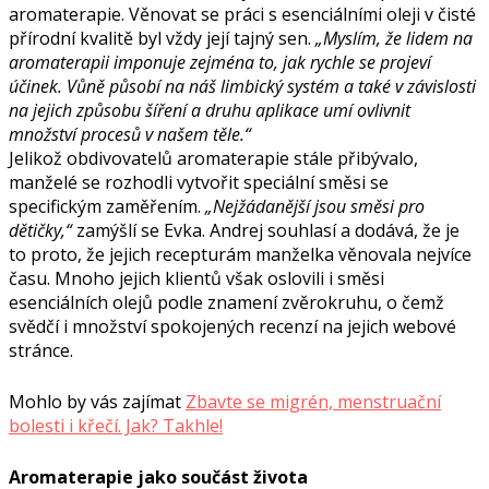
aromaterapie. Věnovat se práci s esenciálními oleji v čisté
přírodní kvalitě byl vždy její tajný sen.
„Myslím, že lidem na
aromaterapii imponuje zejména to, jak rychle se projeví
účinek. Vůně působí na náš limbický systém a také v závislosti
na jejich způsobu šíření a druhu aplikace umí ovlivnit
množství procesů v našem těle.“
Jelikož obdivovatelů aromaterapie stále přibývalo,
manželé se rozhodli vytvořit speciální směsi se
specifickým zaměřením.
„Nejžádanější jsou směsi pro
dětičky,“
zamýšlí se Evka. Andrej souhlasí a dodává, že je
to proto, že jejich recepturám manželka věnovala nejvíce
času. Mnoho jejich klientů však oslovili i směsi
esenciálních olejů podle znamení zvěrokruhu, o čemž
svědčí i množství spokojených recenzí na jejich webové
stránce.
Mohlo by vás zajímat
Zbavte se migrén, menstruační
bolesti i křečí. Jak? Takhle!
Aromaterapie jako součást života