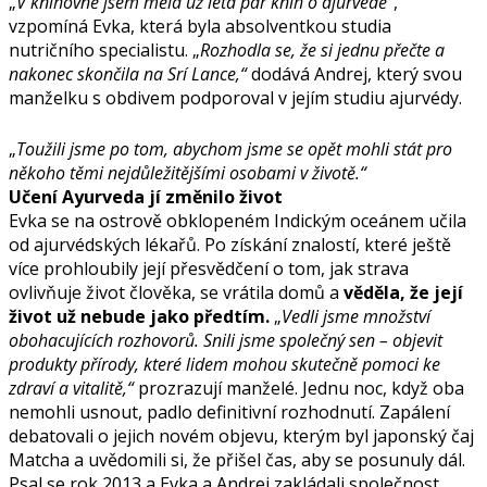
„
V knihovně jsem měla už léta pár knih o ajurvédě“
,
vzpomíná Evka, která byla absolventkou studia
nutričního specialistu. „
Rozhodla se, že si jednu přečte a
nakonec skončila na Srí Lance,“
dodává Andrej, který svou
manželku s obdivem podporoval v jejím studiu ajurvédy.
„
Toužili jsme po tom, abychom jsme se opět mohli stát pro
někoho těmi nejdůležitějšími osobami v životě.“
Učení Ayurveda jí změnilo život
Evka se na ostrově obklopeném Indickým oceánem učila
od ajurvédských lékařů. Po získání znalostí, které ještě
více prohloubily její přesvědčení o tom, jak strava
ovlivňuje život člověka, se vrátila domů a
věděla, že její
život už nebude jako předtím.
„
Vedli jsme množství
obohacujících rozhovorů. Snili jsme společný sen – objevit
produkty přírody, které lidem mohou skutečně pomoci ke
zdraví a vitalitě,“
prozrazují manželé. Jednu noc, když oba
nemohli usnout, padlo definitivní rozhodnutí. Zapálení
debatovali o jejich novém objevu, kterým byl japonský čaj
Matcha a uvědomili si, že přišel čas, aby se posunuly dál.
Psal se rok 2013 a Evka a Andrej zakládali společnost