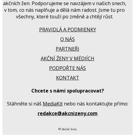
akčních žen. Podporujeme se navzájem v našich snech,
v tom, co nás naplňuje a dělá nám radost. Jsme tu pro
všechny, které touží po změně a chtějí růst.
PRAVIDLÁ A PODMIENKY
O NÁS
PARTNEŘI
AKČNÍ ŽENY V MÉDIÍCH
PODPOŘTE NÁS
KONTAKT
Chcete s námi spolupracovat?
Stáhněte si náš
MediaKit
nebo nás kontaktujte přímo:
redakce@akcnizeny.com
© Akčné ženy