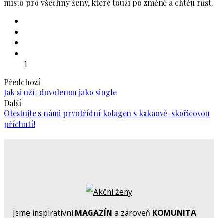
místo pro všechny ženy, které touží po změně a chtějí růst.
1
Předchozí
Jak si užít dovolenou jako single
Další
Otestujte s námi prvotřídní kolagen s kakaově-skořicovou
příchutí!
Jsme inspirativní
MAGAZÍN
a zároveň
KOMUNITA