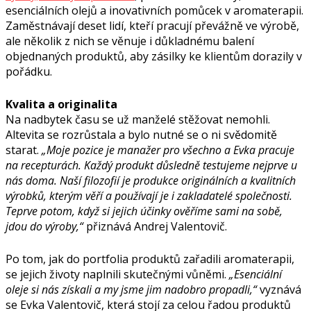
esenciálních olejů a inovativních pomůcek v aromaterapii.
Zaměstnávají deset lidí, kteří pracují převážně ve výrobě,
ale několik z nich se věnuje i důkladnému balení
objednaných produktů, aby zásilky ke klientům dorazily v
pořádku.
Kvalita a originalita
Na nadbytek času se už manželé stěžovat nemohli.
Altevita se rozrůstala a bylo nutné se o ni svědomitě
starat.
„Moje pozice je manažer pro všechno a Evka pracuje
na recepturách. Každý produkt důsledně testujeme nejprve u
nás doma. Naší filozofií je produkce originálních a kvalitních
výrobků, kterým věří a používají je i zakladatelé společnosti.
Teprve potom, když si jejich účinky ověříme sami na sobě,
jdou do výroby,“
přiznává Andrej Valentovič.
Po tom, jak do portfolia produktů zařadili aromaterapii,
se jejich životy naplnili skutečnými vůněmi.
„Esenciální
oleje si nás získali a my jsme jim nadobro propadli,“
vyznává
se Evka Valentovič, která stojí za celou řadou produktů