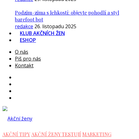
Podzim–zima s lehkostí: objevte pohodlí a styl
barefoot bot
redakce
26. listopadu 2025
KLUB AKČNÍCH ŽEN
ESHOP
O nás
Piš pro nás
Kontakt
AKČNÍ TIPY
AKČNÍ ŽENY TESTUJÍ
MARKETING