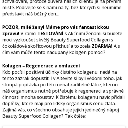
schvalování, protože důvěra našich klientů je na prvním
místě. Podívejte se s námi na ty, bez kterých si neumíme
představit náš běžný den…
POZOR, milé ženy! Máme pro vás fantastickou
zprávu!
V rámci
TESTOVÁNÍ
s Akčními ženami si budete
moci vyzkoušet skvělý Beauty Superfood Collagen s
čokoládově skořicovou příchutí a to zcela
ZDARMA!
A s
čím vám může tento nadupaný kolagen pomoci?
Kolagen – Regenerace a omlazení
Kdo pocítil pozitivní účinky čistého kolagenu, nedá na
tento zázrak dopustit. I v Altevite si byli vědomi toho, jak
stoupá poptávka po této nenahraditelné látce, kterou
náš organismus nutně potřebuje k regeneraci a správné
činnosti mnoha soustav. K čistému kolagenu navíc přidali
doplňky, které mají pro lidský organismus cenu zlata.
Zajímá vás, co všechno obsahuje jejich jedinečný nápoj
Beauty Superfood Collagen? Tak čtěte: