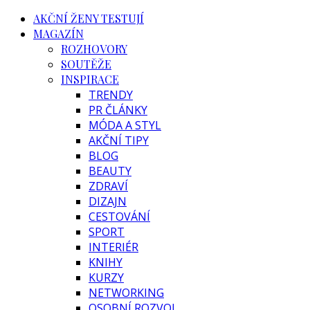
AKČNÍ ŽENY TESTUJÍ
MAGAZÍN
ROZHOVORY
SOUTĚŽE
INSPIRACE
TRENDY
PR ČLÁNKY
MÓDA A STYL
AKČNÍ TIPY
BLOG
BEAUTY
ZDRAVÍ
DIZAJN
CESTOVÁNÍ
SPORT
INTERIÉR
KNIHY
KURZY
NETWORKING
OSOBNÍ ROZVOJ