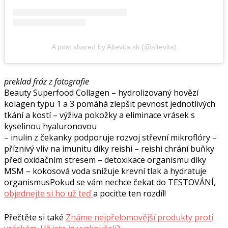
A post shared by Altevita.sk (@altevita)
preklad fráz z fotografie
Beauty Superfood Collagen – hydrolizovaný hovězí
kolagen typu 1 a 3 pomáhá zlepšit pevnost jednotlivých
tkání a kostí – výživa pokožky a eliminace vrásek s
kyselinou hyaluronovou
– inulin z čekanky podporuje rozvoj střevní mikroflóry –
příznivý vliv na imunitu díky reishi – reishi chrání buňky
před oxidačním stresem – detoxikace organismu díky
MSM – kokosová voda snižuje krevní tlak a hydratuje
organismusPokud se vám nechce čekat do TESTOVÁNÍ,
objednejte si ho už teď
a pociťte ten rozdíl!
Přečtěte si také
Známe nejpřelomovější produkty proti