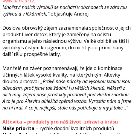
www.altevita.cz
.
Množství našich výrobků se nachází v obchodech se zdravou
výživou a v lékárnách,“
objasňuje Andrej.
Doslova obrovský zájem zaznamenala společnost o jejich
produkt Liver detox, který je zaměřený na očistu
organismu a jeho následnou výživu. Velké oblibě se těší i
výrobky s čistým kolagenem, do nichž jsou přimíchány
další tělu prospěšné látky.
Manželé na závěr poznamenávají, že jde o kombinace
účinných látek vysoké kvality, na kterých tým Altevity
dlouho pracoval.
„Právě naše nároky na vysokou kvalitu jsou
důvodem, proč jsme tak žádáni i u větších klientů. Někteří z
nich mají zájem naše produkty prodávat pod vlastní značkou.
A to je pro Altevitu důležitá zpětná vazba. Vyrostla nám a jsme
na ni hrdí. A co je nejlepší, stále nás potřebuje a my ji také…“
Altevita – produkty pro náš život, zdraví a krásu
Naše priorita
– rychlé dodání kvalitních produktů