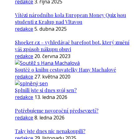
redakce
3. října 2025
Vítězi národního kola European Money Quiz jsou
studenti z Kralup nad Vltavou
redakce
5. dubna 2025
Shoeker.cz – vyhledávač barefoot bot, který změní
váš způsob nákupu obuvi
redakce
20. června 2023
Soutěž o knihu cestovatelky Hany Machalové
redakce
27. května 2020
Splnili jste si dnes svůj sen?
redakce
13. ledna 2026
Potřebujeme novoroční předsevzetí?
redakce
8. ledna 2026
Taky jste dnes nic nenakoupili?
redakce
29. listopadu 2025