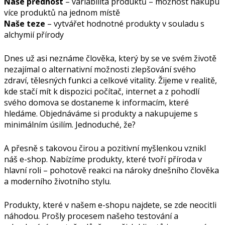
Naše přednost
– variabilita produktů – možnost nákupu
více produktů na jednom místě
Naše teze
– vytvářet hodnotné produkty v souladu s
alchymií přírody
Dnes už asi neznáme člověka, který by se ve svém životě
nezajímal o alternativní možnosti zlepšování svého
zdraví, tělesných funkci a celkové vitality. Žijeme v realitě,
kde stačí mít k dispozici počítač, internet a z pohodlí
svého domova se dostaneme k informacím, které
hledáme. Objednáváme si produkty a nakupujeme s
minimálním úsilím. Jednoduché, že?
A přesně s takovou čirou a pozitivní myšlenkou vznikl
náš e-shop. Nabízíme produkty, které tvoří příroda v
hlavní roli – pohotově reakci na nároky dnešního člověka
a moderního životního stylu.
Produkty, které v našem e-shopu najdete, se zde neocitli
náhodou. Prošly procesem našeho testování a