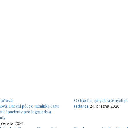
O strachu a jiných krásných p
ová: Dnešní péče o miminka často
redakce
24. března 2026
oucí pacienty pro logopedy a
uty
. června 2026