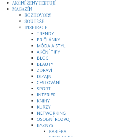
AKČNÍ ŽENY TESTUJÍ
MAGAZÍN
ROZHOVORY
SOUTĚŽE
INSPIRACE
TRENDY
PR ČLÁNKY
MÓDA A STYL
AKČNÍ TIPY
BLOG
BEAUTY
ZDRAVÍ
DIZAJN
CESTOVÁNÍ
SPORT
INTERIÉR
KNIHY
KURZY
NETWORKING
OSOBNÍ ROZVOJ
BYZNYS
KARIÉRA