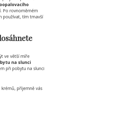
moopalovacího
dlí. Po rovnoměrném
 používat, tím tmavší
dosáhnete
t ve větší míře
bytu na slunci
m při pobytu na slunci
h krémů, příjemně vás