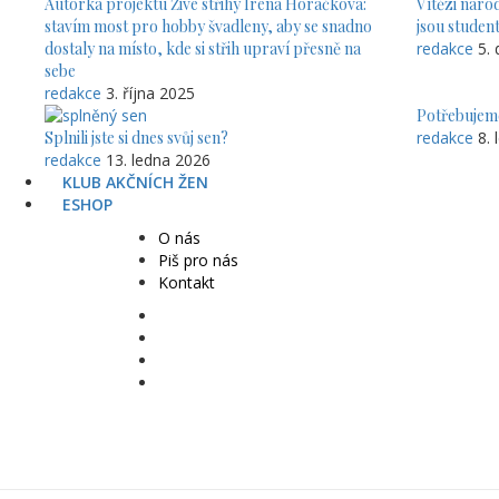
Autorka projektu Živé střihy Irena Horáčková:
Vítězi nár
stavím most pro hobby švadleny, aby se snadno
jsou studen
dostaly na místo, kde si střih upraví přesně na
redakce
5.
sebe
redakce
3. října 2025
Potřebujem
Splnili jste si dnes svůj sen?
redakce
8.
redakce
13. ledna 2026
KLUB AKČNÍCH ŽEN
ESHOP
O nás
Piš pro nás
Kontakt