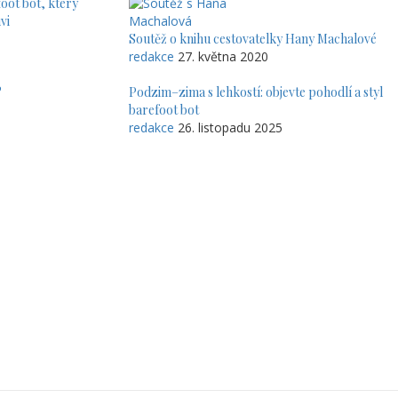
oot bot, který
vi
Soutěž o knihu cestovatelky Hany Machalové
redakce
27. května 2020
?
Podzim–zima s lehkostí: objevte pohodlí a styl
barefoot bot
redakce
26. listopadu 2025