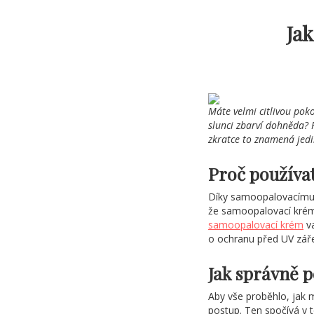
Ja
Máte velmi citlivou poko
slunci zbarví dohněda? P
zkratce to znamená jedin
Proč používa
Díky samoopalovacímu 
že samoopalovací krémy
samoopalovací krém
v
o ochranu před UV záře
Jak správně 
Aby vše proběhlo, jak 
postup. Ten spočívá v 