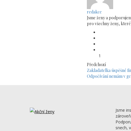
redakce
Jsme ženy a podporujeme
pro všechny ženy, které 
1
Předchozí
Zakladatelka úspěšné fi
Odpočívání nemám v g
Jsme ins
zárove
Podporu
snech, v