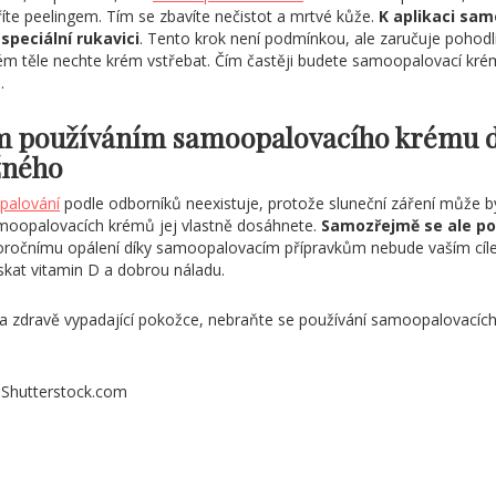
říte peelingem. Tím se zbavíte nečistot a mrtvé kůže.
K aplikaci sa
speciální rukavici
. Tento krok není podmínkou, ale zaručuje poho
m těle nechte krém vstřebat. Čím častěji budete samoopalovací krém
.
ým používáním samoopalovacího krému 
žného
palování
podle odborníků neexistuje, protože sluneční záření může bý
amoopalovacích krémů jej vlastně dosáhnete.
Samozřejmě se ale po
loročnímu opálení díky samoopalovacím přípravkům nebude vaším cíle
skat vitamin D a dobrou náladu.
 a zdravě vypadající pokožce, nebraňte se používání samoopalovacíc
/ Shutterstock.com