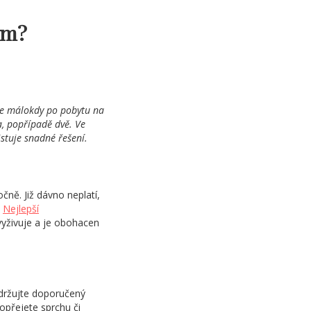
ém?
o se málokdy po pobytu na
a, popřípadě dvě. Ve
istuje snadné řešení.
ě. Již dávno neplatí,
.
Nejlepší
vyživuje a je obohacen
održujte doporučený
opřejete sprchu či