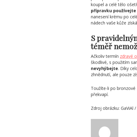
koupel a celé tělo ošet
přípravku používejte 
nanesení krému po celé
nádech vaše kůže získá
S pravideln
téměř nemo
Ačkoliv termín
zdravé o
škodlivé, s použitím s
nevyhýbejte
. Díky ce
zhnědnutí, ale pouze zí
Toužíte-li po bronzové
překvapí.
Zdroj obrázku: GaViAl 