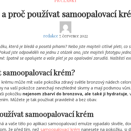
PR ČLÁNKY
k a proč používat samoopalovací kr
redakce
7. července 2022
žku, která je bledá a posetá pihami? Nebo jste majiteli citlivé pleti, c
okud jste odpověděli na jednu z otázek ano, jste majiteli fototypu jedn
é: špatně se opalujete a vaše pleť je po opalování zarudlá. Naštěstí ex
t samoopalovací krém?
krému může mít vaše pokožka zdravý světle bronzový nádech celoročn
 na vaší pokožce zanechají nevzhledné skvrny a mají podivnou vůni
aši pokožku
nejenom zbarví do bronzova, ale také ji hydratuje
, 
ním. Můžete je tak používat pravidelně a bez obav.
používat samoopalovací krém
má a vaše tělo po aplikaci samoopalovací emulze vypadalo skvěle, d
tom, že před tím, než
samoopalovací krém
nanesete na pokožku, si d