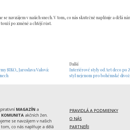
 se navzájem v našich snech. V tom, co nás skutečně naplňuje a dělá nám
touží po změně a chtějí růst.
Další
rmy SIKO, Jaroslava Valová:
Interiérové styly od Art deco po
enech
styl nejenom pro bohémské divo
pirativní
MAGAZÍN
a
PRAVIDLÁ A PODMIENKY
ň
KOMUNITA
akčních žen.
O NÁS
jeme se navzájem v našich
 tom, co nás naplňuje a dělá
PARTNEŘI