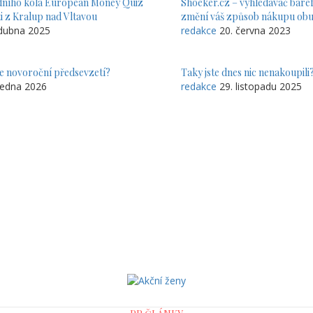
odního kola European Money Quiz
Shoeker.cz – vyhledávač baref
ti z Kralup nad Vltavou
změní váš způsob nákupu obu
 dubna 2025
redakce
20. června 2023
e novoroční předsevzetí?
Taky jste dnes nic nenakoupili
 ledna 2026
redakce
29. listopadu 2025