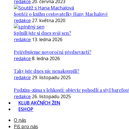
redakce
20. června 2023
Soutěž o knihu cestovatelky Hany Machalové
redakce
27. května 2020
Splnili jste si dnes svůj sen?
redakce
13. ledna 2026
Potřebujeme novoroční předsevzetí?
redakce
8. ledna 2026
Taky jste dnes nic nenakoupili?
redakce
29. listopadu 2025
Podzim–zima s lehkostí: objevte pohodlí a styl barefoo
redakce
26. listopadu 2025
KLUB AKČNÍCH ŽEN
ESHOP
O nás
Piš pro nás