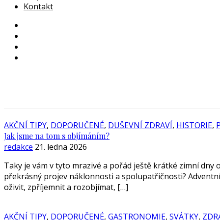
Kontakt
AKČNÍ TIPY
,
DOPORUČENÉ
,
DUŠEVNÍ ZDRAVÍ
,
HISTORIE
,
Jak jsme na tom s objímáním?
redakce
21. ledna 2026
Taky je vám v tyto mrazivé a pořád ještě krátké zimní dny o
překrásný projev náklonnosti a spolupatřičnosti? Adventní,
oživit, zpříjemnit a rozobjímat, […]
AKČNÍ TIPY
,
DOPORUČENÉ
,
GASTRONOMIE
,
SVÁTKY
,
ZDR