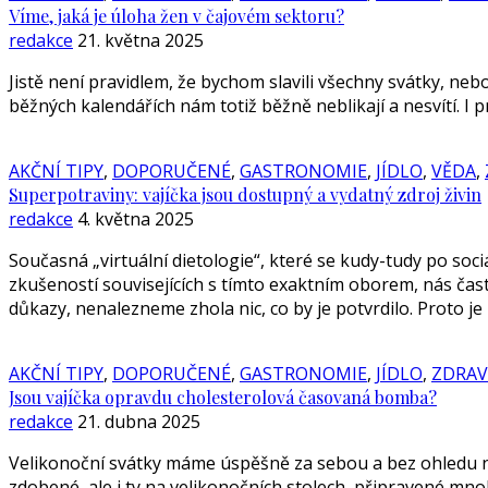
Víme, jaká je úloha žen v čajovém sektoru?
redakce
21. května 2025
Jistě není pravidlem, že bychom slavili všechny svátky, nebo
běžných kalendářích nám totiž běžně neblikají a nesvítí. I
AKČNÍ TIPY
,
DOPORUČENÉ
,
GASTRONOMIE
,
JÍDLO
,
VĚDA
,
Superpotraviny: vajíčka jsou dostupný a vydatný zdroj živin
redakce
4. května 2025
Současná „virtuální dietologie“, které se kudy-tudy po soci
zkušeností souvisejících s tímto exaktním oborem, nás čast
důkazy, nenalezneme zhola nic, co by je potvrdilo. Proto j
AKČNÍ TIPY
,
DOPORUČENÉ
,
GASTRONOMIE
,
JÍDLO
,
ZDRAV
Jsou vajíčka opravdu cholesterolová časovaná bomba?
redakce
21. dubna 2025
Velikonoční svátky máme úspěšně za sebou a bez ohledu na 
zdobené, ale i ty na velikonočních stolech, připravené mno