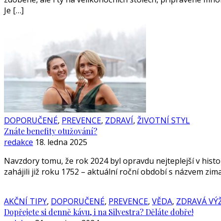
Je […]
DOPORUČENÉ
,
PREVENCE
,
ZDRAVÍ
,
ŽIVOTNÍ STYL
Znáte benefity otužování?
redakce
18. ledna 2025
Navzdory tomu, že rok 2024 byl opravdu nejteplejší v hist
zahájili již roku 1752 – aktuální roční období s názvem zi
AKČNÍ TIPY
,
DOPORUČENÉ
,
PREVENCE
,
VĚDA
,
ZDRAVÁ VÝ
Dopřejete si denně kávu, i na Silvestra? Děláte dobře!