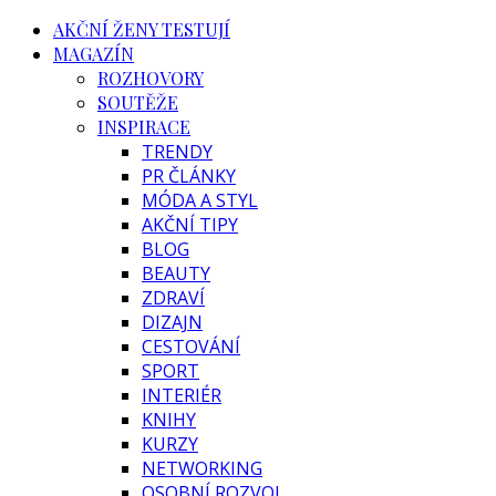
AKČNÍ ŽENY TESTUJÍ
MAGAZÍN
ROZHOVORY
SOUTĚŽE
INSPIRACE
TRENDY
PR ČLÁNKY
MÓDA A STYL
AKČNÍ TIPY
BLOG
BEAUTY
ZDRAVÍ
DIZAJN
CESTOVÁNÍ
SPORT
INTERIÉR
KNIHY
KURZY
NETWORKING
OSOBNÍ ROZVOJ