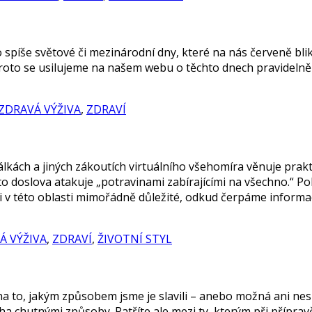
 spíše světové či mezinárodní dny, které na nás červeně blika
 proto se usilujeme na našem webu o těchto dnech pravidelně
ZDRAVÁ VÝŽIVA
,
ZDRAVÍ
álkách a jiných zákoutích virtuálního všehomíra věnuje prakti
o doslova atakuje „potravinami zabírajícími na všechno.“ Po
e i v této oblasti mimořádně důležité, odkud čerpáme informa
Á VÝŽIVA
,
ZDRAVÍ
,
ŽIVOTNÍ STYL
to, jakým způsobem jsme je slavili – anebo možná ani neslav
ha chutnými způsoby. Patříte ale mezi ty, kterým při příprav