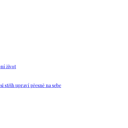
ní život
si střih upraví přesně na sebe