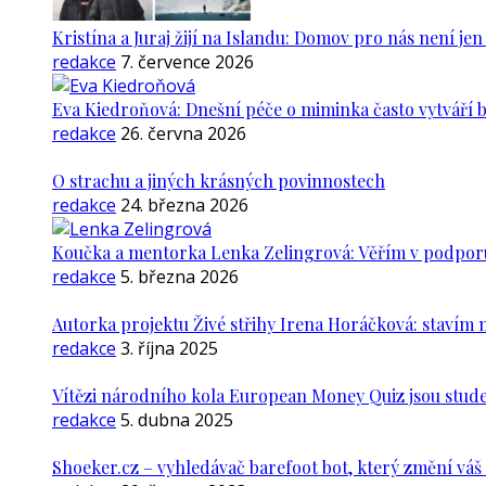
Kristína a Juraj žijí na Islandu: Domov pro nás není je
redakce
7. července 2026
Eva Kiedroňová: Dnešní péče o miminka často vytváří 
redakce
26. června 2026
O strachu a jiných krásných povinnostech
redakce
24. března 2026
Koučka a mentorka Lenka Zelingrová: Věřím v podporu ž
redakce
5. března 2026
Autorka projektu Živé střihy Irena Horáčková: stavím m
redakce
3. října 2025
Vítězi národního kola European Money Quiz jsou stude
redakce
5. dubna 2025
Shoeker.cz – vyhledávač barefoot bot, který změní vá