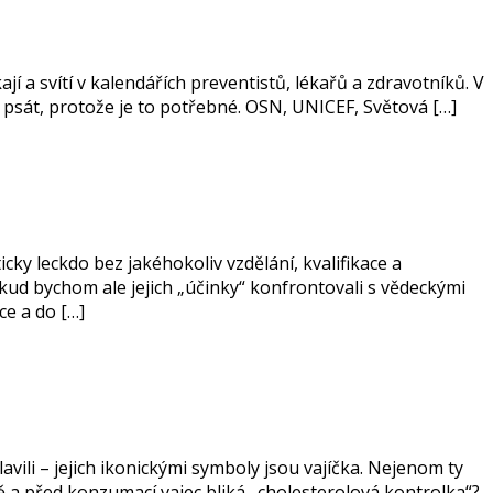
jí a svítí v kalendářích preventistů, lékařů a zdravotníků. V
 psát, protože je to potřebné. OSN, UNICEF, Světová […]
cky leckdo bez jakéhokoliv vzdělání, kvalifikace a
kud bychom ale jejich „účinky“ konfrontovali s vědeckými
ce a do […]
ili – jejich ikonickými symboly jsou vajíčka. Nejenom ty
ě a před konzumací vajec bliká „cholesterolová kontrolka“?