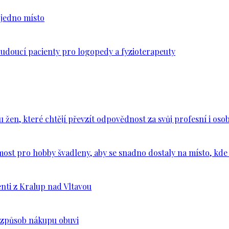
n jedno místo
budoucí pacienty pro logopedy a fyzioterapeuty
en, které chtějí převzít odpovědnost za svůj profesní i osob
ost pro hobby švadleny, aby se snadno dostaly na místo, kde 
nti z Kralup nad Vltavou
š způsob nákupu obuvi