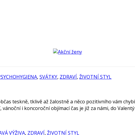
PSYCHOHYGIENA
,
SVÁTKY
,
ZDRAVÍ
,
ŽIVOTNÍ STYL
bčas teskně, tklivě až žalostně a něco pozitivního vám chybí?
 vánoční i koncoroční objímací čas je již za námi, do Valentý
AVÁ VÝŽIVA
,
ZDRAVÍ
,
ŽIVOTNÍ STYL