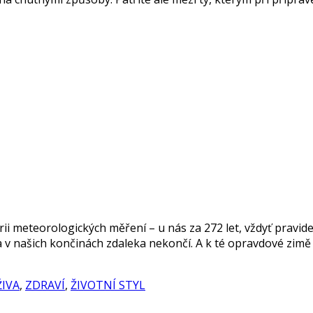
orii meteorologických měření – u nás za 272 let, vždyť pra
ma v našich končinách zdaleka nekončí. A k té opravdové zimě
ŽIVA
,
ZDRAVÍ
,
ŽIVOTNÍ STYL