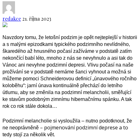
redakce
21. října 2023
Navzdory tomu, že letošní podzim je opět nejteplejší v historii
a s malými epizodkami typického podzimního nevlídného,
škaredého až hnusného počasí zažíváme v podstatě zatím
nekončící babí léto, mnoho z nás se nevyhnulo a asi tak do
Vánoc ani nevyhne podzimní depresi. Vlivu počasí na naše
prožívání se v podstatě nemáme šanci vyhnout a možná si
můžeme pomoci Schneiderovou definicí „únavového ročního
koloběhu“: jarní únava kontinuálně přechází do letního
útlumu, aby se změnila na podzimní melancholii, směřující
ke stavům podobným zimnímu hibernačnímu spánku. A tak
rok co rok stále dokola…
Podzimní melancholie si vysloužila – nutno podotknout, že
– pojmenování podzimní deprese a to
ne neoprávněně
tedy stojí za několik vět
.