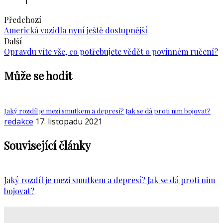
1
Předchozí
Americká vozidla nyní ještě dostupnější
Další
Opravdu víte vše, co potřebujete vědět o povinném ručení?
Může se hodit
Jaký rozdíl je mezi smutkem a depresí? Jak se dá proti nim bojovat?
redakce
17. listopadu 2021
Související články
Jaký rozdíl je mezi smutkem a depresí? Jak se dá proti nim
bojovat?