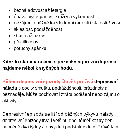
beználadovost až letargie
únava, vyčerpanost, snížená výkonnost
nezájem o běžné každodenní radosti i starosti života
skleslost, podrážděnost
strach až úzkost
přecitlivělost
poruchy spánku
Když to skomparujeme s příznaky rigorózní deprese,
najdeme několik styčných bodů.
Během depresivní epizody člověk prožívá
depresivní
náladu
s
pocit
y
smutku, podrážděnosti, prázdnoty
a
beznaděje.
M
ůže
pociťovat
i
ztrátu potěšení nebo zájmu o
aktivity.
Depresivní epizoda se liší od běžných výkyvů nálady,
depresiv
ní epizody t
rvají většinu dne, téměř každý den,
nejméně dva týdny
a obvykle i podstatně déle
.
Právě tato