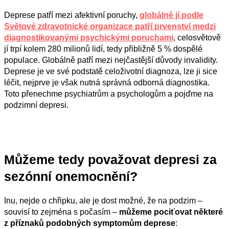
Deprese patří mezi afektivní poruchy,
g
lo
bálně jí
pod
le
Světové zdravotnické organizace
pat
ř
í prvenstv
í
medzi
diagnostikovanými psychickými poruchami
,
celosvětově
jí trpí kolem 280 milionů lidí,
tedy přibližně 5 % dospělé
populace
.
Globálně patří mezi nejčastější důvody invalidity.
Deprese
je ve své podstatě celoživotní diagnoza, lze ji sice
léčit,
nejprve je však nutná
správn
á
odborn
á
diagnostik
a
.
Toto přenechme psychiatrům a psychologům a pojďme na
podzimní depresi.
Můžeme
tedy
považovat depresi za
sezónní onemocnění?
Inu, nejde o chřipku, ale je
dost možné, že na podzim –
souvisí to zejména s počasím –
může
m
e pociťovat některé
z příznaků podobných symptomům deprese
: