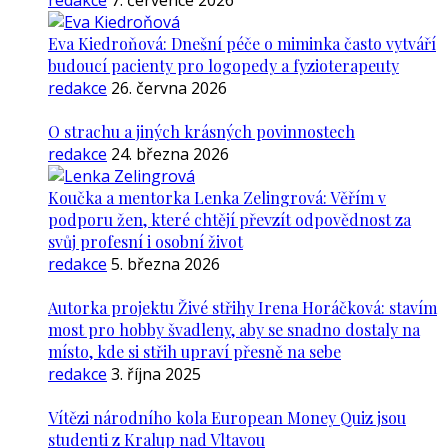
redakce
7. července 2026
Eva Kiedroňová: Dnešní péče o miminka často vytváří
budoucí pacienty pro logopedy a fyzioterapeuty
redakce
26. června 2026
O strachu a jiných krásných povinnostech
redakce
24. března 2026
Koučka a mentorka Lenka Zelingrová: Věřím v
podporu žen, které chtějí převzít odpovědnost za
svůj profesní i osobní život
redakce
5. března 2026
Autorka projektu Živé střihy Irena Horáčková: stavím
most pro hobby švadleny, aby se snadno dostaly na
místo, kde si střih upraví přesně na sebe
redakce
3. října 2025
Vítězi národního kola European Money Quiz jsou
studenti z Kralup nad Vltavou