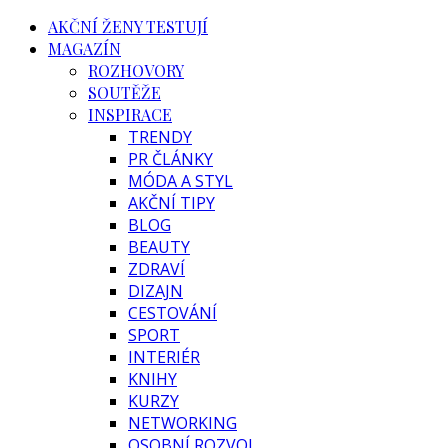
AKČNÍ ŽENY TESTUJÍ
MAGAZÍN
ROZHOVORY
SOUTĚŽE
INSPIRACE
TRENDY
PR ČLÁNKY
MÓDA A STYL
AKČNÍ TIPY
BLOG
BEAUTY
ZDRAVÍ
DIZAJN
CESTOVÁNÍ
SPORT
INTERIÉR
KNIHY
KURZY
NETWORKING
OSOBNÍ ROZVOJ