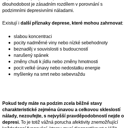
dlouhodobost je zásadním rozdílem v porovnání s
podzimními depresivními náladami.
Existují i
další příznaky
deprese
, které mohou zahrnovat
:
slab
ou
koncentrac
i
pocity nadměrné viny nebo nízké sebehodnoty
beznaděj
v souvislosti s
budoucnost
í
narušený spánek
změny chuti k jídlu nebo
změny
hmotnosti
pocit velké únavy nebo nedostatku energie
myšlenky na smrt nebo sebevraždu
Pokud tedy máte na podzim zcela běžné stavy
charakteristické zejména únavou a celkovou skleslostí
nálad
y
, nezoufejte, s nejvyšší pravděpodobností nejde o
depresi.
To je totiž vážná porucha afektivity znemožňující