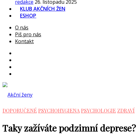
redakce
26. listopadu 2025
KLUB AKČNÍCH ŽEN
ESHOP
O nás
Piš pro nás
Kontakt
DOPORUČENÉ
PSYCHOHYGIENA
PSYCHOLOGIE
ZDRAVÍ
Taky zažíváte podzimní deprese?