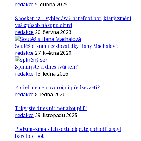
redakce
5. dubna 2025
Shoeker.cz – vyhledávač barefoot bot, který změní
váš způsob nákupu obuvi
redakce
20. června 2023
Soutěž o knihu cestovatelky Hany Machalové
redakce
27. května 2020
Splnili jste si dnes svůj sen?
redakce
13. ledna 2026
Potřebujeme novoroční předsevzetí?
redakce
8. ledna 2026
Taky jste dnes nic nenakoupili?
redakce
29. listopadu 2025
Podzim–zima s lehkostí: objevte pohodlí a styl
barefoot bot