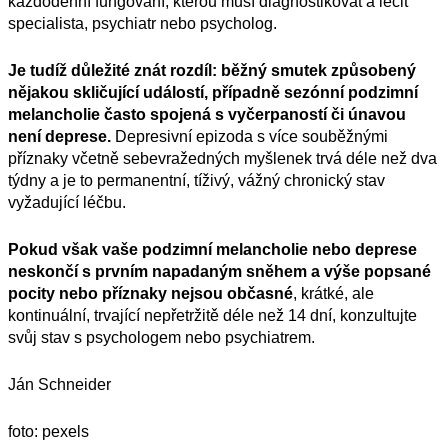
každodenní fungování, kterou musí diagnostikovat a léčit
specialista, psychiatr nebo psycholog.
Je tudíž důležité
znát rozdíl: běžný smutek způsobený
nějakou skličující událostí, případně sezónní podzimní
melancholie často spojená s vyčerpaností či únavou
není deprese.
Depresivní epizoda s více souběžnými
příznaky včetně sebevražedných myšlenek trvá déle než dva
týdny
a j
e to permanentní, tíživý,
vážný
chronický stav
vyžadující léčbu.
Pokud však vaše podzimní melancholie nebo deprese
neskončí s prvním napadaným sněhem a výše popsané
pocity nebo příznaky nejsou občasné
, krátké, ale
kontinuální, trvající nepřetržitě déle než 14 dní, konzultujte
svůj stav s psychologem nebo psychiatrem.
Ján Schneider
foto:
pexels