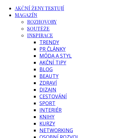
AKČNÍ ŽENY TESTUJÍ
MAGAZÍN
ROZHOVORY
SOUTĚŽE
INSPIRACE
TRENDY
PR ČLÁNKY
MÓDA A STYL
AKČNÍ TIPY
BLOG
BEAUTY
ZDRAVÍ
DIZAJN
CESTOVÁNÍ
SPORT
INTERIÉR
KNIHY
KURZY
NETWORKING
OSOBNÍ ROZVOJ