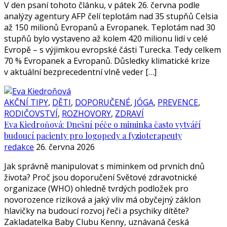
V den psaní tohoto článku, v pátek 26. června podle
analýzy agentury AFP čelí teplotám nad 35 stupňů Celsia
až 150 milionů Evropanů a Evropanek. Teplotám nad 30
stupňů bylo vystaveno až kolem 420 milionu lidí v celé
Evropě – s výjimkou evropské části Turecka. Tedy celkem
70 % Evropanek a Evropanů. Důsledky klimatické krize
v aktuální bezprecedentní vlně veder […]
AKČNÍ TIPY
,
DĚTI
,
DOPORUČENÉ
,
JÓGA
,
PREVENCE
,
RODIČOVSTVÍ
,
ROZHOVORY
,
ZDRAVÍ
Eva Kiedroňová: Dnešní péče o miminka často vytváří
budoucí pacienty pro logopedy a fyzioterapeuty
redakce
26. června 2026
Jak správně manipulovat s miminkem od prvních dnů
života? Proč jsou doporučení Světové zdravotnické
organizace (WHO) ohledně tvrdých podložek pro
novorozence riziková a jaký vliv má obyčejný záklon
hlavičky na budoucí rozvoj řeči a psychiky dítěte?
Zakladatelka Baby Clubu Kenny, uznávaná česká