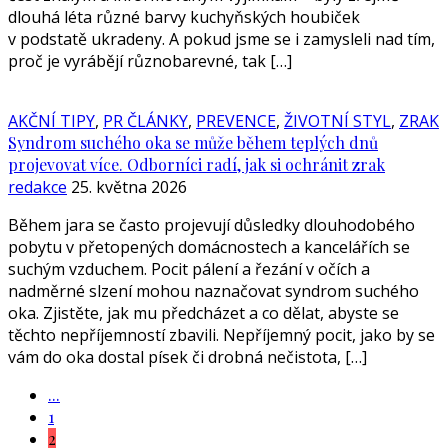
dlouhá léta různé barvy kuchyňských houbiček
v podstatě ukradeny. A pokud jsme se i zamysleli nad tím,
proč je vyrábějí různobarevné, tak […]
AKČNÍ TIPY
,
PR ČLÁNKY
,
PREVENCE
,
ŽIVOTNÍ STYL
,
ZRAK
Syndrom suchého oka se může během teplých dnů
projevovat více. Odborníci radí, jak si ochránit zrak
redakce
25. května 2026
Během jara se často projevují důsledky dlouhodobého
pobytu v přetopených domácnostech a kancelářích se
suchým vzduchem. Pocit pálení a řezání v očích a
nadměrné slzení mohou naznačovat syndrom suchého
oka. Zjistěte, jak mu předcházet a co dělat, abyste se
těchto nepříjemností zbavili. Nepříjemný pocit, jako by se
vám do oka dostal písek či drobná nečistota, […]
...
1
2