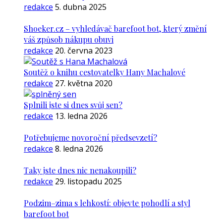
redakce
5. dubna 2025
Shoeker.cz – vyhledávač barefoot bot, který změní
váš způsob nákupu obuvi
redakce
20. června 2023
Soutěž o knihu cestovatelky Hany Machalové
redakce
27. května 2020
Splnili jste si dnes svůj sen?
redakce
13. ledna 2026
Potřebujeme novoroční předsevzetí?
redakce
8. ledna 2026
Taky jste dnes nic nenakoupili?
redakce
29. listopadu 2025
Podzim–zima s lehkostí: objevte pohodlí a styl
barefoot bot