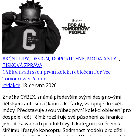
AKČNÍ TIPY
,
DESIGN
,
DOPORUČENÉ
,
MÓDA A STYL
,
TISKOVÁ ZPRÁVA
CYBEX uvádí svou první kolekci oblečení For Vše
Tomorrow´s People
redakce
18. června 2026
Značka CYBEX, známá především svými designovými
dětskými autosedačkami a kočárky, vstupuje do světa
módy. Představuje svou vůbec první kolekci oblečení pro
dospělé i děti, čímž rozšiřuje své působení za hranice
jeho dosavadních produktových kategorií směrem k
širšímu lifestyle konceptu. Sedmnáct modelů pro děti i