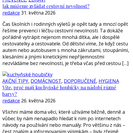
Jak můžeme zvládat cestovní nevolnost?
redakce
31. května 2026
Čas školních i rodinných výletů je opět tady a mnozí opět
řešíme prevenci i léčbu cestovní nevolnosti. Ta dokáže
pořádně vytrápit nejenom mnohá dítka, ale i dospělé
cestovatelky a cestovatele. Od dětství víme, že když cestu
autem nebo autobusem s mnoha zákrutami, stoupáními,
klesáními a jinými kinetickými nepříjemnostmi
nezvládáme bez nevolnosti, je třeba včas před cestou […]
AKČNÍ TIPY
,
DOMÁCNOST
,
DOPORUČENÉ
,
HYGIENA
Víte, proč mají kuchyňské houbičky na nádobí různé
barvy?
redakce
26. května 2026
Všichni máme doma věci, které užíváme běžně, denně a
vůbec by nám nenapadlo hledat k nim po internetech
návody na používání nebo manuály. Pro většinu z nás –
čest znalým a informovaným výjimkám – byly zřejmě