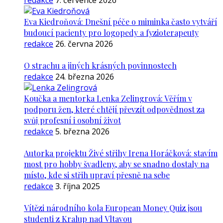
redakce
7. července 2026
Eva Kiedroňová: Dnešní péče o miminka často vytváří
budoucí pacienty pro logopedy a fyzioterapeuty
redakce
26. června 2026
O strachu a jiných krásných povinnostech
redakce
24. března 2026
Koučka a mentorka Lenka Zelingrová: Věřím v
podporu žen, které chtějí převzít odpovědnost za
svůj profesní i osobní život
redakce
5. března 2026
Autorka projektu Živé střihy Irena Horáčková: stavím
most pro hobby švadleny, aby se snadno dostaly na
místo, kde si střih upraví přesně na sebe
redakce
3. října 2025
Vítězi národního kola European Money Quiz jsou
studenti z Kralup nad Vltavou