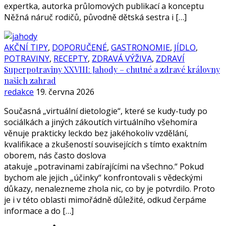
expertka, autorka průlomových publikací a konceptu
Něžná náruč rodičů, původně dětská sestra i […]
AKČNÍ TIPY
,
DOPORUČENÉ
,
GASTRONOMIE
,
JÍDLO
,
POTRAVINY
,
RECEPTY
,
ZDRAVÁ VÝŽIVA
,
ZDRAVÍ
Superpotraviny XXVIII: Jahody – chutné a zdravé královny
našich zahrad
redakce
19. června 2026
Současná „virtuální dietologie“, které se kudy-tudy po
sociálkách a jiných zákoutích virtuálního všehomíra
věnuje prakticky leckdo bez jakéhokoliv vzdělání,
kvalifikace a zkušeností souvisejících s tímto exaktním
oborem, nás často doslova
atakuje „potravinami zabírajícími na všechno.“ Pokud
bychom ale jejich „účinky“ konfrontovali s vědeckými
důkazy, nenalezneme zhola nic, co by je potvrdilo. Proto
je i v této oblasti mimořádně důležité, odkud čerpáme
informace a do […]