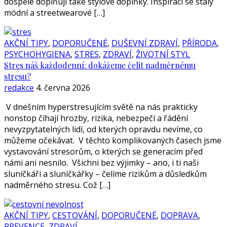
dospělé doplňují také stylové doplňky. Inspirací se staly
módní a streetwearové […]
AKČNÍ TIPY
,
DOPORUČENÉ
,
DUŠEVNÍ ZDRAVÍ
,
PŘÍRODA
,
PSYCHOHYGIENA
,
STRES
,
ZDRAVÍ
,
ŽIVOTNÍ STYL
Stres náš každodenní: dokážeme čelit nadměrnému
stresu?
redakce
4. června 2026
V dnešním hyperstresujícím světě na nás prakticky
nonstop číhají hrozby, rizika, nebezpečí a řádění
nevyzpytatelných lidí, od kterých opravdu nevíme, co
můžeme očekávat. V těchto komplikovaných časech jsme
vystavování stresorům, o kterých se generacím před
námi ani nesnilo. Všichni bez výjimky – ano, i ti naši
sluníčkáři a sluníčkářky – čelíme rizikům a důsledkům
nadměrného stresu. Což […]
AKČNÍ TIPY
,
CESTOVÁNÍ
,
DOPORUČENÉ
,
DOPRAVA
,
PREVENCE
,
ZDRAVÍ