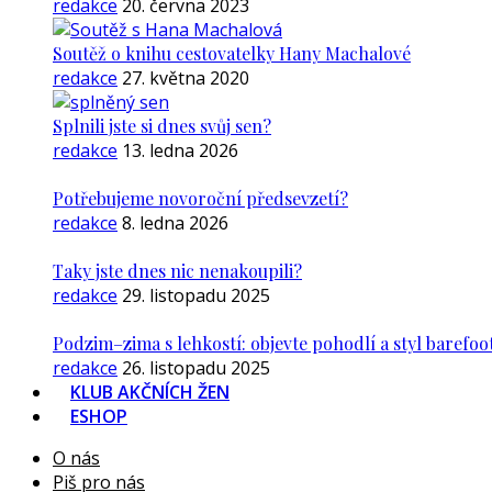
redakce
20. června 2023
Soutěž o knihu cestovatelky Hany Machalové
redakce
27. května 2020
Splnili jste si dnes svůj sen?
redakce
13. ledna 2026
Potřebujeme novoroční předsevzetí?
redakce
8. ledna 2026
Taky jste dnes nic nenakoupili?
redakce
29. listopadu 2025
Podzim–zima s lehkostí: objevte pohodlí a styl barefoo
redakce
26. listopadu 2025
KLUB AKČNÍCH ŽEN
ESHOP
O nás
Piš pro nás