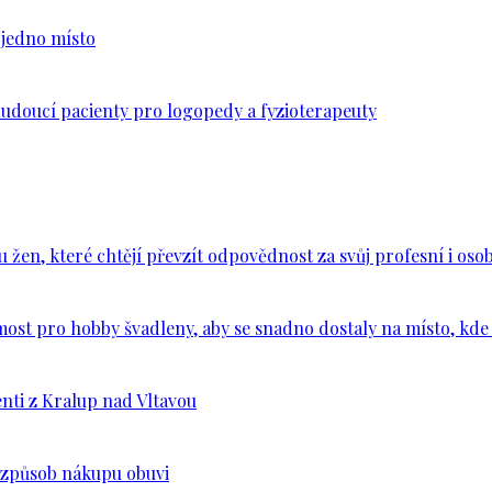
n jedno místo
budoucí pacienty pro logopedy a fyzioterapeuty
en, které chtějí převzít odpovědnost za svůj profesní i osob
ost pro hobby švadleny, aby se snadno dostaly na místo, kde 
nti z Kralup nad Vltavou
š způsob nákupu obuvi