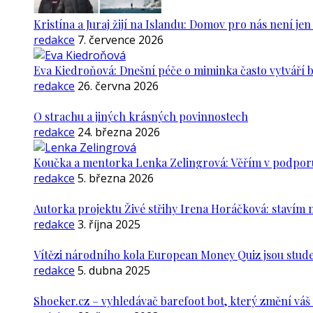
Kristína a Juraj žijí na Islandu: Domov pro nás není je
redakce
7. července 2026
Eva Kiedroňová: Dnešní péče o miminka často vytváří 
redakce
26. června 2026
O strachu a jiných krásných povinnostech
redakce
24. března 2026
Koučka a mentorka Lenka Zelingrová: Věřím v podporu ž
redakce
5. března 2026
Autorka projektu Živé střihy Irena Horáčková: stavím m
redakce
3. října 2025
Vítězi národního kola European Money Quiz jsou stude
redakce
5. dubna 2025
Shoeker.cz – vyhledávač barefoot bot, který změní vá