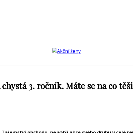
 chystá 3. ročník. Máte se na co těši
ce Tajemství obchodu, největší akce svého druhu v celé rep