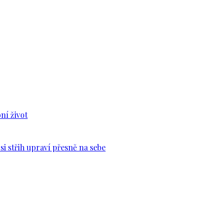
ní život
si střih upraví přesně na sebe