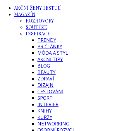
AKČNÍ ŽENY TESTUJÍ
MAGAZÍN
ROZHOVORY
SOUTĚŽE
INSPIRACE
TRENDY
PR ČLÁNKY
MÓDA A STYL
AKČNÍ TIPY
BLOG
BEAUTY
ZDRAVÍ
DIZAJN
CESTOVÁNÍ
SPORT
INTERIÉR
KNIHY
KURZY
NETWORKING
OSOBNÍ ROZVOJ