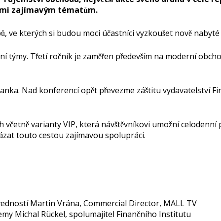
osmi zajímavým tématům.
pů, ve kterých si budou moci účastníci vyzkoušet nově nabyte
my. Třetí ročník je zaměřen především na moderní obchodní n
anka. Nad konferencí opět převezme záštitu vydavatelství Fir
̌etně varianty VIP, která návštěvníkovi umožní celodenní pr
avázat touto cestou zajímavou spolupráci.
ovedností Martin Vrána, Commercial Director, MALL TV
y Michal Rückel, spolumajitel Finančního Institutu