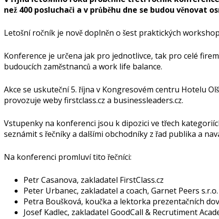
než 400 posluchači a v průběhu dne se budou věnovat 
Letošní ročník je nově doplněn o šest praktických worksho
Konference je určena jak pro jednotlivce, tak pro celé firemní tý
budoucích zaměstnanců a work life balance.
Akce se uskuteční 5. října v Kongresovém centru Hotelu Olš
provozuje weby firstclass.cz a businessleaders.cz.
Vstupenky na konferenci jsou k dipozici ve třech kategoriích vc
seznámit s řečníky a dalšími obchodníky z řad publika a n
Na konferenci promluví tito řečníci:
Petr Casanova, zakladatel FirstClass.cz
Peter Urbanec, zakladatel a coach, Garnet Peers s.r.o.
Petra Boušková, koučka a lektorka prezentačních d
Josef Kadlec, zakladatel GoodCall & Recrutiment Academ