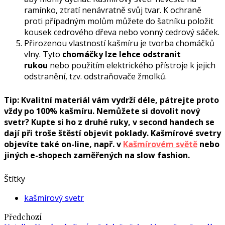
ramínko, ztratí nenávratně svůj tvar. K ochraně
proti případným molům můžete do šatníku položit
kousek cedrového dřeva nebo vonný cedrový sáček.
Přirozenou vlastností kašmíru je tvorba chomáčků
vlny. Tyto
chomáčky lze lehce odstranit
rukou
nebo použitím elektrického přístroje k jejich
odstranění, tzv. odstraňovače žmolků.
Tip: Kvalitní materiál vám vydrží déle, pátrejte proto
vždy po 100% kašmíru. Nemůžete si dovolit nový
svetr? Kupte si ho z druhé ruky, v second handech se
dají při troše štěstí objevit poklady. Kašmírové svetry
objevíte také on-line, např. v
Kašmírovém světě
nebo
jiných e-shopech zaměřených na slow fashion.
Štítky
kašmírový svetr
Předchozí