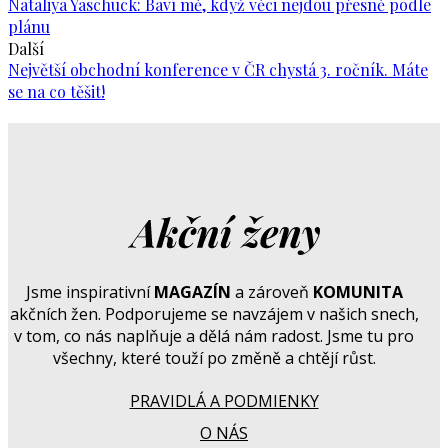
Nataliya Yaschuck: Baví mě, když věci nejdou přesně podle
plánu
Další
Největší obchodní konference v ČR chystá 3. ročník. Máte
se na co těšit!
Jsme inspirativní
MAGAZÍN
a zároveň
KOMUNITA
akčních žen. Podporujeme se navzájem v našich snech,
v tom, co nás naplňuje a dělá nám radost. Jsme tu pro
všechny, které touží po změně a chtějí růst.
PRAVIDLÁ A PODMIENKY
O NÁS