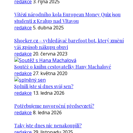
redakce
3. října 2025
Vítězi národního kola European Money Quiz jsou
studenti z Kralup nad Vltavou
redakce
5. dubna 2025
Shoeker.cz – vyhledávač barefoot bot, který změní
váš způsob nákupu obuvi
redakce
20. června 2023
Soutěž o knihu cestovatelky Hany Machalové
redakce
27. května 2020
Splnili jste si dnes svůj sen?
redakce
13. ledna 2026
Potřebujeme novoroční předsevzetí?
redakce
8. ledna 2026
Taky jste dnes nic nenakoupili?
redakce
29. listopadu 2025