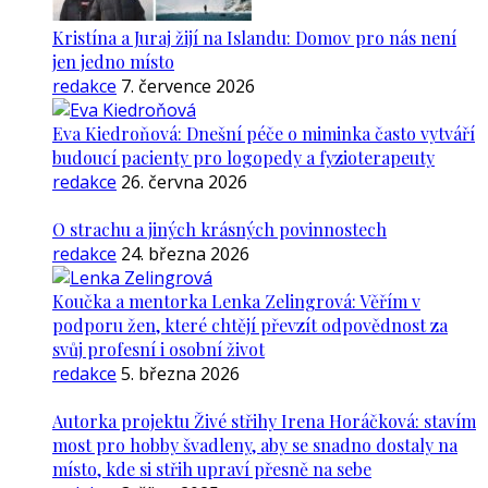
Kristína a Juraj žijí na Islandu: Domov pro nás není
jen jedno místo
redakce
7. července 2026
Eva Kiedroňová: Dnešní péče o miminka často vytváří
budoucí pacienty pro logopedy a fyzioterapeuty
redakce
26. června 2026
O strachu a jiných krásných povinnostech
redakce
24. března 2026
Koučka a mentorka Lenka Zelingrová: Věřím v
podporu žen, které chtějí převzít odpovědnost za
svůj profesní i osobní život
redakce
5. března 2026
Autorka projektu Živé střihy Irena Horáčková: stavím
most pro hobby švadleny, aby se snadno dostaly na
místo, kde si střih upraví přesně na sebe