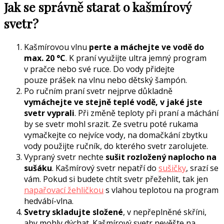
Jak se správně starat o kašmírový
svetr?
Kašmírovou vlnu
perte a máchejte ve vodě do
max. 20 °C
. K praní využijte ultra jemný program
v pračce nebo své ruce. Do vody přidejte
pouze prášek na vlnu nebo dětský šampón.
Po ručním praní svetr nejprve důkladně
vymáchejte ve stejně teplé vodě, v jaké jste
svetr vyprali
. Při změně teploty při praní a máchání
by se svetr mohl srazit. Ze svetru poté rukama
vymačkejte co nejvíce vody, na domačkání zbytku
vody použijte ručník, do kterého svetr zarolujete.
Vypraný svetr nechte
sušit rozložený naplocho na
sušáku
. Kašmírový svetr nepatří do
sušičky
, srazí se
vám. Pokud si budete chtít svetr přežehlit, tak jen
napařovací žehličkou
s vlahou teplotou na program
hedvábí-vlna.
Svetry skladujte složené
, v nepřeplněné skříni,
aby mohly dýchat. Kašmírový svetr nevěšte na