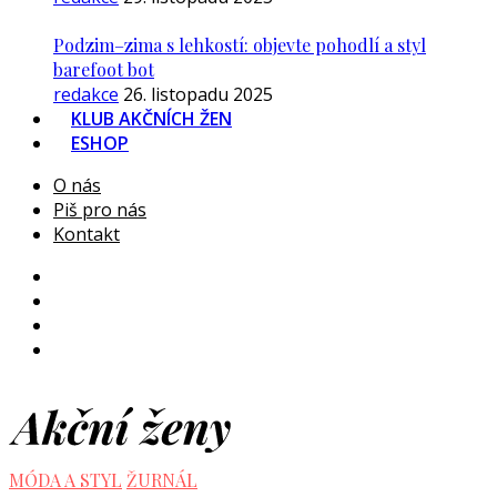
Podzim–zima s lehkostí: objevte pohodlí a styl
barefoot bot
redakce
26. listopadu 2025
KLUB AKČNÍCH ŽEN
ESHOP
O nás
Piš pro nás
Kontakt
MÓDA A STYL
ŽURNÁL