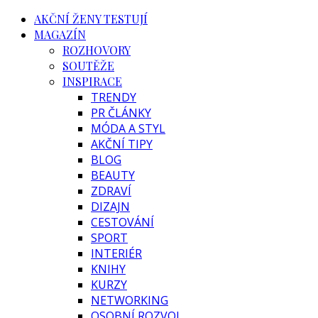
AKČNÍ ŽENY TESTUJÍ
MAGAZÍN
ROZHOVORY
SOUTĚŽE
INSPIRACE
TRENDY
PR ČLÁNKY
MÓDA A STYL
AKČNÍ TIPY
BLOG
BEAUTY
ZDRAVÍ
DIZAJN
CESTOVÁNÍ
SPORT
INTERIÉR
KNIHY
KURZY
NETWORKING
OSOBNÍ ROZVOJ