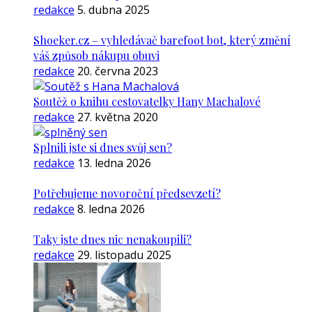
redakce
5. dubna 2025
Shoeker.cz – vyhledávač barefoot bot, který změní
váš způsob nákupu obuvi
redakce
20. června 2023
Soutěž o knihu cestovatelky Hany Machalové
redakce
27. května 2020
Splnili jste si dnes svůj sen?
redakce
13. ledna 2026
Potřebujeme novoroční předsevzetí?
redakce
8. ledna 2026
Taky jste dnes nic nenakoupili?
redakce
29. listopadu 2025