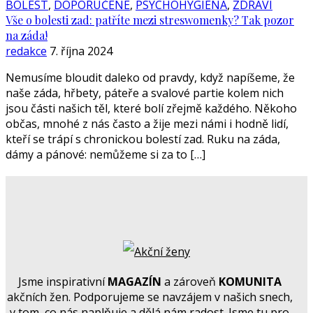
BOLEST
,
DOPORUČENÉ
,
PSYCHOHYGIENA
,
ZDRAVÍ
Vše o bolesti zad: patříte mezi streswomenky? Tak pozor
na záda!
redakce
7. října 2024
Nemusíme bloudit daleko od pravdy, když napíšeme, že
naše záda, hřbety, páteře a svalové partie kolem nich
jsou části našich těl, které bolí zřejmě každého. Někoho
občas, mnohé z nás často a žije mezi námi i hodně lidí,
kteří se trápí s chronickou bolestí zad. Ruku na záda,
dámy a pánové: nemůžeme si za to […]
Jsme inspirativní
MAGAZÍN
a zároveň
KOMUNITA
akčních žen. Podporujeme se navzájem v našich snech,
v tom, co nás naplňuje a dělá nám radost. Jsme tu pro