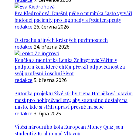
redakce
7. července 2026
Eva Kiedroňová: Dnešní péče o miminka často vytváří
budoucí pacienty pro logopedy a fyzioterapeuty
redakce
26. června 2026
O strachu a jiných krásných povinnostech
redakce
24. března 2026
Koučka a mentorka Lenka Zelingrová: Věřím v
podporu žen, které chtějí převzít odpovědnost za
svůj profesní i osobní život
redakce
5. března 2026
Autorka projektu Živé střihy Irena Horáčková: stavím
most pro hobby švadleny, aby se snadno dostaly na
místo, kde si střih upraví přesně na sebe
redakce
3. října 2025
Vítězi národního kola European Money Quiz jsou
studenti z Kralup nad Vltavou