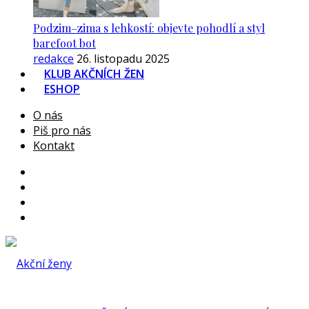
Podzim–zima s lehkostí: objevte pohodlí a styl
barefoot bot
redakce
26. listopadu 2025
KLUB AKČNÍCH ŽEN
ESHOP
O nás
Piš pro nás
Kontakt