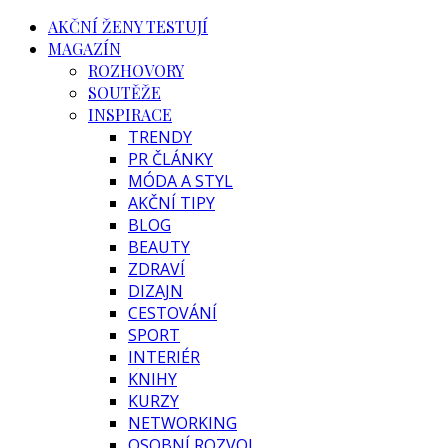
AKČNÍ ŽENY TESTUJÍ
MAGAZÍN
ROZHOVORY
SOUTĚŽE
INSPIRACE
TRENDY
PR ČLÁNKY
MÓDA A STYL
AKČNÍ TIPY
BLOG
BEAUTY
ZDRAVÍ
DIZAJN
CESTOVÁNÍ
SPORT
INTERIÉR
KNIHY
KURZY
NETWORKING
OSOBNÍ ROZVOJ