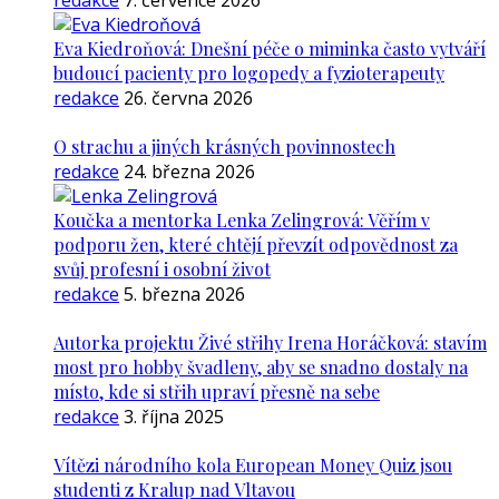
redakce
7. července 2026
Eva Kiedroňová: Dnešní péče o miminka často vytváří
budoucí pacienty pro logopedy a fyzioterapeuty
redakce
26. června 2026
O strachu a jiných krásných povinnostech
redakce
24. března 2026
Koučka a mentorka Lenka Zelingrová: Věřím v
podporu žen, které chtějí převzít odpovědnost za
svůj profesní i osobní život
redakce
5. března 2026
Autorka projektu Živé střihy Irena Horáčková: stavím
most pro hobby švadleny, aby se snadno dostaly na
místo, kde si střih upraví přesně na sebe
redakce
3. října 2025
Vítězi národního kola European Money Quiz jsou
studenti z Kralup nad Vltavou