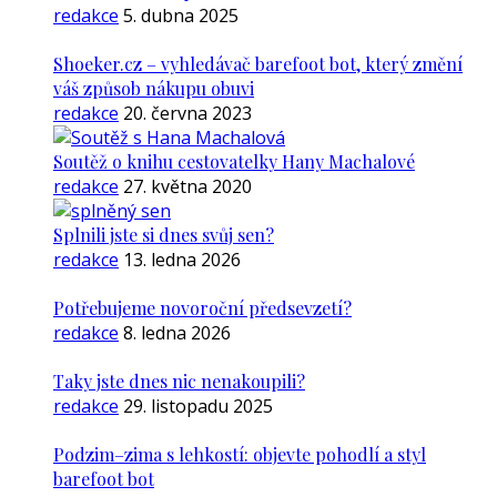
redakce
5. dubna 2025
Shoeker.cz – vyhledávač barefoot bot, který změní
váš způsob nákupu obuvi
redakce
20. června 2023
Soutěž o knihu cestovatelky Hany Machalové
redakce
27. května 2020
Splnili jste si dnes svůj sen?
redakce
13. ledna 2026
Potřebujeme novoroční předsevzetí?
redakce
8. ledna 2026
Taky jste dnes nic nenakoupili?
redakce
29. listopadu 2025
Podzim–zima s lehkostí: objevte pohodlí a styl
barefoot bot