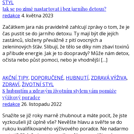
STYL
Jak se po zimě nastartovat i bez jarního detoxu?
redakce
4. května 2023
Začátkem jara nás pravidelně zahlcují zprávy o tom, že je
čas pustit se do jarního detoxu. Ty mají být dle jejích
zastánců, složeny převážně z pití ovocných a
zeleninových šťáv. Slibují, že tělo se díky nim zbaví toxinů
a přibude energie. Jak je to doopravdy? Může nám detox,
očista nebo půst pomoci, nebo je vhodnější […]
AKČNÍ TIPY
,
DOPORUČENÉ
,
HUBNUTÍ
,
ZDRAVÁ VÝŽIVA
,
ZDRAVÍ
,
ŽIVOTNÍ STYL
S hubnutím a zdravým životním stylem vám pomůže
výživový poradce
redakce
26. listopadu 2022
Snažíte se již roky marně zhubnout a máte pocit, že jste
vyzkoušeli již úplně vše? Nevěšte hlavu a svěřte se do
rukou kvalifikovaného výživového poradce. Ne nadarmo