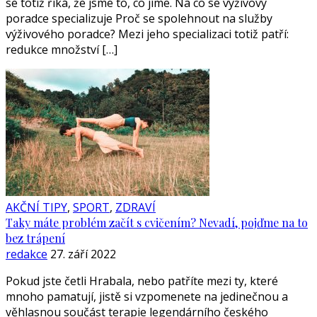
se totiž říká, že jsme to, co jíme. Na co se výživový
poradce specializuje Proč se spolehnout na služby
výživového poradce? Mezi jeho specializaci totiž patří:
redukce množství […]
AKČNÍ TIPY
,
SPORT
,
ZDRAVÍ
Taky máte problém začít s cvičením? Nevadí, pojďme na to
bez trápení
redakce
27. září 2022
Pokud jste četli Hrabala, nebo patříte mezi ty, které
mnoho pamatují, jistě si vzpomenete na jedinečnou a
věhlasnou součást terapie legendárního českého