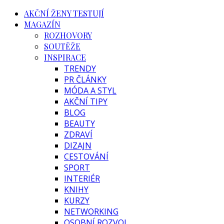
AKČNÍ ŽENY TESTUJÍ
MAGAZÍN
ROZHOVORY
SOUTĚŽE
INSPIRACE
TRENDY
PR ČLÁNKY
MÓDA A STYL
AKČNÍ TIPY
BLOG
BEAUTY
ZDRAVÍ
DIZAJN
CESTOVÁNÍ
SPORT
INTERIÉR
KNIHY
KURZY
NETWORKING
OSOBNÍ ROZVOJ