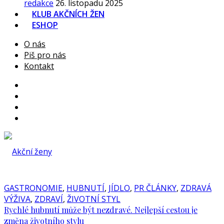
redakce
26. listopadu 2025
KLUB AKČNÍCH ŽEN
ESHOP
O nás
Piš pro nás
Kontakt
GASTRONOMIE
,
HUBNUTÍ
,
JÍDLO
,
PR ČLÁNKY
,
ZDRAVÁ
VÝŽIVA
,
ZDRAVÍ
,
ŽIVOTNÍ STYL
Rychlé hubnutí může být nezdravé. Nejlepší cestou je
změna životního stylu