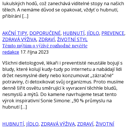
lukulských hodů, což zanechává viditelné stopy na našich
tělech. A nemáme důvod se opakovat, vždyť o hubnutí,
přibírání […]
AKČNÍ TIPY
,
DOPORUČENÉ
,
HUBNUTÍ
,
JÍDLO
,
PREVENCE
,
ZDRAVÁ VÝŽIVA
,
ZDRAVÍ
,
ŽIVOTNÍ STYL
Těmto mýtům o výživě rozhodně nevěřte
redakce
17. října 2023
Všichni dietologové, lékaři i preventisté neustále bojují s
bludy, které kolují kudy-tudy po internetu a nabádají lidi
držet nesmyslné diety nebo konzumovat „zázračné“
potraviny, či detoxikovat svůj organizmus. Proto musíme
denně šířit osvětu směrující k vyvracení těchhle bludů,
nesmyslů a mýtů. Do kamene navrhujeme tesat tento
výrok inspirativní Sonie Simone: „90 % průmyslu na
hubnutí […]
HUBNUTÍ
,
JÍDLO
,
ZDRAVÁ VÝŽIVA
,
ZDRAVÍ
,
ŽIVOTNÍ