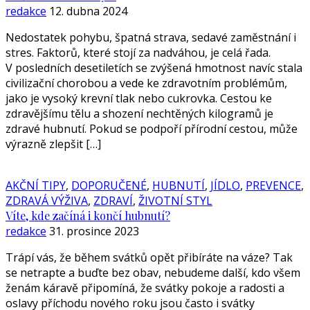
redakce
12. dubna 2024
Nedostatek pohybu, špatná strava, sedavé zaměstnání i
stres. Faktorů, které stojí za nadváhou, je celá řada.
V posledních desetiletích se zvýšená hmotnost navíc stala
civilizační chorobou a vede ke zdravotním problémům,
jako je vysoký krevní tlak nebo cukrovka. Cestou ke
zdravějšímu tělu a shození nechtěných kilogramů je
zdravé hubnutí. Pokud se podpoří přírodní cestou, může
výrazně zlepšit […]
AKČNÍ TIPY
,
DOPORUČENÉ
,
HUBNUTÍ
,
JÍDLO
,
PREVENCE
,
ZDRAVÁ VÝŽIVA
,
ZDRAVÍ
,
ŽIVOTNÍ STYL
Víte, kde začíná i končí hubnutí?
redakce
31. prosince 2023
Trápí vás, že během svátků opět přibíráte na váze? Tak
se netrapte a buďte bez obav, nebudeme další, kdo všem
ženám káravě připomíná, že svátky pokoje a radosti a
oslavy příchodu nového roku jsou často i svátky