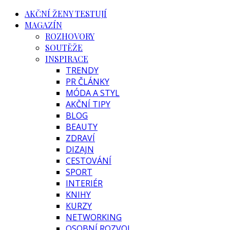
AKČNÍ ŽENY TESTUJÍ
MAGAZÍN
ROZHOVORY
SOUTĚŽE
INSPIRACE
TRENDY
PR ČLÁNKY
MÓDA A STYL
AKČNÍ TIPY
BLOG
BEAUTY
ZDRAVÍ
DIZAJN
CESTOVÁNÍ
SPORT
INTERIÉR
KNIHY
KURZY
NETWORKING
OSOBNÍ ROZVOJ