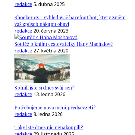
redakce
5. dubna 2025
Shoeker.cz – vyhledávač barefoot bot, který změní
váš způsob nákupu obuvi
redakce
20. června 2023
Soutěž o knihu cestovatelky Hany Machalové
redakce
27. května 2020
Splnili jste si dnes svůj sen?
redakce
13. ledna 2026
Potřebujeme novoroční předsevzetí?
redakce
8. ledna 2026
Taky jste dnes nic nenakoupili?
redakce
29. listopadu 2025