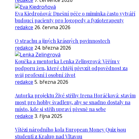
redakce
7. července 2026
Eva Kiedroňová: Dnešní péče o miminka často vytváří
budoucí pacienty pro logopedy a fyzioterapeuty
redakce
26. června 2026
O strachu a jiných krásných povinnostech
redakce
24. března 2026
Koučka a mentorka Lenka Zelingrová: Věřím v
podporu žen, které chtějí převzít odpovědnost za
svůj profesní i osobní život
redakce
5. března 2026
Autorka projektu Živé střihy Irena Horáčková: stavím
most pro hobby švadleny, aby se snadno dostaly na
místo, kde si střih upraví přesně na sebe
redakce
3. října 2025
Vítězi národního kola European Money Quiz jsou
studenti z Kralup nad Vltavou