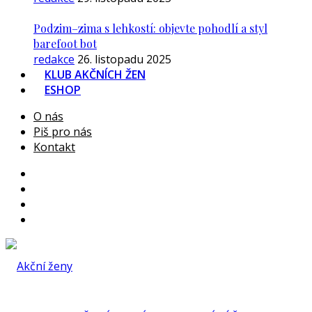
Podzim–zima s lehkostí: objevte pohodlí a styl
barefoot bot
redakce
26. listopadu 2025
KLUB AKČNÍCH ŽEN
ESHOP
O nás
Piš pro nás
Kontakt