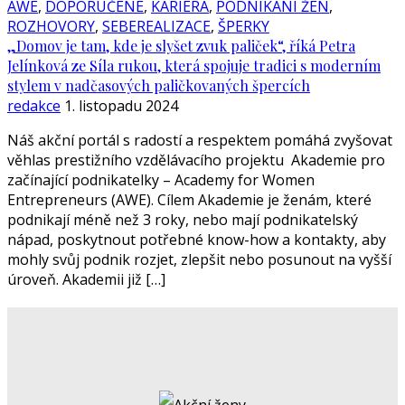
AWE
,
DOPORUČENÉ
,
KARIÉRA
,
PODNIKÁNÍ ŽEN
,
ROZHOVORY
,
SEBEREALIZACE
,
ŠPERKY
„Domov je tam, kde je slyšet zvuk paliček“, říká Petra
Jelínková ze Síla rukou, která spojuje tradici s moderním
stylem v nadčasových paličkovaných špercích
redakce
1. listopadu 2024
Náš akční portál s radostí a respektem pomáhá zvyšovat
věhlas prestižního vzdělávacího projektu Akademie pro
začínající podnikatelky – Academy for Women
Entrepreneurs (AWE). Cílem Akademie je ženám, které
podnikají méně než 3 roky, nebo mají podnikatelský
nápad, poskytnout potřebné know-how a kontakty, aby
mohly svůj podnik rozjet, zlepšit nebo posunout na vyšší
úroveň. Akademii již […]