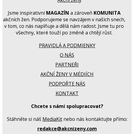
Jsme inspirativní
MAGAZÍN
a zároveň
KOMUNITA
akčních žen. Podporujeme se navzájem v našich snech,
v tom, co nás naplňuje a dělá nám radost. Jsme tu pro
všechny, které touží po změně a chtějí růst.
PRAVIDLÁ A PODMIENKY
O NÁS
PARTNEŘI
AKČNÍ ŽENY V MÉDIÍCH
PODPOŘTE NÁS
KONTAKT
Chcete s námi spolupracovat?
Stáhněte si náš
MediaKit
nebo nás kontaktujte přímo:
redakce@akcnizeny.com