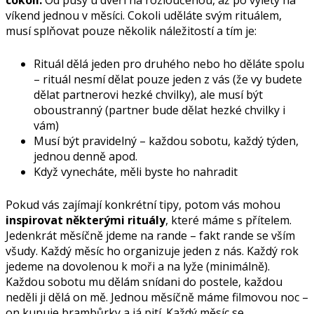
cokoli.
Od pusy u dveří na rozloučenou, až po výlety na
víkend jednou v měsíci. Cokoli uděláte svým rituálem,
musí splňovat pouze několik náležitostí a tím je:
Rituál dělá jeden pro druhého nebo ho děláte spolu
– rituál nesmí dělat pouze jeden z vás (že vy budete
dělat partnerovi hezké chvilky), ale musí být
oboustranný (partner bude dělat hezké chvilky i
vám)
Musí být pravidelný – každou sobotu, každý týden,
jednou denně apod.
Když vynecháte, měli byste ho nahradit
Pokud vás zajímají konkrétní tipy, potom vás mohou
inspirovat některými rituály
, které máme s přítelem.
Jedenkrát měsíčně jdeme na rande – fakt rande se vším
všudy. Každý měsíc ho organizuje jeden z nás. Každý rok
jedeme na dovolenou k moři a na lyže (minimálně).
Každou sobotu mu dělám snídani do postele, každou
neděli ji dělá on mě. Jednou měsíčně máme filmovou noc –
on kupuje brambůrky a já pití. Každý měsíc se