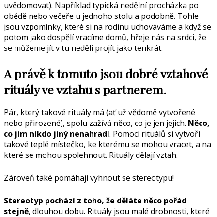
uvědomovat). Například typická nedělní procházka po
obědě nebo večeře u jednoho stolu a podobně. Tohle
jsou vzpomínky, které si na rodinu uchováváme a když se
potom jako dospělí vracíme domů, hřeje nás na srdci, že
se můžeme jít v tu neděli projít jako tenkrát.
A právě k tomuto jsou dobré vztahové
rituály ve vztahu s partnerem.
Pár, který takové rituály má (ať už vědomě vytvořené
nebo přirozené), spolu zažívá něco, co je jen jejich.
Něco,
co jim nikdo jiný nenahradí
. Pomocí rituálů si vytvoří
takové teplé místečko, ke kterému se mohou vracet, a na
které se mohou spolehnout. Rituály dělají vztah.
Zároveň také pomáhají vyhnout se stereotypu!
Stereotyp pochází z toho, že děláte něco pořád
stejně
, dlouhou dobu. Rituály jsou malé drobnosti, které