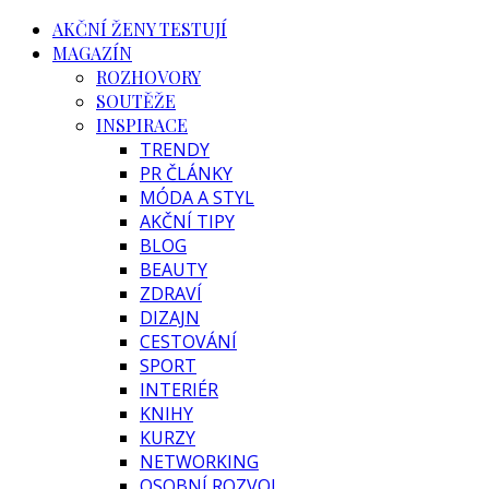
AKČNÍ ŽENY TESTUJÍ
MAGAZÍN
ROZHOVORY
SOUTĚŽE
INSPIRACE
TRENDY
PR ČLÁNKY
MÓDA A STYL
AKČNÍ TIPY
BLOG
BEAUTY
ZDRAVÍ
DIZAJN
CESTOVÁNÍ
SPORT
INTERIÉR
KNIHY
KURZY
NETWORKING
OSOBNÍ ROZVOJ