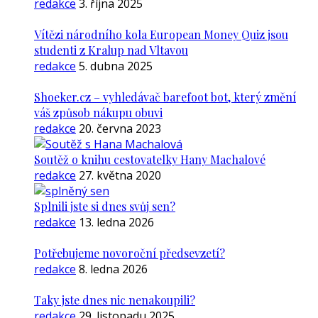
redakce
3. října 2025
Vítězi národního kola European Money Quiz jsou
studenti z Kralup nad Vltavou
redakce
5. dubna 2025
Shoeker.cz – vyhledávač barefoot bot, který změní
váš způsob nákupu obuvi
redakce
20. června 2023
Soutěž o knihu cestovatelky Hany Machalové
redakce
27. května 2020
Splnili jste si dnes svůj sen?
redakce
13. ledna 2026
Potřebujeme novoroční předsevzetí?
redakce
8. ledna 2026
Taky jste dnes nic nenakoupili?
redakce
29. listopadu 2025