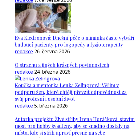
redakce
7. července 2026
Eva Kiedroňová: Dnešní péče o miminka často vytváří
budoucí pacienty pro logopedy a fyzioterapeuty
redakce
26. června 2026
O strachu a jiných krásných povinnostech
redakce
24. března 2026
Koučka a mentorka Lenka Zelingrová: Věřím v
podporu žen, které chtějí převzít odpovědnost za
svůj profesní i osobní život
redakce
5. března 2026
Autorka projektu Živé střihy Irena Horáčková: stavím
most pro hobby švadleny, aby se snadno dostaly na
místo, kde si střih upraví přesně na sebe