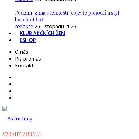
Podzim–zima s lehkostí: objevte pohodlí a styl
barefoot bot
redakce
26. listopadu 2025
KLUB AKČNÍCH ŽEN
ESHOP
O nás
Piš pro nás
Kontakt
VZTAHY
ŽURNÁL