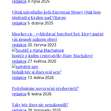
redakce
3. října 2025
Vítězi národního kola European Money Quiz jsou
studenti z Kralup nad Vltavou
redakce
5. dubna 2025
Shoeker.cz – vyhledávač barefoot bot, který změní
váš způsob nákupu obuvi
redakce
20. června 2023
Soutěž o knihu cestovatelky Hany Machalové
redakce
27. května 2020
Splnili jste si dnes svůj sen?
redakce
13. ledna 2026
Potřebujeme novoroční předsevzetí?
redakce
8. ledna 2026
Taky jste dnes nic nenakoupili?
redakce
29. listopadu 2025