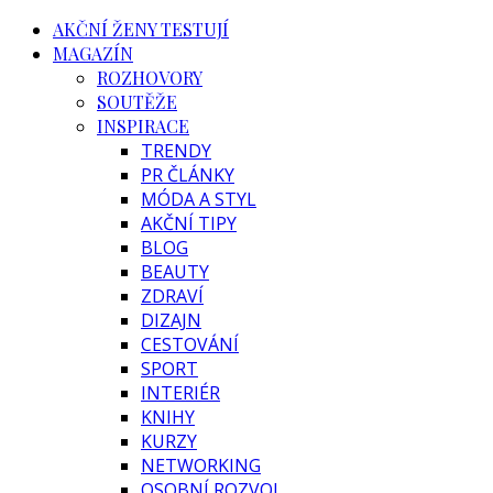
AKČNÍ ŽENY TESTUJÍ
MAGAZÍN
ROZHOVORY
SOUTĚŽE
INSPIRACE
TRENDY
PR ČLÁNKY
MÓDA A STYL
AKČNÍ TIPY
BLOG
BEAUTY
ZDRAVÍ
DIZAJN
CESTOVÁNÍ
SPORT
INTERIÉR
KNIHY
KURZY
NETWORKING
OSOBNÍ ROZVOJ