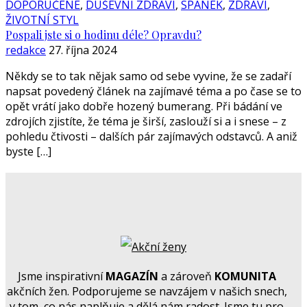
DOPORUČENÉ
,
DUŠEVNÍ ZDRAVÍ
,
SPÁNEK
,
ZDRAVÍ
,
ŽIVOTNÍ STYL
Pospali jste si o hodinu déle? Opravdu?
redakce
27. října 2024
Někdy se to tak nějak samo od sebe vyvine, že se zadaří
napsat povedený článek na zajímavé téma a po čase se to
opět vrátí jako dobře hozený bumerang. Při bádání ve
zdrojích zjistíte, že téma je širší, zaslouží si a i snese – z
pohledu čtivosti – dalších pár zajímavých odstavců. A aniž
byste […]
Jsme inspirativní
MAGAZÍN
a zároveň
KOMUNITA
akčních žen. Podporujeme se navzájem v našich snech,
v tom, co nás naplňuje a dělá nám radost. Jsme tu pro