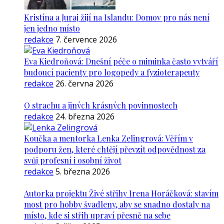
Kristína a Juraj žijí na Islandu: Domov pro nás není
jen jedno místo
redakce
7. července 2026
Eva Kiedroňová: Dnešní péče o miminka často vytváří
budoucí pacienty pro logopedy a fyzioterapeuty
redakce
26. června 2026
O strachu a jiných krásných povinnostech
redakce
24. března 2026
Koučka a mentorka Lenka Zelingrová: Věřím v
podporu žen, které chtějí převzít odpovědnost za
svůj profesní i osobní život
redakce
5. března 2026
Autorka projektu Živé střihy Irena Horáčková: stavím
most pro hobby švadleny, aby se snadno dostaly na
místo, kde si střih upraví přesně na sebe