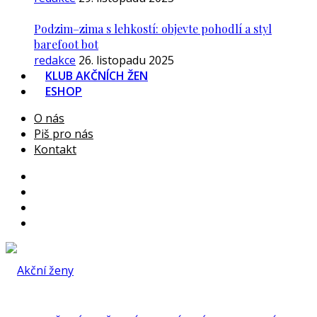
Podzim–zima s lehkostí: objevte pohodlí a styl
barefoot bot
redakce
26. listopadu 2025
KLUB AKČNÍCH ŽEN
ESHOP
O nás
Piš pro nás
Kontakt