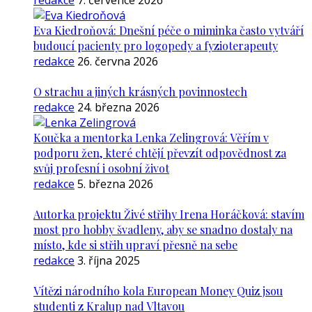
redakce
7. července 2026
Eva Kiedroňová: Dnešní péče o miminka často vytváří
budoucí pacienty pro logopedy a fyzioterapeuty
redakce
26. června 2026
O strachu a jiných krásných povinnostech
redakce
24. března 2026
Koučka a mentorka Lenka Zelingrová: Věřím v
podporu žen, které chtějí převzít odpovědnost za
svůj profesní i osobní život
redakce
5. března 2026
Autorka projektu Živé střihy Irena Horáčková: stavím
most pro hobby švadleny, aby se snadno dostaly na
místo, kde si střih upraví přesně na sebe
redakce
3. října 2025
Vítězi národního kola European Money Quiz jsou
studenti z Kralup nad Vltavou