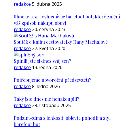
redakce
5. dubna 2025
Shoeker.cz – vyhledávač barefoot bot, který změní
váš způsob nákupu obuvi
redakce
20. června 2023
Soutěž o knihu cestovatelky Hany Machalové
redakce
27. května 2020
Splnili jste si dnes svůj sen?
redakce
13. ledna 2026
Potřebujeme novoroční předsevzetí?
redakce
8. ledna 2026
Taky jste dnes nic nenakoupili?
redakce
29. listopadu 2025
Podzim–zima s lehkostí: objevte pohodlí a styl
barefoot bot