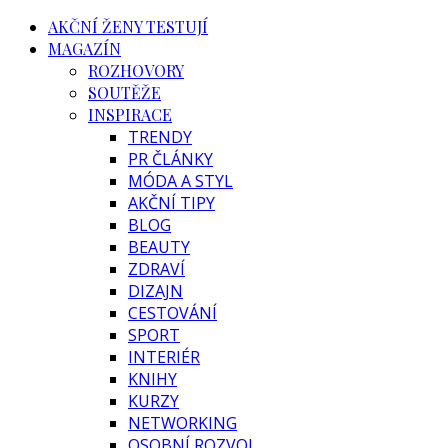
AKČNÍ ŽENY TESTUJÍ
MAGAZÍN
ROZHOVORY
SOUTĚŽE
INSPIRACE
TRENDY
PR ČLÁNKY
MÓDA A STYL
AKČNÍ TIPY
BLOG
BEAUTY
ZDRAVÍ
DIZAJN
CESTOVÁNÍ
SPORT
INTERIÉR
KNIHY
KURZY
NETWORKING
OSOBNÍ ROZVOJ