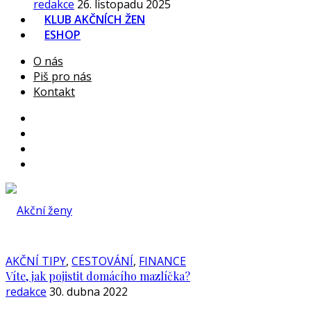
redakce
26. listopadu 2025
KLUB AKČNÍCH ŽEN
ESHOP
O nás
Piš pro nás
Kontakt
AKČNÍ TIPY
,
CESTOVÁNÍ
,
FINANCE
Víte, jak pojistit domácího mazlíčka?
redakce
30. dubna 2022