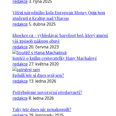
redakce
3. října 2025
Vítězi národního kola European Money Quiz jsou
studenti z Kralup nad Vltavou
redakce
5. dubna 2025
Shoeker.cz – vyhledávač barefoot bot, který změní
váš způsob nákupu obuvi
redakce
20. června 2023
Soutěž o knihu cestovatelky Hany Machalové
redakce
27. května 2020
Splnili jste si dnes svůj sen?
redakce
13. ledna 2026
Potřebujeme novoroční předsevzetí?
redakce
8. ledna 2026
Taky jste dnes nic nenakoupili?
redakce
29. listopadu 2025