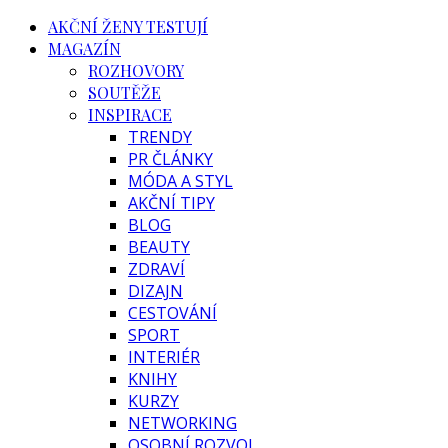
AKČNÍ ŽENY TESTUJÍ
MAGAZÍN
ROZHOVORY
SOUTĚŽE
INSPIRACE
TRENDY
PR ČLÁNKY
MÓDA A STYL
AKČNÍ TIPY
BLOG
BEAUTY
ZDRAVÍ
DIZAJN
CESTOVÁNÍ
SPORT
INTERIÉR
KNIHY
KURZY
NETWORKING
OSOBNÍ ROZVOJ