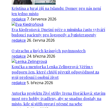
Kristína a Juraj žijí na Islandu: Domov pro nás není
jen jedno místo
redakce
7. července 2026
Eva Kiedroňová: Dnešní péče o miminka často vytváří
budoucí pacienty pro logopedy a fyzioterapeuty
redakce
26. června 2026
O strachu a jiných krásných povinnostech
redakce
24. března 2026
Koučka a mentorka Lenka Zelingrová: Věřím v
podporu žen, které chtějí převzít odpovědnost za
svůj profesní i osobní život
redakce
5. března 2026
Autorka projektu Živé střihy Irena Horáčková: stavím
most pro hobby švadleny, aby se snadno dostaly na
místo, kde si střih upraví přesně na sebe