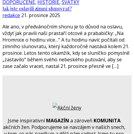
DOPORUČENÉ
,
HISTORIE
,
SVÁTKY
Jak jste oslavili zimní slunovrat?
redakce
21. prosince 2025
Ale ano, v předvánočním shonu je to důvod na oslavu,
vždyť jak pravili naši prastaří otcové a prababičky: „Na
Hromnice o hodinu více…“ A tu hodinu navíc počítali od
zimního slunovratu, který každoročně nastává kolem 21.
prosince. Letos tento okamžik, kdy se sluníčko pomyslně
„zastavilo“ během svého nebeského putování, aby se
zase začalo vracet, nastal 21. prosince přesně ve […]
Jsme inspirativní
MAGAZÍN
a zároveň
KOMUNITA
akčních žen. Podporujeme se navzájem v našich snech,
v tom, co nás naplňuje a dělá nám radost. Jsme tu pro