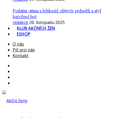
Podzim–zima s lehkostí: objevte pohodlí a styl
barefoot bot
redakce
26. listopadu 2025
KLUB AKČNÍCH ŽEN
ESHOP
O nás
Piš pro nás
Kontakt