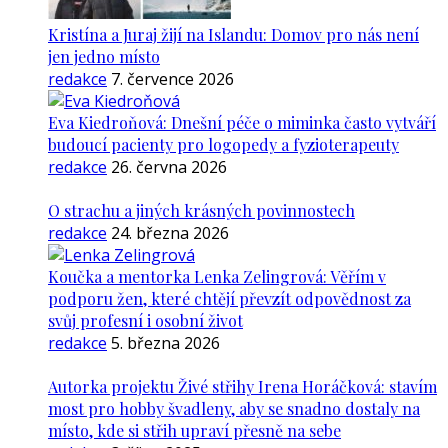
Kristína a Juraj žijí na Islandu: Domov pro nás není
jen jedno místo
redakce
7. července 2026
Eva Kiedroňová: Dnešní péče o miminka často vytváří
budoucí pacienty pro logopedy a fyzioterapeuty
redakce
26. června 2026
O strachu a jiných krásných povinnostech
redakce
24. března 2026
Koučka a mentorka Lenka Zelingrová: Věřím v
podporu žen, které chtějí převzít odpovědnost za
svůj profesní i osobní život
redakce
5. března 2026
Autorka projektu Živé střihy Irena Horáčková: stavím
most pro hobby švadleny, aby se snadno dostaly na
místo, kde si střih upraví přesně na sebe