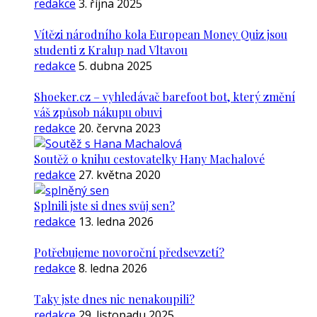
redakce
3. října 2025
Vítězi národního kola European Money Quiz jsou
studenti z Kralup nad Vltavou
redakce
5. dubna 2025
Shoeker.cz – vyhledávač barefoot bot, který změní
váš způsob nákupu obuvi
redakce
20. června 2023
Soutěž o knihu cestovatelky Hany Machalové
redakce
27. května 2020
Splnili jste si dnes svůj sen?
redakce
13. ledna 2026
Potřebujeme novoroční předsevzetí?
redakce
8. ledna 2026
Taky jste dnes nic nenakoupili?
redakce
29. listopadu 2025