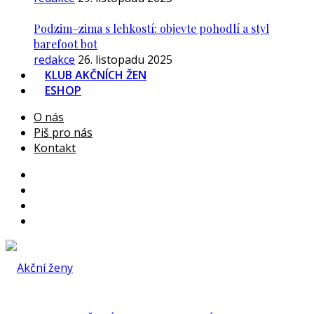
Podzim–zima s lehkostí: objevte pohodlí a styl
barefoot bot
redakce
26. listopadu 2025
KLUB AKČNÍCH ŽEN
ESHOP
O nás
Piš pro nás
Kontakt