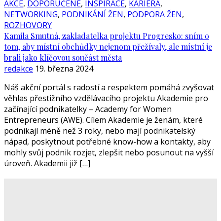
AKCE
,
DOPORUČENÉ
,
INSPIRACE
,
KARIÉRA
,
NETWORKING
,
PODNIKÁNÍ ŽEN
,
PODPORA ŽEN
,
ROZHOVORY
Kamila Smutná, zakladatelka projektu Progresko: sním o
tom, aby místní obchůdky nejenom přežívaly, ale místní je
brali jako klíčovou součást města
redakce
19. března 2024
Náš akční portál s radostí a respektem pomáhá zvyšovat
věhlas přestižního vzdělávacího projektu Akademie pro
začínající podnikatelky – Academy for Women
Entrepreneurs (AWE). Cílem Akademie je ženám, které
podnikají méně než 3 roky, nebo mají podnikatelský
nápad, poskytnout potřebné know-how a kontakty, aby
mohly svůj podnik rozjet, zlepšit nebo posunout na vyšší
úroveň. Akademii již […]