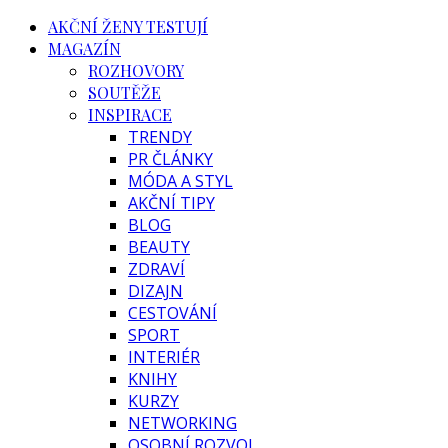
AKČNÍ ŽENY TESTUJÍ
MAGAZÍN
ROZHOVORY
SOUTĚŽE
INSPIRACE
TRENDY
PR ČLÁNKY
MÓDA A STYL
AKČNÍ TIPY
BLOG
BEAUTY
ZDRAVÍ
DIZAJN
CESTOVÁNÍ
SPORT
INTERIÉR
KNIHY
KURZY
NETWORKING
OSOBNÍ ROZVOJ