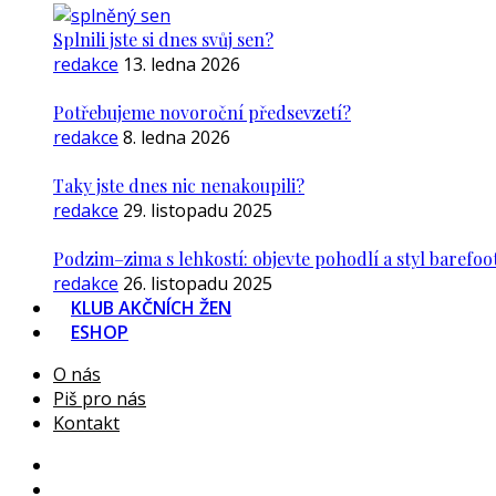
Splnili jste si dnes svůj sen?
redakce
13. ledna 2026
Potřebujeme novoroční předsevzetí?
redakce
8. ledna 2026
Taky jste dnes nic nenakoupili?
redakce
29. listopadu 2025
Podzim–zima s lehkostí: objevte pohodlí a styl barefoo
redakce
26. listopadu 2025
KLUB AKČNÍCH ŽEN
ESHOP
O nás
Piš pro nás
Kontakt