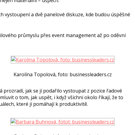
– nejen materiální – úspěch.
ých vystoupení a dvě panelové diskuze, kde budou úspěšné
bilového průmyslu přes event management až po oděvní
Karolína Topolová, foto: businessleaders.cz
á prozradí, jak se jí podařilo vystoupat z pozice řadové
luvit o tom, jak uspět, i když všichni okolo říkají, že to
álech, které jí pomáhají k produktivitě.