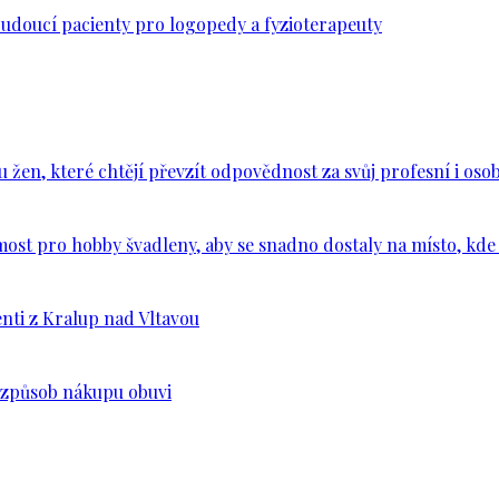
budoucí pacienty pro logopedy a fyzioterapeuty
en, které chtějí převzít odpovědnost za svůj profesní i osob
ost pro hobby švadleny, aby se snadno dostaly na místo, kde 
nti z Kralup nad Vltavou
š způsob nákupu obuvi