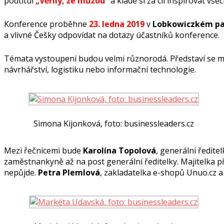
podtitul
„Věřily, že můžou“
a klade si za cíl inspirovat vš
Konference proběhne
23. ledna 2019
v
Lobkowiczkém pal
a vlivné Češky odpovídat na dotazy účastníků konference.
Témata vystoupení budou velmi různorodá. Představí se
návrhářství, logistiku nebo informační technologie.
Simona Kijonková, foto: businessleaders.cz
Mezi řečnicemi bude
Karolína Topolová
, generální ředite
zaměstnankyně až na post generální ředitelky. Majitelka p
nepůjde.
Petra Plemlová
, zakladatelka e-shopů Unuo.cz a 