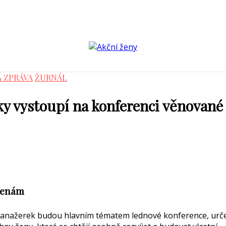
Á ZPRÁVA
ŽURNÁL
ky vystoupí na konferenci věnovan
 ženám
manažerek budou hlavním tématem lednové konference, urč