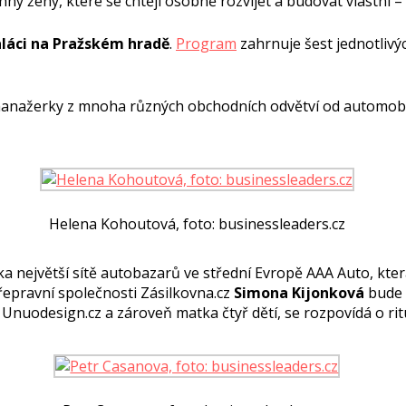
echny ženy, které se chtějí osobně rozvíjet a budovat vlastní 
áci na Pražském hradě
.
Program
zahrnuje šest jednotliv
 manažerky z mnoha různých obchodních odvětví od automo
Helena Kohoutová, foto: businessleaders.cz
lka největší sítě autobazarů ve střední Evropě AAA Auto, kter
řepravní společnosti Zásilkovna.cz
Simona Kijonková
bude m
Unuodesign.cz a zároveň matka čtyř dětí, se rozpovídá o ritu