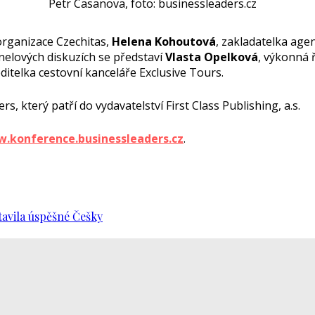
Petr Casanova, foto: businessleaders.cz
organizace Czechitas,
Helena Kohoutová
, zakladatelka age
nelových diskuzích se představí
Vlasta Opelková
, výkonná 
ditelka cestovní kanceláře Exclusive Tours.
 který patří do vydavatelství First Class Publishing, a.s.
.konference.businessleaders.cz
.
avila úspěšné Češky