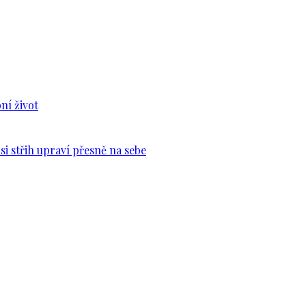
ní život
si střih upraví přesně na sebe