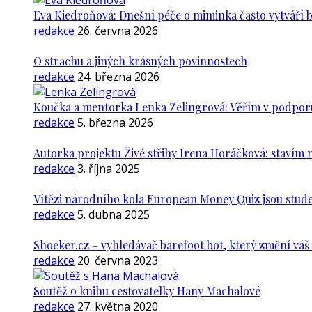
Eva Kiedroňová: Dnešní péče o miminka často vytváří 
redakce
26. června 2026
O strachu a jiných krásných povinnostech
redakce
24. března 2026
Koučka a mentorka Lenka Zelingrová: Věřím v podporu ž
redakce
5. března 2026
Autorka projektu Živé střihy Irena Horáčková: stavím m
redakce
3. října 2025
Vítězi národního kola European Money Quiz jsou stude
redakce
5. dubna 2025
Shoeker.cz – vyhledávač barefoot bot, který změní vá
redakce
20. června 2023
Soutěž o knihu cestovatelky Hany Machalové
redakce
27. května 2020