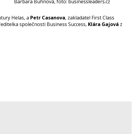
Barbara Buhnová, foto: businessleaders.cz
ntury Helas, a
Petr Casanova
, zakladatel First Class
ředitelka společnosti Business Success,
Klára Gajová
z