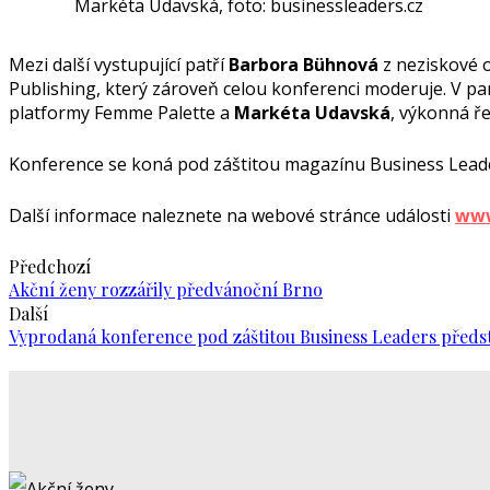
Markéta Udavská, foto: businessleaders.cz
Mezi další vystupující patří
Barbora Bühnová
z neziskové 
Publishing, který zároveň celou konferenci moderuje. V pa
platformy Femme Palette a
Markéta Udavská
, výkonná ře
Konference se koná pod záštitou magazínu Business Leaders,
Další informace naleznete na webové stránce události
www
Předchozí
Akční ženy rozzářily předvánoční Brno
Další
Vyprodaná konference pod záštitou Business Leaders předst