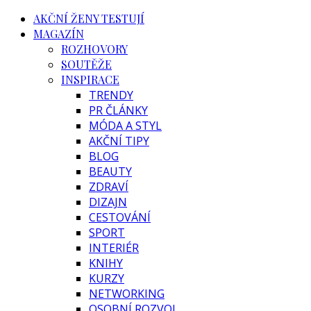
AKČNÍ ŽENY TESTUJÍ
MAGAZÍN
ROZHOVORY
SOUTĚŽE
INSPIRACE
TRENDY
PR ČLÁNKY
MÓDA A STYL
AKČNÍ TIPY
BLOG
BEAUTY
ZDRAVÍ
DIZAJN
CESTOVÁNÍ
SPORT
INTERIÉR
KNIHY
KURZY
NETWORKING
OSOBNÍ ROZVOJ