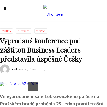
EVENTY
INSPIRACE
ŽURNÁL
Vyprodaná konference pod
záštitou Business Leaders
představila úspěšné Češky
redakce
5. února 2019
Ve vyprodaném sále Lobkowiczkého paláce na
Pražském hradě proběhla 23. ledna první letošní