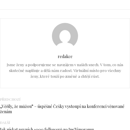
redakce
Jsme ženy a podporujeme se navzájem v našich snech. V tom, co nás
skutečně naplňuje a dělá nám radost. Virtuální místo pro všechny
ženy, které touží po změně a chtějí růst.
PŘEDCHOZÍ
„Věřily, že můžou” – úspěšné Češky vystoupí na konferenci věnované
ženám
DALŠÍ
Jak získat prvních 1000 followerů na InsTémaramu