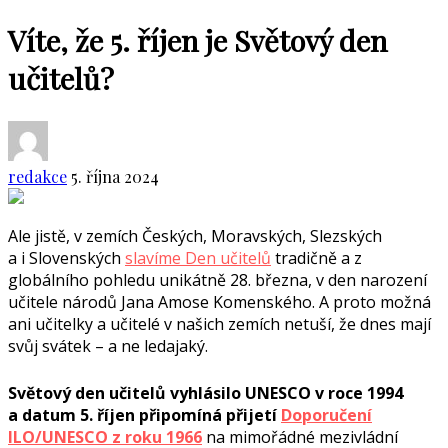
Víte, že 5. říjen je Světový den
učitelů?
redakce
5. října 2024
Ale jistě, v zemích Českých, Moravských, Slezských
a i Slovenských
slavíme Den učitelů
tradičně a z
globálního pohledu unikátně 28. března, v den narození
učitele národů Jana Amose Komenského. A proto možná
ani učitelky a učitelé v našich zemích netuší, že dnes mají
svůj svátek – a ne ledajaký.
Světový den učitelů vyhlásilo UNESCO v roce 1994
a datum 5. říjen připomíná přijetí
Doporučení
ILO/UNESCO z roku 1966
na mimořádné mezivládní