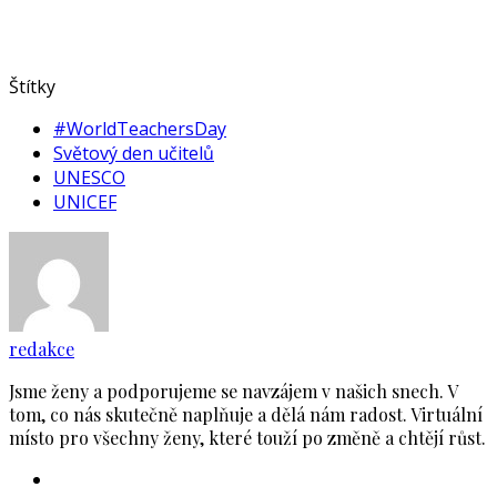
Štítky
#WorldTeachersDay
Světový den učitelů
UNESCO
UNICEF
redakce
Jsme ženy a podporujeme se navzájem v našich snech. V
tom, co nás skutečně naplňuje a dělá nám radost. Virtuální
místo pro všechny ženy, které touží po změně a chtějí růst.