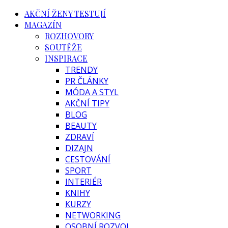
AKČNÍ ŽENY TESTUJÍ
MAGAZÍN
ROZHOVORY
SOUTĚŽE
INSPIRACE
TRENDY
PR ČLÁNKY
MÓDA A STYL
AKČNÍ TIPY
BLOG
BEAUTY
ZDRAVÍ
DIZAJN
CESTOVÁNÍ
SPORT
INTERIÉR
KNIHY
KURZY
NETWORKING
OSOBNÍ ROZVOJ