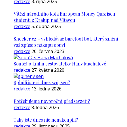
redakce
3. října 2025
Vítězi národního kola European Money Quiz jsou
studenti z Kralup nad Vltavou
redakce
5. dubna 2025
Shoeker.cz – vyhledávač barefoot bot, který změní
váš způsob nákupu obuvi
redakce
20. června 2023
Soutěž o knihu cestovatelky Hany Machalové
redakce
27. května 2020
Splnili jste si dnes svůj sen?
redakce
13. ledna 2026
Potřebujeme novoroční předsevzetí?
redakce
8. ledna 2026
Taky jste dnes nic nenakoupili?
redakce
29. listopadu 2025