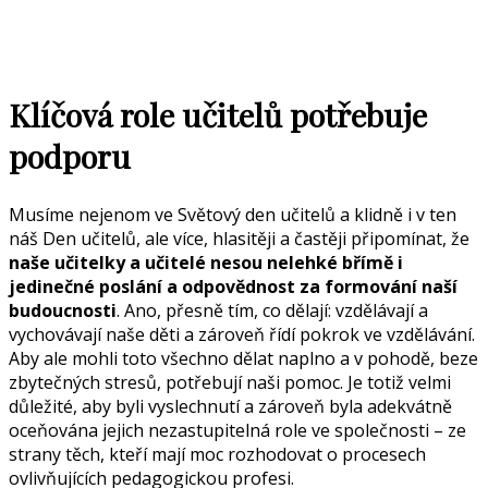
Klíčová role učitelů potřebuje
podporu
Musíme nejenom ve Světový den učitelů a klidně i v ten
náš Den učitelů, ale více, hlasitěji a častěji připomínat, že
naše učitelky a učitelé nesou nelehké břímě i
jedinečné poslání a odpovědnost za formování naší
budoucnosti
. Ano, přesně tím, co dělají: vzdělávají a
vychovávají naše děti a zároveň řídí pokrok ve vzdělávání.
Aby ale mohli toto všechno dělat naplno a v pohodě, beze
zbytečných stresů, potřebují naši pomoc. Je totiž velmi
důležité, aby byli vyslechnutí a zároveň byla adekvátně
oceňována jejich nezastupitelná role ve společnosti – ze
strany těch, kteří mají moc rozhodovat o procesech
ovlivňujících pedagogickou profesi.