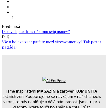
1
Předchozí
Darovali jste dnes někomu svůj úsměv?
Další
Vše o bolesti zad: patříte mezi streswomenky? Tak pozor
na záda!
Jsme inspirativní
MAGAZÍN
a zároveň
KOMUNITA
akčních žen. Podporujeme se navzájem v našich snech,
v tom, co nás naplňuje a dělá nám radost. Jsme tu pro
všechny, které touží po změně a chtějí růst.