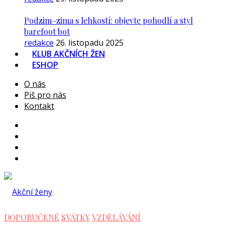
Podzim–zima s lehkostí: objevte pohodlí a styl
barefoot bot
redakce
26. listopadu 2025
KLUB AKČNÍCH ŽEN
ESHOP
O nás
Piš pro nás
Kontakt
DOPORUČENÉ
SVÁTKY
VZDĚLÁVÁNÍ