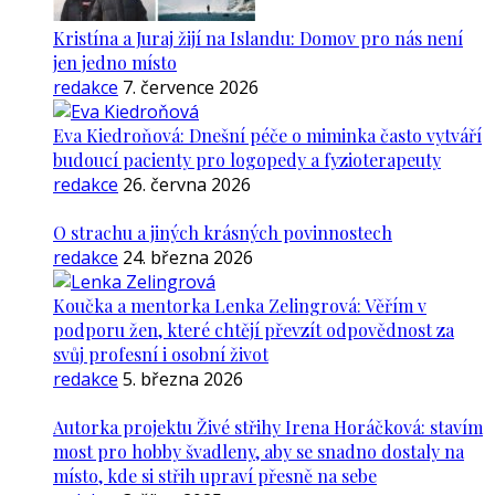
Kristína a Juraj žijí na Islandu: Domov pro nás není
jen jedno místo
redakce
7. července 2026
Eva Kiedroňová: Dnešní péče o miminka často vytváří
budoucí pacienty pro logopedy a fyzioterapeuty
redakce
26. června 2026
O strachu a jiných krásných povinnostech
redakce
24. března 2026
Koučka a mentorka Lenka Zelingrová: Věřím v
podporu žen, které chtějí převzít odpovědnost za
svůj profesní i osobní život
redakce
5. března 2026
Autorka projektu Živé střihy Irena Horáčková: stavím
most pro hobby švadleny, aby se snadno dostaly na
místo, kde si střih upraví přesně na sebe