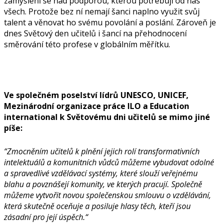
zamyšlení se nad podporou, kterou potřebují od nás
všech. Protože bez ní nemají šanci naplno využit svůj
talent a věnovat ho svému povolání a poslání. Zároveň je
dnes Světový den učitelů i šancí na přehodnocení
směrování této profese v globálním měřítku.
Ve společném poselství lídrů UNESCO, UNICEF,
Mezinárodní organizace práce ILO a Education
international k Světovému dni učitelů se mimo jiné
píše:
“Zmocněním učitelů k plnění jejich rolí transformativních
intelektuálů a komunitních vůdců můžeme vybudovat odolné
a spravedlivé vzdělávací systémy, které slouží veřejnému
blahu a povznášejí komunity, ve kterých pracují. Společně
můžeme vytvořit novou společenskou smlouvu o vzdělávání,
která skutečně oceňuje a posiluje hlasy těch, kteří jsou
zásadní pro její úspěch.“