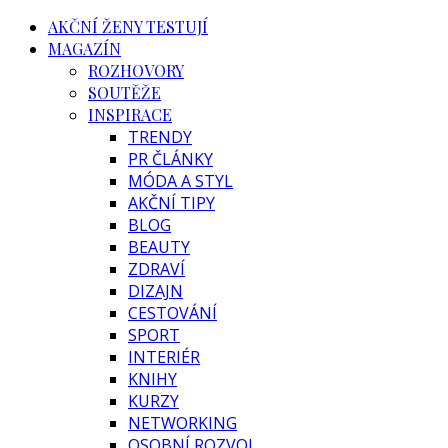
AKČNÍ ŽENY TESTUJÍ
MAGAZÍN
ROZHOVORY
SOUTĚŽE
INSPIRACE
TRENDY
PR ČLÁNKY
MÓDA A STYL
AKČNÍ TIPY
BLOG
BEAUTY
ZDRAVÍ
DIZAJN
CESTOVÁNÍ
SPORT
INTERIÉR
KNIHY
KURZY
NETWORKING
OSOBNÍ ROZVOJ