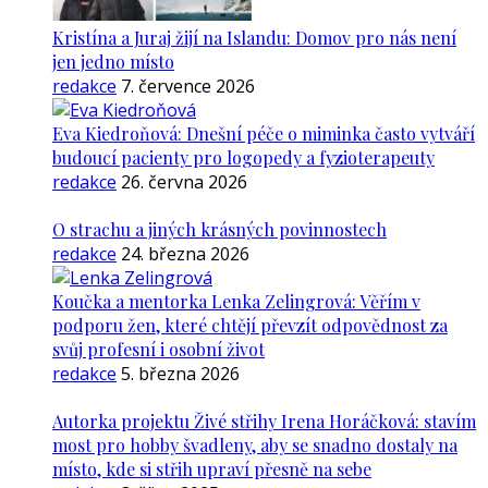
Kristína a Juraj žijí na Islandu: Domov pro nás není
jen jedno místo
redakce
7. července 2026
Eva Kiedroňová: Dnešní péče o miminka často vytváří
budoucí pacienty pro logopedy a fyzioterapeuty
redakce
26. června 2026
O strachu a jiných krásných povinnostech
redakce
24. března 2026
Koučka a mentorka Lenka Zelingrová: Věřím v
podporu žen, které chtějí převzít odpovědnost za
svůj profesní i osobní život
redakce
5. března 2026
Autorka projektu Živé střihy Irena Horáčková: stavím
most pro hobby švadleny, aby se snadno dostaly na
místo, kde si střih upraví přesně na sebe