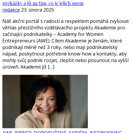
překážky a jít za tím, co je jejich snem
redakce
23. února 2025
Náš akční portál s radostí a respektem pomáhá zvyšovat
věhlas přestižního vzdělávacího projektu Akademie pro
začínající podnikatelky – Academy for Women
Entrepreneurs (AWE). Cílem Akademie je ženám, které
podnikají méně než 3 roky, nebo mají podnikatelský
nápad, poskytnout potřebné know-how a kontakty, aby
mohly svůj podnik rozjet, zlepšit nebo posunout na vyšší
úroveň. Akademii již […]