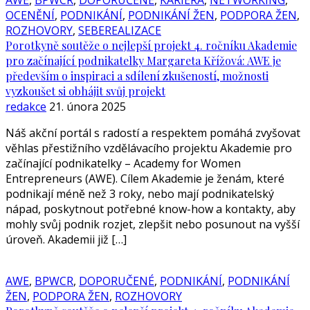
AWE
,
BPWCR
,
DOPORUČENÉ
,
KARIÉRA
,
NETWORKING
,
OCENĚNÍ
,
PODNIKÁNÍ
,
PODNIKÁNÍ ŽEN
,
PODPORA ŽEN
,
ROZHOVORY
,
SEBEREALIZACE
Porotkyně soutěže o nejlepší projekt 4. ročníku Akademie
pro začínající podnikatelky Margareta Křížová: AWE je
především o inspiraci a sdílení zkušeností, možnosti
vyzkoušet si obhájit svůj projekt
redakce
21. února 2025
Náš akční portál s radostí a respektem pomáhá zvyšovat
věhlas přestižního vzdělávacího projektu Akademie pro
začínající podnikatelky – Academy for Women
Entrepreneurs (AWE). Cílem Akademie je ženám, které
podnikají méně než 3 roky, nebo mají podnikatelský
nápad, poskytnout potřebné know-how a kontakty, aby
mohly svůj podnik rozjet, zlepšit nebo posunout na vyšší
úroveň. Akademii již […]
AWE
,
BPWCR
,
DOPORUČENÉ
,
PODNIKÁNÍ
,
PODNIKÁNÍ
ŽEN
,
PODPORA ŽEN
,
ROZHOVORY