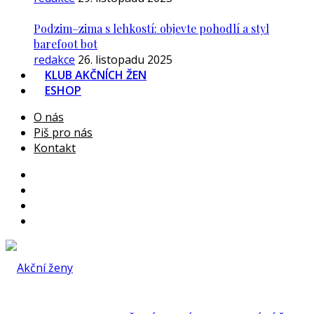
Podzim–zima s lehkostí: objevte pohodlí a styl
barefoot bot
redakce
26. listopadu 2025
KLUB AKČNÍCH ŽEN
ESHOP
O nás
Piš pro nás
Kontakt