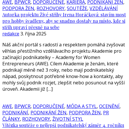
AWE
,
BPWCR
,
DOPORUČENÉ
,
KARIÉRA
,
PODNIKÁNÍ ŽEN
,
PODPORA ŽEN
,
ROZHOVORY
,
SOUTĚŽE
,
VZDĚLÁVÁNÍ
Autorka projektu Živé střihy Irena Horáčková: stavím most
pro hobby švadleny, aby se snadno dostaly na místo, kde si
střih upraví přesně na sebe
redakce
3. října 2025
Náš akční portál s radostí a respektem pomáhá zvyšovat
věhlas přestižního vzdělávacího projektu Akademie pro
začínající podnikatelky – Academy for Women
Entrepreneurs (AWE). Cílem Akademie je ženám, které
podnikají méně než 3 roky, nebo mají podnikatelský
nápad, poskytnout potřebné know-how a kontakty, aby
mohly svůj podnik rozjet, zlepšit nebo posunout na vyšší
úroveň. Akademii již […]
AWE
,
BPWCR
,
DOPORUČENÉ
,
MÓDA A STYL
,
OCENĚNÍ
,
PODNIKÁNÍ
,
PODNIKÁNÍ ŽEN
,
PODPORA ŽEN
,
PR
ČLÁNKY
,
ROZHOVORY
,
ŽIVOTNÍ STYL
Vítězka soutěže o nejlepší podnikatelský záměr 4. ročníku