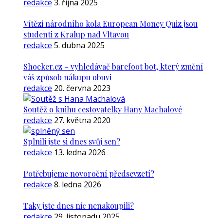
redakce
3. října 2025
Vítězi národního kola European Money Quiz jsou
studenti z Kralup nad Vltavou
redakce
5. dubna 2025
Shoeker.cz – vyhledávač barefoot bot, který změní
váš způsob nákupu obuvi
redakce
20. června 2023
Soutěž o knihu cestovatelky Hany Machalové
redakce
27. května 2020
Splnili jste si dnes svůj sen?
redakce
13. ledna 2026
Potřebujeme novoroční předsevzetí?
redakce
8. ledna 2026
Taky jste dnes nic nenakoupili?
redakce
29. listopadu 2025