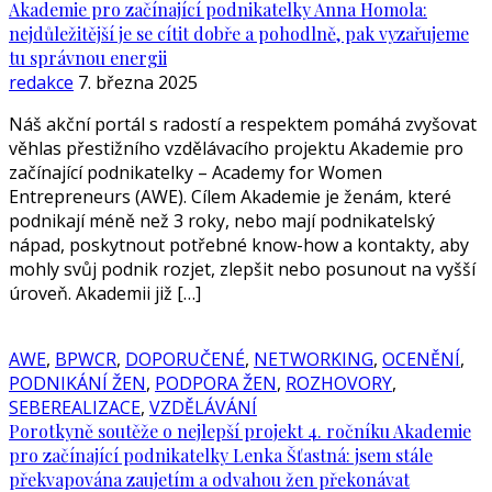
Akademie pro začínající podnikatelky Anna Homola:
nejdůležitější je se cítit dobře a pohodlně, pak vyzařujeme
tu správnou energii
redakce
7. března 2025
Náš akční portál s radostí a respektem pomáhá zvyšovat
věhlas přestižního vzdělávacího projektu Akademie pro
začínající podnikatelky – Academy for Women
Entrepreneurs (AWE). Cílem Akademie je ženám, které
podnikají méně než 3 roky, nebo mají podnikatelský
nápad, poskytnout potřebné know-how a kontakty, aby
mohly svůj podnik rozjet, zlepšit nebo posunout na vyšší
úroveň. Akademii již […]
AWE
,
BPWCR
,
DOPORUČENÉ
,
NETWORKING
,
OCENĚNÍ
,
PODNIKÁNÍ ŽEN
,
PODPORA ŽEN
,
ROZHOVORY
,
SEBEREALIZACE
,
VZDĚLÁVÁNÍ
Porotkyně soutěže o nejlepší projekt 4. ročníku Akademie
pro začínající podnikatelky Lenka Šťastná: jsem stále
překvapována zaujetím a odvahou žen překonávat