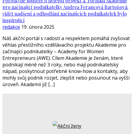
Porotkyně soutěže o nelepší projekt 4. ročníku Akademie
pro začínající podnikatelky Andrea Ferancová Bartoňová:
vidět nadšení a odhodlání začínajících podnikatelek bylo
inspirující
redakce
19. února 2025
Náš akční portál s radostí a respektem pomáhá zvyšovat
věhlas přestižního vzdělávacího projektu Akademie pro
začínající podnikatelky – Academy for Women
Entrepreneurs (AWE). Cílem Akademie je ženám, které
podnikají méně než 3 roky, nebo mají podnikatelský
nápad, poskytnout potřebné know-how a kontakty, aby
mohly svůj podnik rozjet, zlepšit nebo posunout na vyšší
úroveň. Akademii již […]