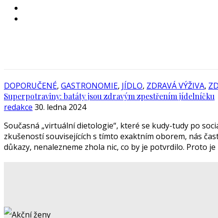
DOPORUČENÉ
,
GASTRONOMIE
,
JÍDLO
,
ZDRAVÁ VÝŽIVA
,
ZD
Superpotraviny: batáty jsou zdravým zpestřením jídelníčku
redakce
30. ledna 2024
Současná „virtuální dietologie“, které se kudy-tudy po soci
zkušeností souvisejících s tímto exaktním oborem, nás čast
důkazy, nenalezneme zhola nic, co by je potvrdilo. Proto je i