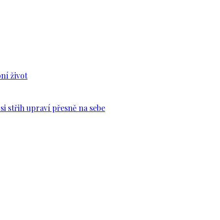
ní život
si střih upraví přesně na sebe