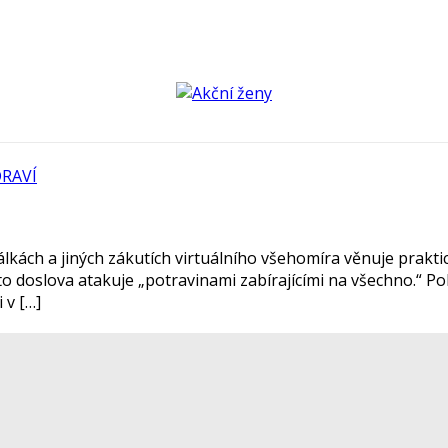
RAVÍ
álkách a jiných zákutích virtuálního všehomíra věnuje praktic
o doslova atakuje „potravinami zabírajícími na všechno.“ Po
 v […]