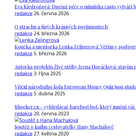
Eva Kiedroňová: Dnešní péče o miminka často vytváří 
redakce
26. června 2026
O strachu a jiných krásných povinnostech
redakce
24. března 2026
Koučka a mentorka Lenka Zelingrová: Věřím v podporu ž
redakce
5. března 2026
Autorka projektu Živé střihy Irena Horáčková: stavím m
redakce
3. října 2025
Vítězi národního kola European Money Quiz jsou stude
redakce
5. dubna 2025
Shoeker.cz – vyhledávač barefoot bot, který změní vá
redakce
20. června 2023
Soutěž o knihu cestovatelky Hany Machalové
redakce
27. května 2020