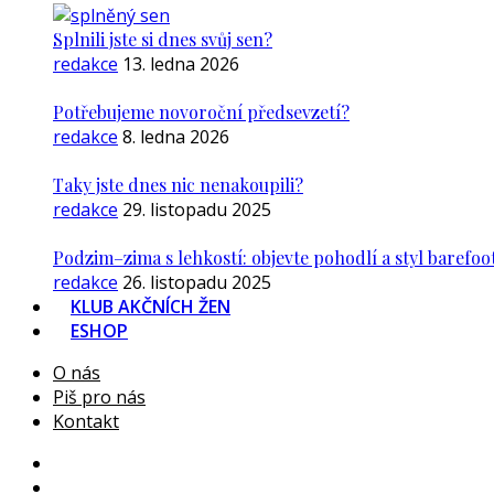
Splnili jste si dnes svůj sen?
redakce
13. ledna 2026
Potřebujeme novoroční předsevzetí?
redakce
8. ledna 2026
Taky jste dnes nic nenakoupili?
redakce
29. listopadu 2025
Podzim–zima s lehkostí: objevte pohodlí a styl barefoo
redakce
26. listopadu 2025
KLUB AKČNÍCH ŽEN
ESHOP
O nás
Piš pro nás
Kontakt