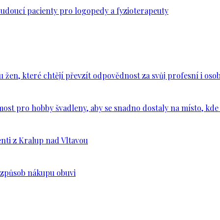
budoucí pacienty pro logopedy a fyzioterapeuty
en, které chtějí převzít odpovědnost za svůj profesní i osob
ost pro hobby švadleny, aby se snadno dostaly na místo, kde 
nti z Kralup nad Vltavou
š způsob nákupu obuvi