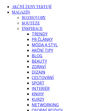
AKČNÍ ŽENY TESTUJÍ
MAGAZÍN
ROZHOVORY
SOUTĚŽE
INSPIRACE
TRENDY
PR ČLÁNKY
MÓDA A STYL
AKČNÍ TIPY
BLOG
BEAUTY
ZDRAVÍ
DIZAJN
CESTOVÁNÍ
SPORT
INTERIÉR
KNIHY
KURZY
NETWORKING
OSOBNÍ ROZVOJ