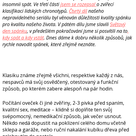
insomnii spát. Ve třetí části
jsem se rozepsal
o zvířecí
klasifikaci lidských chronotypů
.
Čtvrtý díl
našeho
nepravidelného seriálu byl věnován důležitosti kvality spánku
pro kvalitu našeho života. V pátém dílu jsme slavili
Světový
den spánku
,
v předešlém pokračování jsme si posvítili
na to
,
kdy spát a kdy vstát
. Dnes dáme k dobru několik způsobů, jak
rychle navodit spánek, které zřejmě neznáte.
Klasiku známe zřejmě všichni, respektive každý z nás,
nespavců má svůj osvědčený, otestovaný a funkční
způsob, po kterém zabere alespoň na pár hodin.
Počítání oveček či jiné zvěřiny, 2-3 pivka před spaním,
kvalitní sex, meditace – klidně si doplňte ten svůj
svépomocný, nemedikační způsob, jak večer usnout.
Někdo nedá dopustit na poklizení celého domu včetně
sklepa a garáže, nebo ruční nakalání kubíku dřeva před