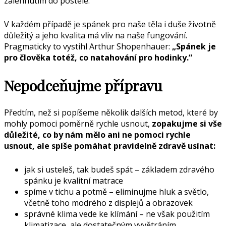
zalehnutím do postele.
V každém případě je spánek pro naše těla i duše životně
důležitý a jeho kvalita má vliv na naše fungování.
Pragmaticky to vystihl Arthur Shopenhauer:
„Spánek je
pro člověka totéž, co natahování pro hodinky.“
Nepodceňujme přípravu
Předtím, než si popíšeme několik dalších metod, které by
mohly pomoci poměrně rychle usnout,
zopakujme si vše
důležité, co by nám mělo ani ne pomoci rychle
usnout, ale spíše pomáhat pravidelně zdravě usínat:
jak si usteleš, tak budeš spát – základem zdravého
spánku je kvalitní matrace
spíme v tichu a potmě – eliminujme hluk a světlo,
včetně toho modrého z displejů a obrazovek
správné klima vede ke klímání – ne však použitím
klimatizace, ale dostatečným vyvětráním