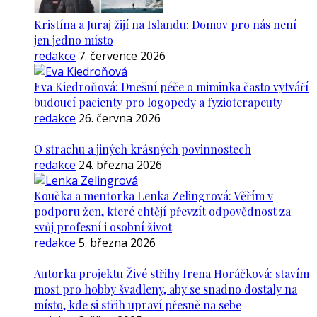
Kristína a Juraj žijí na Islandu: Domov pro nás není
jen jedno místo
redakce
7. července 2026
Eva Kiedroňová: Dnešní péče o miminka často vytváří
budoucí pacienty pro logopedy a fyzioterapeuty
redakce
26. června 2026
O strachu a jiných krásných povinnostech
redakce
24. března 2026
Koučka a mentorka Lenka Zelingrová: Věřím v
podporu žen, které chtějí převzít odpovědnost za
svůj profesní i osobní život
redakce
5. března 2026
Autorka projektu Živé střihy Irena Horáčková: stavím
most pro hobby švadleny, aby se snadno dostaly na
místo, kde si střih upraví přesně na sebe