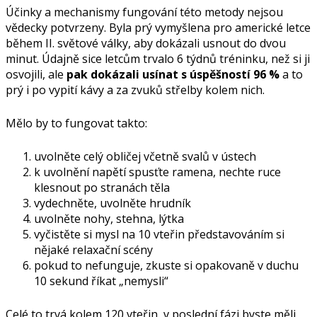
Účinky a mechanismy fungování této metody nejsou
vědecky potvrzeny. Byla prý vymyšlena pro americké letce
během II. světové války, aby dokázali usnout do dvou
minut. Údajně sice letcům trvalo 6 týdnů tréninku, než si ji
osvojili, ale
pak dokázali usínat s úspěšností 96 %
a to
prý i po vypití kávy a za zvuků střelby kolem nich.
Mělo by to fungovat takto:
uvolněte celý obličej včetně svalů v ústech
k uvolnění napětí spusťte ramena, nechte ruce
klesnout po stranách těla
vydechněte, uvolněte hrudník
uvolněte nohy, stehna, lýtka
vyčistěte si mysl na 10 vteřin představováním si
nějaké relaxační scény
pokud to nefunguje, zkuste si opakovaně v duchu
10 sekund říkat „nemysli“
Celé to trvá kolem 120 vteřin, v poslední fázi byste měli