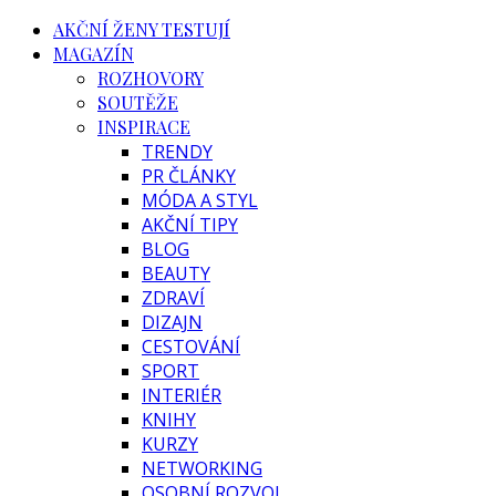
AKČNÍ ŽENY TESTUJÍ
MAGAZÍN
ROZHOVORY
SOUTĚŽE
INSPIRACE
TRENDY
PR ČLÁNKY
MÓDA A STYL
AKČNÍ TIPY
BLOG
BEAUTY
ZDRAVÍ
DIZAJN
CESTOVÁNÍ
SPORT
INTERIÉR
KNIHY
KURZY
NETWORKING
OSOBNÍ ROZVOJ