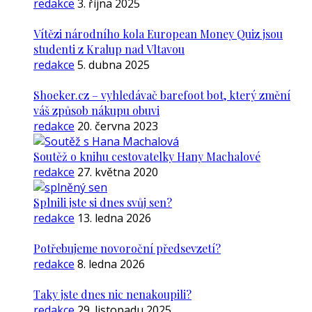
redakce
3. října 2025
Vítězi národního kola European Money Quiz jsou
studenti z Kralup nad Vltavou
redakce
5. dubna 2025
Shoeker.cz – vyhledávač barefoot bot, který změní
váš způsob nákupu obuvi
redakce
20. června 2023
Soutěž o knihu cestovatelky Hany Machalové
redakce
27. května 2020
Splnili jste si dnes svůj sen?
redakce
13. ledna 2026
Potřebujeme novoroční předsevzetí?
redakce
8. ledna 2026
Taky jste dnes nic nenakoupili?
redakce
29. listopadu 2025