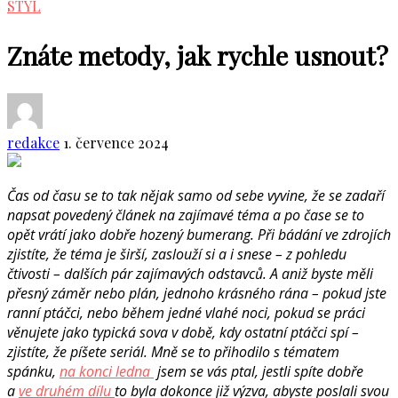
STYL
Znáte metody, jak rychle usnout?
redakce
1. července 2024
Čas od času se to tak nějak samo od sebe vyvine, že se zadaří
napsat povedený článek na zajímavé téma a po čase se to
opět vrátí jako dobře hozený bumerang. Při bádání ve zdrojích
zjistíte, že téma je širší, zaslouží si a i snese – z pohledu
čtivosti – dalších pár zajímavých odstavců. A aniž byste měli
přesný záměr nebo plán, jednoho krásného rána – pokud jste
ranní ptáčci, nebo během jedné vlahé noci, pokud se práci
věnujete jako typická sova v době, kdy ostatní ptáčci spí –
zjistíte, že píšete seriál. Mně se to přihodilo s tématem
spánku,
na konci ledna
jsem se vás ptal, jestli spíte dobře
a
ve druhém dílu
t
o byla dokonce již výzva, abyste poslali svou