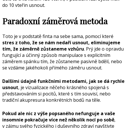
do 10 vteřin usnout.
Paradoxní záměrová metoda
Toto je v podstatě finta na sebe sama, pomocí které
stres z toho, že se nám nedaří usnout, eliminujeme
tím, že záměrně zůstaneme vzhůru
. Prý jde o opravdu
fungující a účinný způsob manipulace s explicitním
záměrem spánku tím, že zůstaneme pasivně bdělí, nebo
se vzdáme jakéhokoli přímého záměru usnout.
Dalšími údajně funkčními metodami, jak se dá rychle
usnout
, je vizualizace něčeho krásného spojená s
představováním si pocitů, které s tím souvisí, nebo
tradiční akupresura konkrétních bodů na těle.
Pokud ale nic z výše popsaného nefunguje a vaše
insomnie pokračuje více než několik nocí po sobě
,
v zájmu svého fyzického i duševního zdraví navštivte