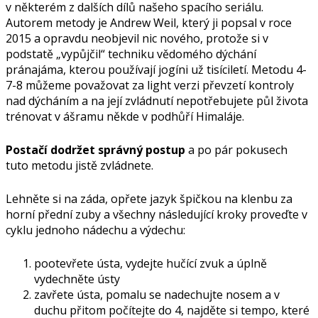
v některém z dalších dílů našeho spacího seriálu.
Autorem metody je Andrew Weil, který ji popsal v roce
2015 a opravdu neobjevil nic nového, protože si v
podstatě „vypůjčil“ techniku ​​vědomého dýchání
pránajáma, kterou používají jogíni už tisíciletí. Metodu 4-
7-8 můžeme považovat za light verzi převzetí kontroly
nad dýcháním a na její zvládnutí nepotřebujete půl života
trénovat v ášramu někde v podhůří Himaláje.
Postačí dodržet správný postup
a po pár pokusech
tuto metodu jistě zvládnete.
Lehněte si na záda, opřete jazyk špičkou na klenbu za
horní přední zuby a všechny následující kroky proveďte v
cyklu jednoho nádechu a výdechu:
pootevřete ústa, vydejte hučící zvuk a úplně
vydechněte ústy
zavřete ústa, pomalu se nadechujte nosem a v
duchu přitom počítejte do 4, najděte si tempo, které