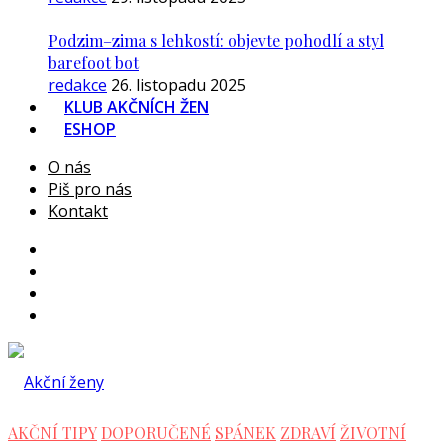
Podzim–zima s lehkostí: objevte pohodlí a styl
barefoot bot
redakce
26. listopadu 2025
KLUB AKČNÍCH ŽEN
ESHOP
O nás
Piš pro nás
Kontakt
AKČNÍ TIPY
DOPORUČENÉ
SPÁNEK
ZDRAVÍ
ŽIVOTNÍ