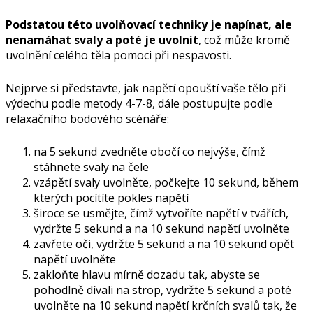
Podstatou této uvolňovací techniky je napínat, ale
nenamáhat svaly a poté je uvolnit
, což může kromě
uvolnění celého těla pomoci při nespavosti.
Nejprve si představte, jak napětí opouští vaše tělo při
výdechu podle metody 4-7-8, dále postupujte podle
relaxačního bodového scénáře:
na 5 sekund zvedněte obočí co nejvýše, čímž
stáhnete svaly na čele
vzápětí svaly uvolněte, počkejte 10 sekund, během
kterých pocítíte pokles napětí
široce se usmějte, čímž vytvoříte napětí v tvářích,
vydržte 5 sekund a na 10 sekund napětí uvolněte
zavřete oči, vydržte 5 sekund a na 10 sekund opět
napětí uvolněte
zakloňte hlavu mírně dozadu tak, abyste se
pohodlně dívali na strop, vydržte 5 sekund a poté
uvolněte na 10 sekund napětí krčních svalů tak, že