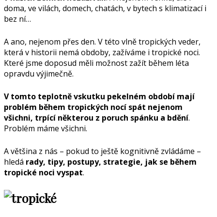
doma, ve vilách, domech, chatách, v bytech s klimatizací i
bez ní…
A ano, nejenom přes den. V této vlně tropických veder,
která v historii nemá obdoby, zažíváme i tropické noci.
Které jsme doposud měli možnost zažít během léta
opravdu výjimečně.
V tomto teplotně vskutku pekelném období mají
problém během tropických nocí spát nejenom
všichni, trpící některou z poruch spánku a bdění
.
Problém máme všichni.
A většina z nás – pokud to ještě kognitivně zvládáme –
hledá
rady, tipy, postupy, strategie, jak se během
tropické noci vyspat
.