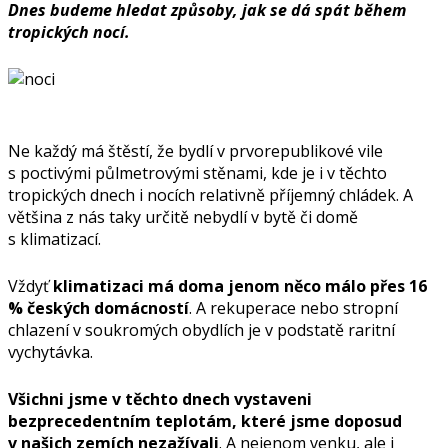
Dnes budeme hledat způsoby, jak se dá spát během
tropických nocí.
Ne každý má štěstí, že bydlí v prvorepublikové vile
s poctivými půlmetrovými stěnami, kde je i v těchto
tropických dnech i nocích relativně příjemný chládek. A
většina z nás taky určitě nebydlí v bytě či domě
s klimatizací.
Vždyť
klimatizaci má doma jenom něco málo přes 16
% českých domácností
. A rekuperace nebo stropní
chlazení v soukromých obydlích je v podstatě raritní
vychytávka.
Všichni jsme v těchto dnech vystaveni
bezprecedentním teplotám, které jsme doposud
v našich zemích nezažívali
. A nejenom venku, ale i