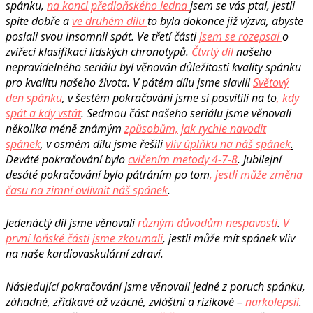
spánku,
na konci předloňského ledna
jsem se vás ptal, jestli
spíte dobře a
ve druhém dílu
to byla dokonce již výzva, abyste
poslali svou insomnii spát. Ve třetí části
jsem se rozepsal
o
zvířecí klasifikaci lidských chronotypů.
Čtvrtý díl
našeho
nepravidelného seriálu byl věnován důležitosti kvality spánku
pro kvalitu našeho života. V pátém dílu jsme slavili
Světový
den spánku
, v šestém pokračování jsme si posvítili na to
, kdy
spát a kdy vstát
. Sedmou část našeho seriálu jsme věnovali
několika méně známým
způsobům, jak rychle navodit
spánek
, v osmém dílu jsme řešili
vliv úplňku na náš spánek
.
Deváté pokračování bylo
cvi
če
ním metod
y 4-7-
8
. Jubilejní
desáté pokračování bylo pátráním po tom
, jestli může změna
času na zimní ovlivnit náš spánek
.
Jedenáctý díl jsme věnovali
různým důvodům nespavosti
.
V
první loňské části jsme zkoumali
, jestli může mít spánek vliv
na naše kardiovaskulární zdraví.
Následující pokračování jsme věnovali jedné z poruch spánku,
záhadné, zřídkavé až vzácné, zvláštní a rizikové –
narkolepsii
.