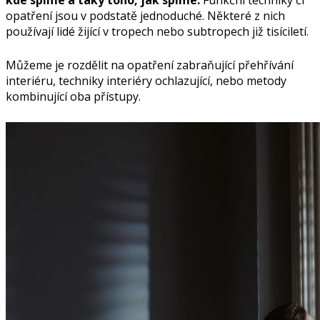
kde spíme a taky toho, jak spíme.
Funkční techniky či
opatření jsou v podstatě jednoduché. Některé z nich
používají lidé žijící v tropech nebo subtropech již tisíciletí.
Můžeme je rozdělit na opatření zabraňující přehřívání
interiéru, techniky interiéry ochlazující, nebo metody
kombinující oba přístupy.