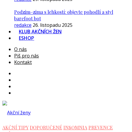
Podzim–zima s lehkostí: objevte pohodlí a styl
barefoot bot
redakce
26. listopadu 2025
KLUB AKČNÍCH ŽEN
ESHOP
O nás
Piš pro nás
Kontakt
AKČNÍ TIPY
DOPORUČENÉ
INSOMNIA
PREVENCE