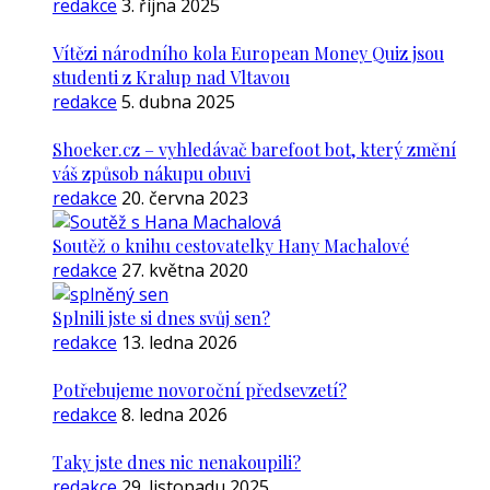
redakce
3. října 2025
Vítězi národního kola European Money Quiz jsou
studenti z Kralup nad Vltavou
redakce
5. dubna 2025
Shoeker.cz – vyhledávač barefoot bot, který změní
váš způsob nákupu obuvi
redakce
20. června 2023
Soutěž o knihu cestovatelky Hany Machalové
redakce
27. května 2020
Splnili jste si dnes svůj sen?
redakce
13. ledna 2026
Potřebujeme novoroční předsevzetí?
redakce
8. ledna 2026
Taky jste dnes nic nenakoupili?
redakce
29. listopadu 2025