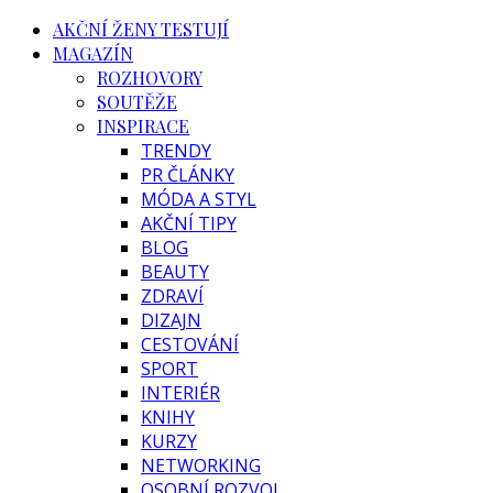
AKČNÍ ŽENY TESTUJÍ
MAGAZÍN
ROZHOVORY
SOUTĚŽE
INSPIRACE
TRENDY
PR ČLÁNKY
MÓDA A STYL
AKČNÍ TIPY
BLOG
BEAUTY
ZDRAVÍ
DIZAJN
CESTOVÁNÍ
SPORT
INTERIÉR
KNIHY
KURZY
NETWORKING
OSOBNÍ ROZVOJ