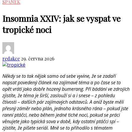
SPÁNEK
Insomnia XXIV: jak se vyspat ve
tropické noci
redakce
29. června 2026
Někdy se to tak nějak samo od sebe vyvine, že se zadaří
napsat povedený článek na zajímavé téma a po čase se to
opět vrátí jako dobře hozený bumerang. Při bádání ve zdrojích
zjistíte, že téma je širší, zaslouží si a i snese – z pohledu
čtivosti – dalších pár zajímavých odstavců. A aniž byste měli
přesný záměr nebo plán, jednoho krásného rána – pokud jste
ranní ptáčci, nebo během jedné tiché noci, pokud se práci
věnujete jako typická sova v době, kdy ostatní ptáčci spí –
zjistíte, že píšete seriál. Mně se to přihodilo s tématem