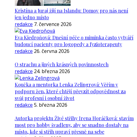
Kristína a Juraj žijí na Islandu: Domov pro nás není
jen jedno místo
redakce
7. července 2026
Eva Kiedroňová: Dnešní péče o miminka často vytváří
budoucí pacienty pro logopedy a fyzioterapeuty
redakce
26. června 2026
O strachu a jiných krásných povinnostech
redakce
24. března 2026
Koučka a mentorka Lenka Zelingrová: Věřím v
podporu žen, které chtějí převzít odpovědnost za
svůj profesní i osobní život
redakce
5. března 2026
Autorka projektu Živé střihy Irena Horáčková: stavím
most pro hobby švadleny, aby se snadno dostaly na
místo, kde si střih upraví přesně na sebe