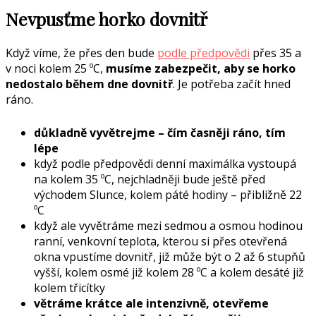
Nevpusťme horko dovnitř
Když víme, že přes den bude
podle předpovědi
přes 35 a
v noci kolem 25 ºC,
musíme zabezpečit, aby se horko
nedostalo během dne dovnitř
. Je potřeba začít hned
ráno.
důkladně vyvětrejme – čím časněji ráno, tím
lépe
když podle předpovědi denní maximálka vystoupá
na kolem 35 ºC, nejchladněji bude ještě před
východem Slunce, kolem páté hodiny – přibližně 22
ºC
když ale vyvětráme mezi sedmou a osmou hodinou
ranní, venkovní teplota, kterou si přes otevřená
okna vpustíme dovnitř, již může být o 2 až 6 stupňů
vyšší, kolem osmé již kolem 28 ºC a kolem desáté již
kolem třicítky
větráme krátce ale intenzivně, otevřeme