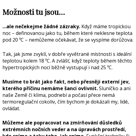
Možnosti tu jsou…
…ale nečekejme žádné zázraky.
Když máme tropickou
noc – definovanou jako tu, během které neklesne teplota
pod 20 ºC – nemůžeme očekávat, že se vyspíme dorůžova.
Tak, jak jsme zvyklí, v dobře vyvětrané místnosti s ideální
teplotou kolem 18 ºC. A zvlášť, když teploty během těchto
hypertropických nocí běžně vystupují i nad 25 ºC.
Musíme to brát jako fakt, nebo přesněji externí jev,
kterého příčinu nemáme šanci ovlivnit.
Sluníčko a ani
naše Země či klima, podnebí a počasí přece nemá
termoregulační cokoliv, čím bychom je dokázali my, lidé,
ovládat.
Můžeme ale popracovat na zmírňování důsledků
extrémních nočních veder a na úpravách prostředí,