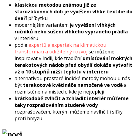
klasickou metodou známou již ze
starozákonních dob je vyvěšení vlhké textilie do
dveří
příbytku
modernějším variantem je
vyvěšení vlhkých
ručníků nebo sušení vlhkého vypraného prádla
v interiéru
podle
expertů a expertek na klimatickou
transformaci a udržitelný rozvoj
se můžeme
inspirovat v Indii, kde tradiční
umísťování mokrých
terakotových nádob před obydlí dokáže vytvořit
až o 10 stupňů nižší teplotu v interiéru
alternativou prastaré indické metody mohou u nás
být
terakotové květináče namočené ve vodě
a
rozmístěné na místech, kde je nejtepleji
krátkodobě zvlhčit a zchladit interiér můžeme
taky rozprašováním studené vody
rozprašovačem, kterým můžeme navlhčit i síťky
proti hmyzu