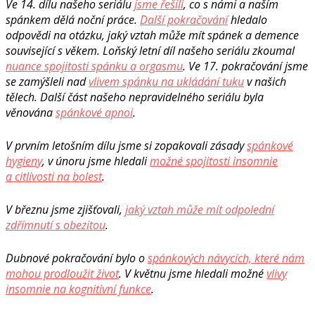
Ve 14. dílu našeho seriálu
jsme řešili
, co s námi a naším
spánkem dělá noční práce.
Další pokračování
hledalo
odpovědi na otázku, jaký vztah může mít spánek a demence
související s věkem. Loňský letní díl našeho seriálu zkoumal
nuance spojitosti spánku a orgasmu
. Ve 17. pokračování jsme
se zamýšleli nad
vlivem spánku na ukládání tuku
v našich
tělech. Další část našeho nepravidelného seriálu byla
věnována
spánkové apnoi
.
V prvním letošním dílu jsme si zopakovali zásady
spánkové
hygieny
, v únoru jsme hledali
možné spojitosti insomnie
a citlivosti na bolest
.
V březnu jsme zjišťovali,
jaký vztah může mít odpolední
zdřímnutí s obezitou
.
Dubnové pokračování bylo o
spánkových návycích, které nám
mohou prodloužit život
. V květnu jsme hledali možné
vlivy
insomnie na kognitivní funkce
.