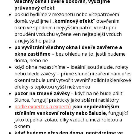
všechny okna i dveře dokořán, využijme
průvanový efekt
pokud bydlíme v mezonetu nebo vícepatrovém
domě, využijme i „
komínový efekt“
otevřením
oken ve spodním i nejvyšším patře, vzestupní
proudění vzduchu vyžene ven nejteplejší vzduch
z nejvyššího patra
po vyvětrání všechny okna i dveře zavřeme a
okna zastiňme
– bez ohledu na to, jestli budeme
doma, nebo ne
když okna nezastíníme – ideální jsou žaluzie, rolety
nebo bledé závěsy – přímé sluneční záření nám přes
okenní tabule umí vytvořit vevnitř solidní skleníkové
efekty, s teplotou vyšší než venku
pozor na tmavé závěsy
– když na ně bude pálit
Slunce, fungují prakticky jako solární radiátory
podle expertek a expertů
jsou nejideálnějším
stíněním venkovní rolety nebo žaluzie
, fungující
jako tepelná izolace díky vzduchu mezi roletou a
oknem
když budeme přes den doma, neotvírejme ve