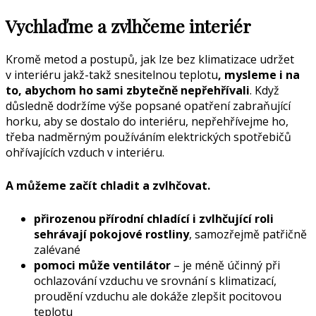
Vychlaďme a zvlhčeme interiér
Kromě metod a postupů, jak lze bez klimatizace udržet
v interiéru jakž-takž snesitelnou teplotu
, mysleme i na
to, abychom ho sami zbytečně nepřehřívali
. Když
důsledně dodržíme výše popsané opatření zabraňující
horku, aby se dostalo do interiéru, nepřehřívejme ho,
třeba nadměrným používáním elektrických spotřebičů
ohřívajících vzduch v interiéru.
A můžeme začít chladit a zvlhčovat.
přirozenou přírodní chladící i zvlhčující roli
sehrávají pokojové rostliny
, samozřejmě patřičně
zalévané
pomoci může ventilátor
– je méně účinný při
ochlazování vzduchu ve srovnání s klimatizací,
proudění vzduchu ale dokáže zlepšit pocitovou
teplotu