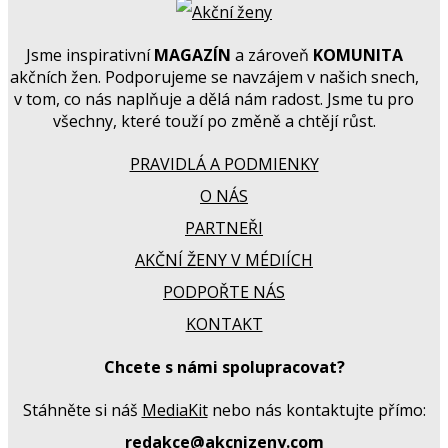
Jsme inspirativní
MAGAZÍN
a zároveň
KOMUNITA
akčních žen. Podporujeme se navzájem v našich snech,
v tom, co nás naplňuje a dělá nám radost. Jsme tu pro
všechny, které touží po změně a chtějí růst.
PRAVIDLÁ A PODMIENKY
O NÁS
PARTNEŘI
AKČNÍ ŽENY V MÉDIÍCH
PODPOŘTE NÁS
KONTAKT
Chcete s námi spolupracovat?
Stáhněte si náš
MediaKit
nebo nás kontaktujte přímo:
redakce@akcnizeny.com