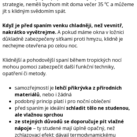
strategie, neměli bychom mít doma večer 35 ºC a můžeme
jít s klidným svědomím spát.
Když je před spaním venku chladněji, než vevnitř,
nakrátko vyvětrejme.
A pokud máme okna v ložnici
důkladně zabezpečeny síťkami proti hmyzu, klidně je
nechejme otevřena po celou noc.
Klidnější a pohodovější spaní během tropických nocí
mohou pomoci zabezpečit další funkční techniky,
opatření či metody.
samozřejmostí je
lehčí přikrývka z přírodních
materiálů
, nebo i žádná
podobný princip platí i pro noční oblečení
před spaním je ideální
schladit tělo ne studenou,
ale vlažnou sprchou
ze stejných důvodů se doporučuje pít vlažné
nápoje
– ty studené mají úplně opačný, než
zchlazovací efekt: dávají termodynamickému