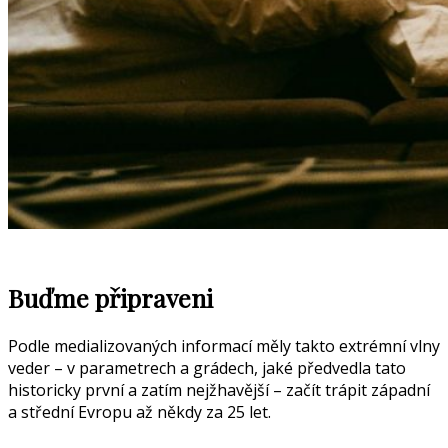
Buďme připraveni
Podle medializovaných informací měly takto extrémní vlny
veder – v parametrech a grádech, jaké předvedla tato
historicky první a zatím nejžhavější – začít trápit západní
a střední Evropu až někdy za 25 let.