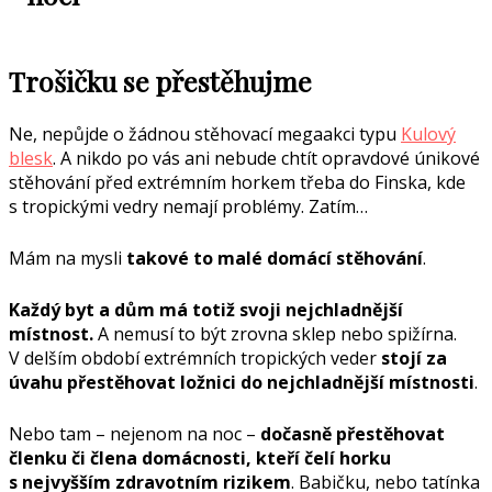
Trošičku se přestěhujme
Ne, nepůjde o žádnou stěhovací megaakci typu
Kulový
blesk
. A nikdo po vás ani nebude chtít opravdové únikové
stěhování před extrémním horkem třeba do Finska, kde
s tropickými vedry nemají problémy. Zatím…
Mám na mysli
takové to malé domácí stěhování
.
Každý byt a dům má totiž svoji nejchladnější
místnost.
A nemusí to být zrovna sklep nebo spižírna.
V delším období extrémních tropických veder
stojí za
úvahu přestěhovat ložnici do nejchladnější místnosti
.
Nebo tam – nejenom na noc –
dočasně přestěhovat
členku či člena domácnosti, kteří čelí horku
s nejvyšším zdravotním rizikem
. Babičku, nebo tatínka