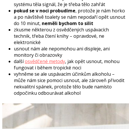
systému těla signál, že je třeba tělo zahřát
pokud se v noci probudíme
, protože je nám horko
a po návštěvě toalety se nám nepodaří opět usnout
do 10 minut,
neměli bychom to silit
zkusme některou z osvědčených uspávacích
technik, třeba čtení knihy – opravdové, ne
elektronické
usnout nám ale nepomohou ani displeje, ani
monitory či obrazovky
další
osvědčené metody
, jak opět usnout, mohou
fungovat i během tropické noci
vyhněme se ale uspávacím účinkům alkoholu –
může nám sice pomoci usnout, ale zároveň přivodit
nekvalitní spánek, protože tělo bude namísto
odpočinku odbourávat alkohol