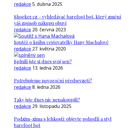
redakce
5. dubna 2025
Shoeker.cz – vyhledávač barefoot bot, který změní
váš způsob nákupu obuvi
redakce
20. června 2023
Soutěž o knihu cestovatelky Hany Machalové
redakce
27. května 2020
Splnili jste si dnes svůj sen?
redakce
13. ledna 2026
Potřebujeme novoroční předsevzetí?
redakce
8. ledna 2026
Taky jste dnes nic nenakoupili?
redakce
29. listopadu 2025
Podzim–zima s lehkostí: objevte pohodlí a styl
barefoot bot