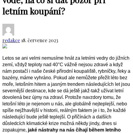
letním koupání?
redakce
18. července 2023
Letos se ani velmi nemusíme hnát za letními vedry do jižních
zemí, vždyž teploty nad 40°C vážně nejsou zdravé a když
nám postačí i naše české přírodní koupaliště, rybníčky, řeky a
bazény, máme vyhráno. Pokud ale nemůžete přežít léto bez
moře, letošním hitem a jasným trendem následujících let jsou
severnější destinace, kde se dá ještě jakž-takž užívat letní
dovolená bez újmy na zdraví. Protože navzdory tomu, že
letošní léto je nejenom u nás, ale globálně nejteplejší, nebo
spíše nejžhavější v historii, reálným faktem je i to, že každé
následující bude ještě teplejší. O příčínách a dalších
důsledcích klimatické krize možná někdy jindy, dnes si
zopakujme,
jaké nástrahy na nás číhají během letního