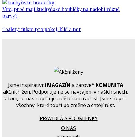
Víte, proč mají kuchyňské houbičky na nádobí různé
barvy?
Toalety: místo pro pokoj, klid a mír
Jsme inspirativní
MAGAZÍN
a zároveň
KOMUNITA
akčních žen. Podporujeme se navzájem v našich snech,
v tom, co nás naplňuje a dělá nám radost. Jsme tu pro
všechny, které touží po změně a chtějí růst.
PRAVIDLÁ A PODMIENKY
O NÁS