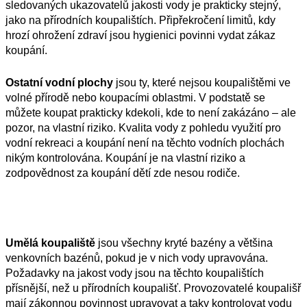
sledovaných ukazovatelů jakosti vody je prakticky stejný,
jako na přírodních koupalištích. Připřekročení limitů, kdy
hrozí ohrožení zdraví jsou hygienici povinni vydat zákaz
koupání.
Ostatní vodní plochy
jsou ty, které nejsou koupalištěmi ve
volné přírodě nebo koupacími oblastmi. V podstatě se
můžete koupat prakticky kdekoli, kde to není zakázáno – ale
pozor, na vlastní riziko. Kvalita vody z pohledu využití pro
vodní rekreaci a koupání není na těchto vodních plochách
nikým kontrolována. Koupání je na vlastní riziko a
zodpovědnost za koupání dětí zde nesou rodiče.
Umělá koupaliště
jsou všechny kryté bazény a většina
venkovních bazénů, pokud je v nich vody upravována.
Požadavky na jakost vody jsou na těchto koupalištích
přísnější, než u přírodních koupališť. Provozovatelé koupališř
mají zákonnou povinnost upravovat a taky kontrolovat vodu