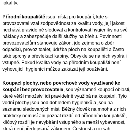
lokality.
Přírodní koupaliště
jsou místa pro koupání, kde si
provozovatel vzal zodpovědnost za kvalitu vody, její jakost
nechává pravidelně sledovat a kontrolovat hygieniky na své
náklady a zabezpečuje další služby na břehu. Povinnosti
provozovatelům stanovuje zákon, jde zejména o zběr
odpadků, provoz toalet, údržba ploch na koupališti a často
také sprchy a převlékací kabiny. Obvykle se na nich vybírá i
vstupné. Pokud kvalita vody na přírodním koupališti není
vyhovující, hygienici můžou zakázat její používání.
Koupací plochy, nebo povrchové vody využívané ke
koupání bez provozovatele
jsou významné koupací oblasti,
které větší množství idí pravidelně využíbá na koupání. Tyto
vodní plochy jsou pod dohledem hygieniků a jsou na
seznamu sledovaných míst. Běžný člověk na mnoha z nich
prakticky nemusí ani poznat rozdíl od přírodního koupaliště,
klíčový rozdíl je nevybírání vstupného a menší vybavenost,
která není předepsaná zákonem. Čestnost a rozsah