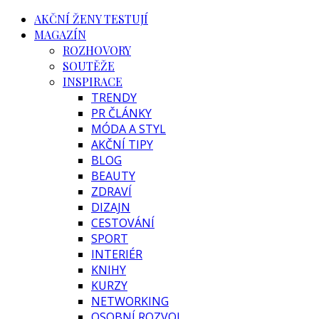
AKČNÍ ŽENY TESTUJÍ
MAGAZÍN
ROZHOVORY
SOUTĚŽE
INSPIRACE
TRENDY
PR ČLÁNKY
MÓDA A STYL
AKČNÍ TIPY
BLOG
BEAUTY
ZDRAVÍ
DIZAJN
CESTOVÁNÍ
SPORT
INTERIÉR
KNIHY
KURZY
NETWORKING
OSOBNÍ ROZVOJ