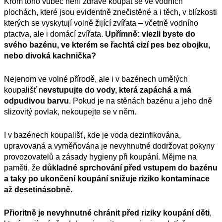
Krom toho vůbec není zdravé koupat se ve vodních
plochách, které jsou evidentně znečistěné a i těch, v blízkosti
kterých se vyskytují volně žijící zvířata – včetně vodního
ptactva, ale i domácí zvířata.
Upřímně: vlezli byste do
svého bazénu, ve kterém se řachtá cizí pes bez obojku,
nebo divoká kachnička?
Nejenom ve volné přírodě, ale i v bazénech umělých
koupališť n
evstupujte do vody, která zapáchá a má
odpudivou barvu
. Pokud je na stěnách bazénu a jeho dně
slizovitý povlak, nekoupejte se v něm.
I v bazénech koupališť, kde je voda dezinfikována,
upravovaná a vyměňována je nevyhnutné dodržovat pokyny
provozovatelů a zásady hygieny při koupání. Mějme na
paměti, že
důkladné sprchování před vstupem do bazénu
a taky po ukončení koupání snižuje riziko kontaminace
až desetinásobně.
Přioritně je nevyhnutné chránit před riziky koupání děti
,