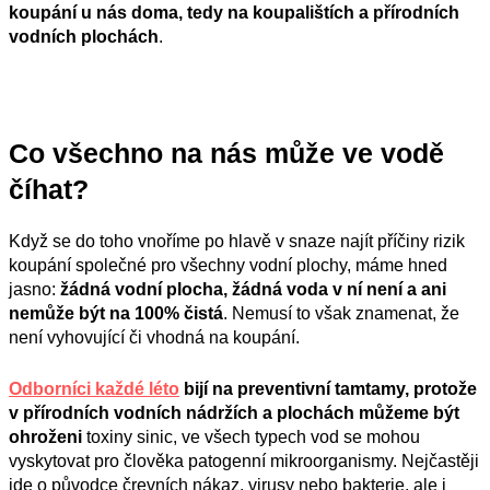
koupání
u nás doma,
t
edy na koupalištích a přírodních
vodních plochách
.
Co všechno na nás může ve vodě
číhat?
Když se do toho vnoříme po hlavě v snaze najít příčiny rizik
koupání společné pro všechny vodní plochy, máme hned
jasno:
žádná vodní plocha, žádná voda v ní není a ani
nemůže být na 100% čistá
. Nemusí to však znamenat, že
není vyhovující či vhodná na koupání.
Odborníci každé léto
bijí na preventivní tamtamy, protože
v přírodních vodních nádržích
a plochách
můžeme být
ohroženi
toxiny sinic, ve všech typech vod se mohou
vyskytovat pro člověka patogenní mikroorganismy. Nejčastěji
jde o původce črevních nákaz, virusy nebo bakterie, ale i