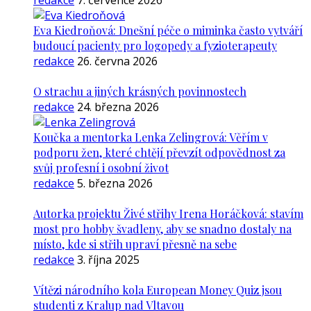
redakce
7. července 2026
Eva Kiedroňová: Dnešní péče o miminka často vytváří
budoucí pacienty pro logopedy a fyzioterapeuty
redakce
26. června 2026
O strachu a jiných krásných povinnostech
redakce
24. března 2026
Koučka a mentorka Lenka Zelingrová: Věřím v
podporu žen, které chtějí převzít odpovědnost za
svůj profesní i osobní život
redakce
5. března 2026
Autorka projektu Živé střihy Irena Horáčková: stavím
most pro hobby švadleny, aby se snadno dostaly na
místo, kde si střih upraví přesně na sebe
redakce
3. října 2025
Vítězi národního kola European Money Quiz jsou
studenti z Kralup nad Vltavou