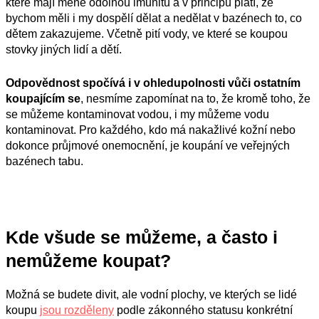
které mají méně odolnou imunitu a v principu platí, že
bychom měli i my dospělí dělat a nedělat v bazénech to, co
dětem zakazujeme. Včetně pití vody, ve které se koupou
stovky jiných lidí a dětí.
Odpovědnost spočívá i v ohledupolnosti vůči ostatním
koupajícím se
, nesmíme zapomínat na to, že kromě toho, že
se můžeme kontaminovat vodou, i my můžeme vodu
kontaminovat. Pro každého, kdo má nakažlivé kožní nebo
dokonce průjmové onemocnění, je koupání ve veřejných
bazénech tabu.
Kde všude se můžeme, a často i
nemůžeme koupat?
Možná se budete divit, ale vodní plochy, ve kterých se lidé
koupu
jsou rozděleny
podle zákonného statusu konkrétní