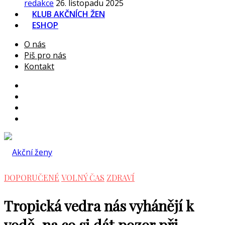
redakce
26. listopadu 2025
KLUB AKČNÍCH ŽEN
ESHOP
O nás
Piš pro nás
Kontakt
DOPORUČENÉ
VOLNÝ ČAS
ZDRAVÍ
Tropická vedra nás vyhánějí k
vodě, na co si dát pozor při