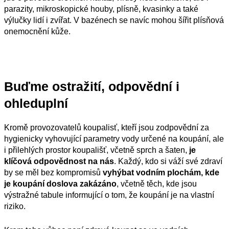
parazity, mikroskopické houby, plísně, kvasinky a také
výlučky lidí i zvířat. V bazénech se navíc mohou šířit plísňová
onemocnění kůže.
Buďme ostražití, odpovědní i
ohleduplní
Kromě provozovatelů koupalisť, kteří jsou zodpovědní za
hygienicky vyhovující parametry vody určené na koupání, ale
i přilehlých prostor koupališť, včetně sprch a šaten,
je
klíčová odpovědnost na nás
. Každý, kdo si váží své zdraví
by se měl bez kompromisů
vyhýbat vodním plochám, kde
je koupání doslova zakázáno
, včetně těch, kde jsou
výstražné tabule informující o tom, že koupání je na vlastní
riziko.