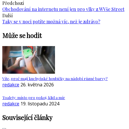
Předchozí
Obchodování na internetu není jen pro vlky z WVše Street
Další
Taky se v noci potíte možná víc, než je zdrávo?
Může se hodit
Víte, proč mají kuchyňské houbičky na nádobí různé barvy?
redakce
26. května 2026
Toalety: místo pro pokoj, klid a mír
redakce
19. listopadu 2024
Související články