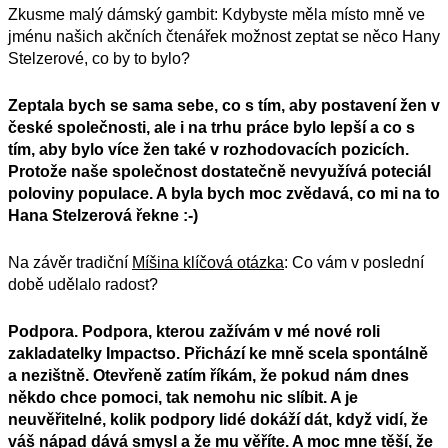
Zkusme malý dámský gambit: Kdybyste měla místo mně ve
jménu našich akčních čtenářek možnost zeptat se něco Hany
Stelzerové, co by to bylo?
Zeptala bych se sama sebe, co s tím, aby postavení žen v
české společnosti, ale i na trhu práce bylo lepší a co s
tím, aby bylo více žen
také
v rozhodovacích pozicích.
Protože naše společnost dostatečně nevyužívá poteciál
poloviny populace. A byla bych moc zvědavá, co mi na to
Hana Stelzerová řekne :-)
Na závěr tradiční
Míšina klíčová otázka
: Co vám v poslední
době udělalo radost?
Podpora. Podpora, kterou zažívám v mé nové roli
zakladatelky Impactso. Přichází ke mn
ě
scela spontálně
a nezištně. Otevřeně zatím říkám, že pokud nám dnes
někdo chce pomoci, tak nemohu nic
sl
í
bit
. A je
neuvěřitelné, kolik podpory lidé dokáží dát, když vidí, že
váš nápad dává smysl a že mu věříte. A moc mne těší, že