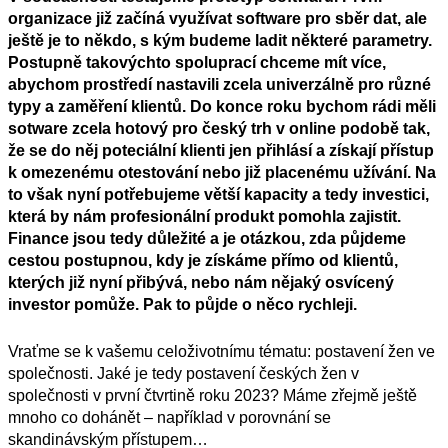
organizace již začíná využívat software pro sběr dat, ale
ještě je to někdo, s kým budeme ladit některé parametry.
Postupně takovýchto spoluprací chceme mít více,
abychom prostředí nastavili zcela univerzálně pro různé
typy a zaměření klientů. Do konce roku bychom rádi měli
sotware zcela hotový pro český trh v online podobě tak,
že se do něj poteciální klienti jen přihlásí a získají přístup
k omezenému otestování nebo již placenému užívání. Na
to však nyní potřebujeme větší kapacity a tedy investici,
která by nám profesionální produkt pomohla zajistit.
Finance jsou tedy důležité a je otázkou, zda půjdeme
cestou postupnou, kdy je získáme přímo od klientů,
kterých již nyní přibývá, nebo nám nějaký osvícený
investor pomůže. Pak to půjde o něco rychleji.
Vraťme se k vašemu celoživotnímu tématu: postavení žen ve
společnosti. Jaké je tedy postavení českých žen v
společnosti
v první
čtvrtině
roku 2023? Máme zřejmě ještě
mnoho co dohánět – například v porovnání se
skandinávským přístupem…