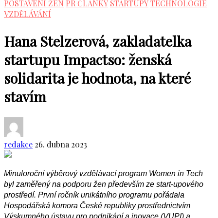
POSTAVENÍ ŽEN
PR ČLÁNKY
STARTUPY
TECHNOLOGIE
VZDĚLÁVÁNÍ
Hana Stelzerová, zakladatelka
startupu Impactso: ženská
solidarita je hodnota, na které
stavím
redakce
26. dubna 2023
Minuloroční výběrový vzdělávací program Women in Tech
byl zaměřený na podporu žen především ze start-upového
prostředí. První ročník unikátního programu pořádala
Hospodářská komora České republiky prostřednictvím
Výskumného ústavu pro podnikání a inovace (VUPI) a