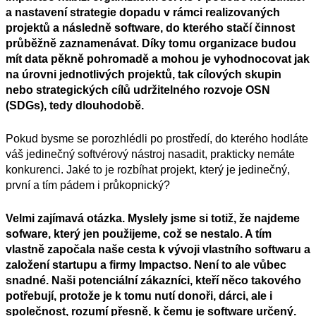
a nastavení strategie dopadu v rámci realizovaných
projektů a následně software, do kterého stačí činnost
průběžně zaznamenávat. Díky tomu organizace budou
mít data pěkně pohromadě a mohou je vyhodnocovat jak
na úrovni jednotlivých projektů, tak cílových skupin
nebo strategických cílů udržitelného rozvoje OSN
(SDGs), tedy dlouhodobě.
Pokud by
sme
se porozhlédli po prostředí, do kterého hodláte
váš jedinečný softvérový nástroj nasadit, prakticky nemáte
konkurenci. Jaké to je rozbíhat projekt, který je jedinečný,
první a tím pádem i průkopnický?
Velmi zajímavá otázka. Myslely jsme si totiž, že najdeme
sofware, který jen použijeme, což se nestalo. A tím
vlastně započala naše cesta k vývoji vlastního softwaru a
založení startupu a firmy Impactso. Není to ale vůbec
snadné. Naši potenciální zákazníci, kteří něco takového
potřebují, protože je k tomu nutí donoři, dárci, ale i
společnost, rozumí přesně, k čemu je software určený.