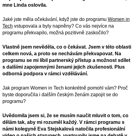
mne Linda oslovila.
Jaké jste měla očekávání, když jste do programu
Women in
Tech
vstupovala a byly napněny? Co vás nejvíce na
programu překvapilo, možná pozitivně zaskočilo?
Vlastně jsem nevěděla, co o čekávat. Jsem v této oblasti
celkem nová, a proto se nechávám překvapovat. Na
programu se mi líbil partnerský přístup a možnost sdílet
s dalšími zapojemnými ženami jejich zkušenosti. Plus
odborná podpora v rámci vzdělávání.
Jak program Women in Tech konkrétně pomohl vám? Proč
byste doporučila i dalším českým ženám zapojit se do
programu?
Uvědomila jsem si, že se musím naučit mluvit o tom, co
dělám tak, aby mi rozuměl každý. V rámci programu s
námi kolegyně Eva Stejskalová natočila profesionální
video o našich starupech, vystoupily jsme na debatě v