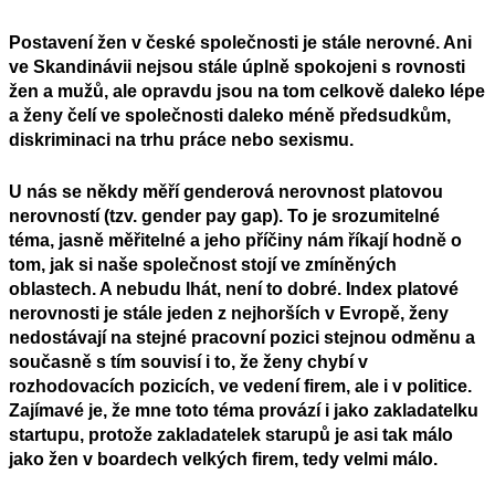
Postavení žen v české společnosti je stále nerovné. Ani
ve Skandinávii nejsou stále úplně spokojeni s rovnosti
žen a mužů, ale opravdu jsou na tom celkově daleko lépe
a ženy čelí ve společnosti daleko méně předsudkům,
diskriminaci na trhu práce nebo sexismu.
U nás se někdy měří genderová nerovnost platovou
nerovností (tzv. gender pay gap). To je srozumitelné
téma, jasně měřitelné a jeho příčiny nám říkají hodně o
tom, jak si naše
společ
n
ost
stojí ve
zm
í
něných
oblastech. A nebudu lhát, není to dobré. Index platové
nerovnosti je stále jeden z nejhorších v Evropě, ženy
nedostávají na stejné pracovní pozici stejnou odměnu a
současně s tím souvisí i to, že ženy chybí v
rozhodovacích pozicích, ve vedení firem, ale i v politice.
Zajímavé je, že mne toto téma provází i jako zakladatelku
star
t
upu
, protože zakladatelek starupů je asi tak málo
jako žen v boardech velkých firem, tedy velmi málo.