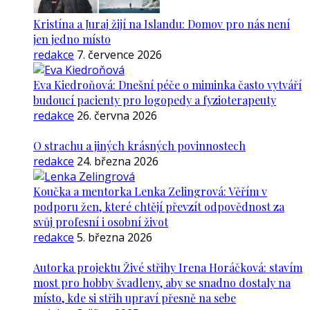
Kristína a Juraj žijí na Islandu: Domov pro nás není
jen jedno místo
redakce
7. července 2026
Eva Kiedroňová: Dnešní péče o miminka často vytváří
budoucí pacienty pro logopedy a fyzioterapeuty
redakce
26. června 2026
O strachu a jiných krásných povinnostech
redakce
24. března 2026
Koučka a mentorka Lenka Zelingrová: Věřím v
podporu žen, které chtějí převzít odpovědnost za
svůj profesní i osobní život
redakce
5. března 2026
Autorka projektu Živé střihy Irena Horáčková: stavím
most pro hobby švadleny, aby se snadno dostaly na
místo, kde si střih upraví přesně na sebe