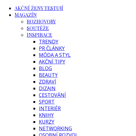
AKČNÍ ŽENY TESTUJÍ
MAGAZÍN
ROZHOVORY
SOUTĚŽE
INSPIRACE
TRENDY
PR ČLÁNKY
MÓDA A STYL
AKČNÍ TIPY
BLOG
BEAUTY
ZDRAVÍ
DIZAJN
CESTOVÁNÍ
SPORT
INTERIÉR
KNIHY
KURZY
NETWORKING
OSOBNÍ ROZVOJ