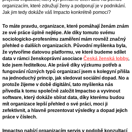
organizacím, které združují ženy a podporují je v podnikání.
Jak jim
tedy dokáže váš Impacto konkrétně pomoci?
To máte pravdu, organizace, které pomáhají ženám znám
ze své práce úplně nejlépe. Ale díky tomuto svému
sociologicko-profesnímu zaměření mám rovněž značný
přehled o dalších organizacích. Původní myšlenka byla,
že vytvoříme datovou platformu, ve které budeme sdílet
data v rámci ženskoprávní asociace
Česká ženská lobby
,
kde jsem ředitelkou. Ale právě díky výzkumu potřeb a
fungování různých typů organizací jsem s kolegyní přišla
na jednoduchý princip, jak sledovat sociální dopad. No a
protože žijeme v době digitální, tato myšlenka nás
přivedla k tomu společně založit Impactso a vyvinout
software, který dokáže sbírat data, díky kterému budou
mít organizace lepší přehled o své práci, moci ji
zefektivnit, a hlavně prezentovat výsledky a dopad jejich
práce v číslech.
Impactso nabízí organizacím servis v podobě konzultací