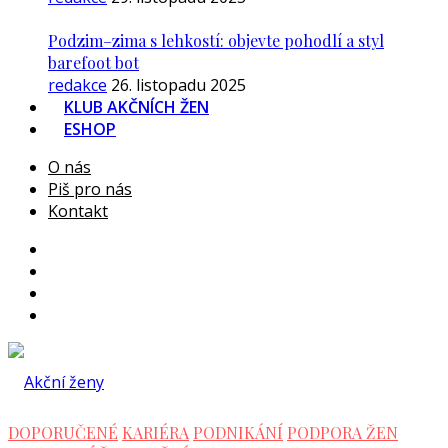
Podzim–zima s lehkostí: objevte pohodlí a styl
barefoot bot
redakce
26. listopadu 2025
KLUB AKČNÍCH ŽEN
ESHOP
O nás
Piš pro nás
Kontakt
DOPORUČENÉ
KARIÉRA
PODNIKÁNÍ
PODPORA ŽEN