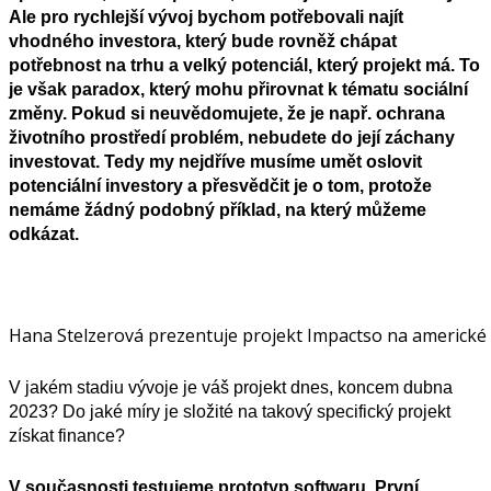
Ale pro rychlejší vývoj bychom potřebovali najít
vhodného investora, který bude rovněž chápat
potřebnost na trhu a velký potenciál, který projekt má. To
je však paradox, který mohu přirovnat k tématu sociální
změny. Pokud si neuvědomujete, že je např. ochrana
životního prostředí problém, nebudete do její záchany
investovat. Tedy my nejdříve musíme umět oslovit
potenciální investory a přesvědčit je o tom, protože
nemáme žádný podobný příklad, na který můžeme
odkázat.
Hana Stelzerová prezentuje projekt Impactso na americk
V jakém stadiu vývoje je váš projekt dnes,
koncem dubna
2023? Do jaké míry je složité na takový specifický projekt
získat finance?
V současnosti testujeme prototyp softwaru. První