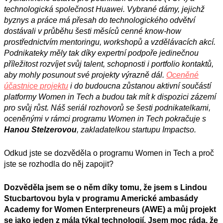
technologická společnost Huawei. Vybrané dámy, jejichž
byznys a práce má přesah do technologického odvětví
dostávali v průběhu šesti měsíců cenné know-how
prostřednictvím mentoringu, workshopů a vzdělávacích akcí.
Podnikateky měly tak díky expertní podpoře jedinečnou
příležitost rozvíjet svůj talent, schopnosti i portfolio kontaktů,
aby mohly posunout své projekty výrazně dál.
Oceněné
ú
častnice projektu
i do
budoucna zůstanou aktivní součástí
platformy Women in Tech a budou tak mít k dispozici zázemí
pro svůj růst. Náš seriál rozhovorů se šesti podnikatelkami,
oceněnými v rámci programu Women in Tech pokračuje s
Hanou Stelzerovou
, zakladatelkou startupu Impactso.
Odkud jste se dozvěděla o programu Women in Tech a proč
jste se rozhodla do něj zapojit?
Dozvěděla jsem se o něm díky tomu, že jsem s Lindou
Stucbartovou byla v programu Americké ambasády
Academy for Women Enterpreneurs (AWE) a můj projekt
se jako jeden z mála týkal technologií. Jsem moc ráda, že