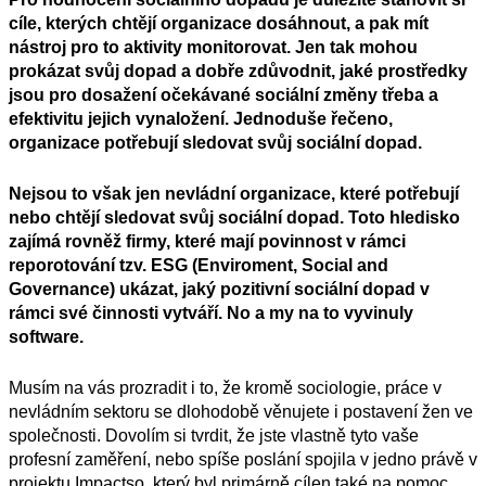
cíle, kterých chtějí organizace dosáhnout, a pak mít
nástroj pro to aktivity monitorovat. Jen tak mohou
prokázat svůj dopad a dobře zdůvodnit, jaké prostředky
jsou pro dosažení očekávané sociální změny třeba a
efektivitu jejich vynaložení. Jednoduše řečeno,
organizace potřebují sledovat svůj sociální dopad.
Nejsou to však jen nevládní organizace, které potřebují
nebo chtějí sledovat svůj sociální dopad. Toto hledisko
zajímá rovněž firmy, které mají povinnost v rámci
reporotování tzv. ESG (Enviroment, Social and
Governance) ukázat, jaký pozitivní sociální dopad v
rámci své činnosti vytváří. No a my na to vyvinuly
software.
Musím na vás prozradit i to, že kromě sociologie, práce v
nevládním sektoru se dlohodobě věnujete i postavení žen ve
společnosti. Dovolím si tvrdit, že jste vlastně tyto vaše
profesní zaměření, nebo spíše poslání spojila v jedno právě v
projektu Impactso, který byl primárně cílen také na pomoc