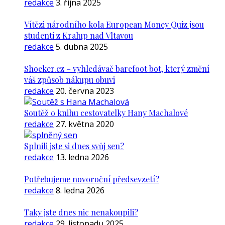
redakce
3. října 2025
Vítězi národního kola European Money Quiz jsou
studenti z Kralup nad Vltavou
redakce
5. dubna 2025
Shoeker.cz – vyhledávač barefoot bot, který změní
váš způsob nákupu obuvi
redakce
20. června 2023
Soutěž o knihu cestovatelky Hany Machalové
redakce
27. května 2020
Splnili jste si dnes svůj sen?
redakce
13. ledna 2026
Potřebujeme novoroční předsevzetí?
redakce
8. ledna 2026
Taky jste dnes nic nenakoupili?
redakce
29. listopadu 2025