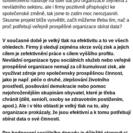
softvérového nástroje na sběr dat pro organizace zejména z
nevládního sektoru, ale i firmy pozitivně přispívající ke
společenské změně, tak jsme to zatím moc nerozjasnili.
Skusme projekt blíže vysvětlit, začít můžeme třeba tím, nač a
proč potřebují veřejně prospěšné organizace sbírat data?
V současné době
je
velký tlak na efektivitu a to ve všech
ohledech. Firmy ji sledují zejména skrze svůj zisk a jejich
cílem je zefektivnění práce s cílem vyššího profitu.
Nevládní organizace typu sociálních služeb nebo veřejně
prospěšné organizace nemají za cíl kumulovat zisk, ale
využívat zdroje pro společensky prospěšnou činnost,
jako je např. péče o druhé, zlepšování životního
prostředí, posilování demokracie nebo pomoc
nejohroženějším skupinám obyvatel, které je třeba
chránit (děti, senioři, osoby se zdravotním postižením,
apod.). Ale i v této oblasti je velký tlak na to, aby
organizace prokázaly, že jsou efektivní a k tomu potřebují
sbírat data o své činnosti.
Pro hodnocení sociálního dopadu je důležité stanovit si