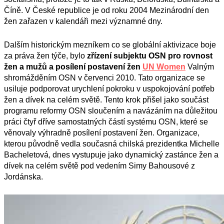
Číně. V České republice je od roku 2004 Mezinárodní den
žen zařazen v kalendáři mezi významné dny.
Dalším historickým mezníkem co se globální aktivizace boje
za práva žen týče, bylo
zřízení
subjekt
u
OSN pro rovnost
žen a mužů a posílení postavení žen
UN Women
Valným
shromážděním OSN v červenci 2010. Tato organizace se
usiluje podporovat urychlení pokroku v uspokojování potřeb
žen a dívek na celém světě. Tento krok přišel jako součást
programu reformy OSN sloučením a navázáním na důležitou
práci čtyř dříve samostatných částí systému OSN, které se
věnovaly výhradně posílení postavení žen. Organizace,
kterou původně vedla současná chilská prezidentka Michelle
Bacheletová, dnes vystupuje jako dynamický zastánce žen a
dívek na celém světě pod vedením Simy Bahousové z
Jordánska.