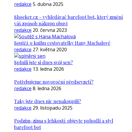
redakce
5. dubna 2025
Shoeker.cz – vyhledávač barefoot bot, který změní
váš způsob nákupu obuvi
redakce
20. června 2023
Soutěž o knihu cestovatelky Hany Machalové
redakce
27. května 2020
Splnili jste si dnes svůj sen?
redakce
13. ledna 2026
Potřebujeme novoroční předsevzetí?
redakce
8. ledna 2026
Taky jste dnes nic nenakoupili?
redakce
29. listopadu 2025
Podzim–zima s lehkostí: objevte pohodlí a styl
barefoot bot