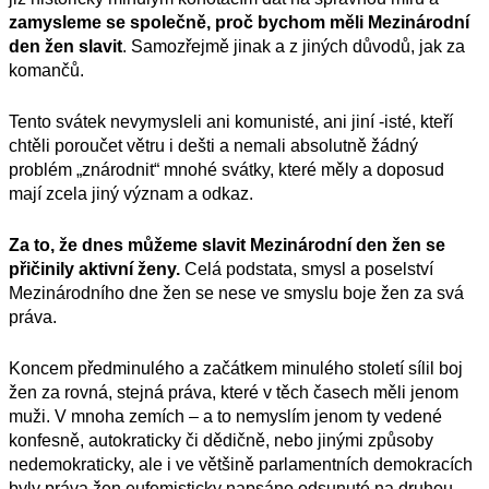
zamysleme se společně, proč bychom měli Mezinárodní
den žen slavit
. Samozřejmě jinak
a z jiných důvodů
, jak za
komančů.
Tento svátek nevymysleli ani komunisté, ani jiní -isté, kteří
chtěli poroučet větru i dešti a nemali absolutně žádný
problém „znárodnit“ mnohé svátky, které měly a doposud
mají zcela jiný význam a odkaz.
Za to, že dnes můžeme slavit Mezinárodní den žen se
přičinily aktivní ženy.
Celá podstata, smysl a poselství
Mezinárodního dne žen se nese ve smyslu boje žen za svá
práva.
Koncem předminulého a začátkem minulého století sílil boj
žen za rovná, stejná práva, které v těch časech měli jenom
muži. V mnoha zemích – a to nemyslím jenom ty vedené
konfesně, autokraticky či dědičně, nebo jinými způsoby
nedemokraticky, ale i ve většině parlamentních demokracích
byly práva žen eufemisticky napsáno odsunuté na druhou