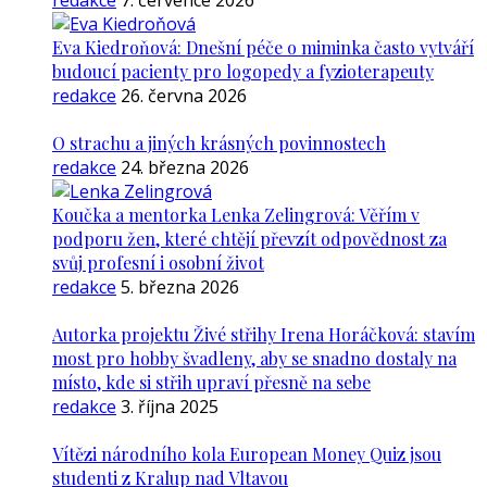
redakce
7. července 2026
Eva Kiedroňová: Dnešní péče o miminka často vytváří
budoucí pacienty pro logopedy a fyzioterapeuty
redakce
26. června 2026
O strachu a jiných krásných povinnostech
redakce
24. března 2026
Koučka a mentorka Lenka Zelingrová: Věřím v
podporu žen, které chtějí převzít odpovědnost za
svůj profesní i osobní život
redakce
5. března 2026
Autorka projektu Živé střihy Irena Horáčková: stavím
most pro hobby švadleny, aby se snadno dostaly na
místo, kde si střih upraví přesně na sebe
redakce
3. října 2025
Vítězi národního kola European Money Quiz jsou
studenti z Kralup nad Vltavou