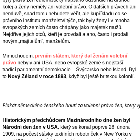
kolej a ženy neměly ani volební právo. O dalších právech ani
nemluvě, snad tomu nebudete věřit, ale kupříkladu co se
právního institutu manželství týče, tak byly ženy i v mnoha
evropských zemích často chápány jako majetek mužů.
Nejdříve jejich otců, kteří je provdali a ano, často i prodali
novým „majitelům“, manželům.
Mimochodem,
prvním státem, který dal ženám volební
právo
nebyly ani USA, nebo evropské země s nejstaší
tradicí parlamentní demokracie – Švýcarsko nebo Island. Byl
to
Nový Zéland v roce 1893
, když byl ještě britskou kolonií.
Plakát německého ženského hnutí za volební právo žen, který vy
Historickým předchůdcem Mezinárodního dne žen byl
Národní den žen v USA
, který se konal poprvé 28. února
1909, na počest stávky textilních robotniček v New Yorku v