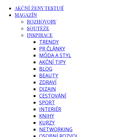
AKČNÍ ŽENY TESTUJÍ
MAGAZÍN
ROZHOVORY
SOUTĚŽE
INSPIRACE
TRENDY
PR ČLÁNKY
MÓDA A STYL
AKČNÍ TIPY
BLOG
BEAUTY
ZDRAVÍ
DIZAJN
CESTOVÁNÍ
SPORT
INTERIÉR
KNIHY
KURZY
NETWORKING
OSOBNÍ ROZVOJ