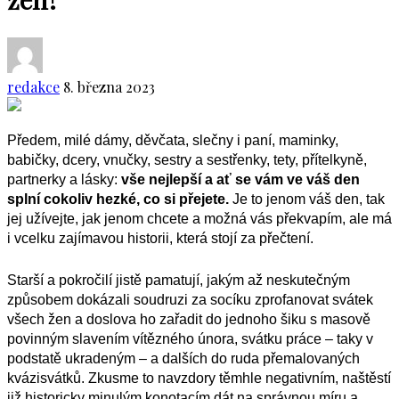
redakce
8. března 2023
Předem, milé dámy, děvčata, slečny i paní, maminky,
babičky, dcery, vnučky, sestry a sestřenky, tety, přítelkyně,
partnerky a lásky:
vše nejlepší a ať se vám ve váš den
splní cokoliv hezké, co si přejete.
Je to jenom váš den, tak
jej užívejte, jak jenom chcete a možná vás překvapím, ale má
i vcelku zajímavou historii, která stojí za přečtení.
Starší a pokročilí jist
ě
pamatují, jakým až neskutečným
způsobem
dokázali soudruzi za socíku zprofanovat svátek
všech žen a doslova ho zařadit do jednoho šiku s masově
povinným slavením vítězného února,
svátku práce –
taky v
podstatě ukradeným
–
a dalších
do ruda přemalovaných
kvázisvátků. Zkusme to navzdory těmhle negativním, naštěstí
již historick
y minulým
konotacím dát na správnou míru a