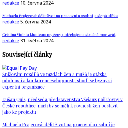
redakce
10. června 2024
Michaela Prajerová: dělit život na pracovní a osobní je slepá ulička
redakce
5. června 2024
Cristina Violeta Muntean: my ženy potřebujeme strašně moc zrát
redakce
31. května 2024
Související články
Snižování rozdílů ve mzdách žen a mužů je otázka
odolnosti a konkurenceschopnosti, shodl se byznys i
expertní organizace
Dušan Quis, předseda představenstva Všeianz pojišťovny v
České republice: muži by se měli k rovnosti žen postavit
jako ke projektu
Michaela Prajerová: dělit život na pracovní a osobní je