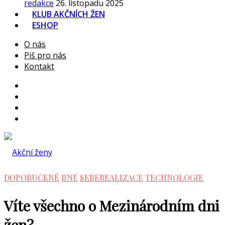
redakce
26. listopadu 2025
KLUB AKČNÍCH ŽEN
ESHOP
O nás
Piš pro nás
Kontakt
DOPORUČENÉ
JINÉ
SEBEREALIZACE
TECHNOLOGIE
Víte všechno o Mezinárodním dni
žen?