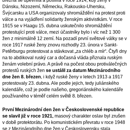
března se upevnila a posílila v roce 1914, kdy ženy v
Dánsku, Nizozemí, Německu, Rakousko-Uhersku,
Švýcarsku a USA organizovaly shromáždění na protest proti
válce a na vyjádření solidarity ženským aktivistkám. V roce
1915 se v Haagu 15. dubna uskutečnilo shromáždění
protestující proti válce, mezi účastníky bylo i víc než 1 300
žen z minimálně 12 zemí. Na pozadí první světové války se v
roce 1917 ruské ženy znovu rozhodly 23. února v Sankt-
Petěrburgu protestovat a stávkovat „za chléb a mír“. Čtyři dny
na to abdikoval ruský car a dočasná vláda přiznala ruským
ženám volební právo. A právě na počest obou protiválečných
protestů ruských žen
se ustálil za datum Mezinárodního
dne žen 8. březen
, i když ruské ženy v letech 1913 a 1917
protestovaly 23. dubna. Ale podle jejich, tedy juliánského
kalendáře, což je podle našeho, gregoriánského kalendáře
používaného v téměř celém světě 8. březen.
První
M
ezinárodní den žen v Československé republice
se slavil
již
v roce 1921,
masový charakter oslav byl zrušen
v době protektorátu. Po komunistickém převratu v roce 1948
se z Mezinárodního dne žen v Československu stala