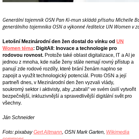
Generální tajemník OSN Pan Ki-mun skládá přísahu Michelle B
generálního tajemníka OSN a výkonné ředitelce UN Women v z
Letošní Mezinárodní den žen dostal do vínku od
UN
Women téma
: DigitAll: Inovace a technologie pro
rodovou rovnost.
Protože také oblast digitalizace, IT a AI je
jednou z mnoha, kde naše ženy stále nemají rovný přístup a
panují zde rodové rozdíly, které brání ženám naplno se
zapojit a využít technologický potenciál. Proto OSN a její
partneři dnes, v Mezinárodní den žen vyzvali vlády,
soukromý sektor i aktivisty, aby „zabrali“ ve svém úsilí vytvořit
bezpečnější, inkluzivnější a spravedlivější digitální svět pro
všechny.
Ján Schneider
Foto: pixabay
Gert Altmann
, OSN Mark Garten,
Wikimedia
commons