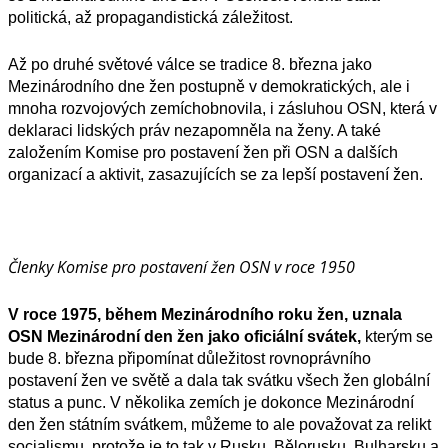
politická, až propagandistická záležitost.
Až po druhé světové válce se tradice 8. března jako
Mezinárodního dne žen postupně v demokratických, ale i
mnoha rozvojových zemíchobnovila, i zásluhou OSN, která v
deklaraci lidských práv nezapomněla na ženy. A také
založením Komise pro postavení žen při OSN a dalších
organizací a aktivit, zasazujících se za lepší postavení žen.
Členky Komise pro postavení žen OSN v roce 1950
V roce 1975, během Mezinárodního roku žen,
uznala
OSN
Mezinárodní den žen
jako oficiální svátek,
kterým se
bude 8. března připomínat důležitost rovnoprávního
postavení žen ve světě a dala tak svátku všech žen globální
status a punc. V několika zemích je dokonce Mezinárodní
den žen státním svátkem, můžeme to ale považovat za relikt
socialismu, protože je to tak v Rusku, Bělorusku, Bulharsku a