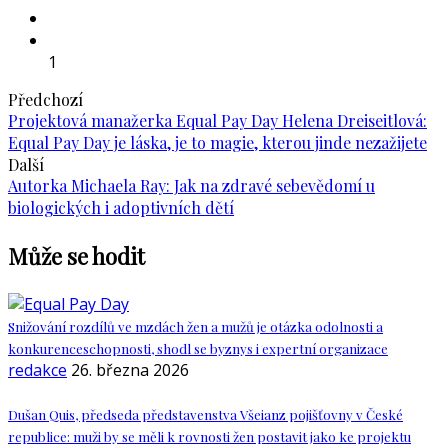
1
Předchozí
Projektová manažerka Equal Pay Day Helena Dreiseitlová:
Equal Pay Day je láska, je to magie, kterou jinde nezažijete
Další
Autorka Michaela Ray: Jak na zdravé sebevědomí u
biologických i adoptivních dětí
Může se hodit
Snižování rozdílů ve mzdách žen a mužů je otázka odolnosti a
konkurenceschopnosti, shodl se byznys i expertní organizace
redakce
26. března 2026
Dušan Quis, předseda představenstva Všeianz pojišťovny v České
republice: muži by se měli k rovnosti žen postavit jako ke projektu