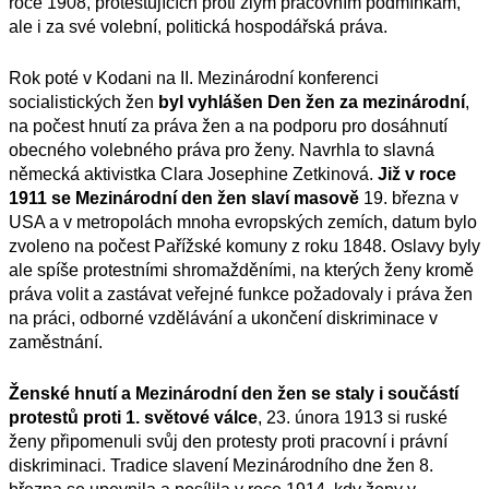
roce 1908, protestujících proti zlým pracovním podmínkám,
ale i za své volební, politická hospodářská práva.
Rok poté v Kodani na II. Mezinárodní konferenci
socialistických žen
byl vyhlášen Den žen za meziná
rodní
,
na počest hnutí za práva žen a na podporu pro dosáhnutí
obecného volebného práva pro ženy. Navrhla to slavná
německá aktivistka Clara Josephine Zetkinová.
Již v roce
1911 se
Mezinárodní d
en žen
slaví masově
19. března v
USA a v metropolách mnoha evropských zemích, datum bylo
zvoleno na počest Pařížské komuny z roku 1848. Oslavy byly
ale spíše protestními shromažděními, na kterých ženy kromě
práva volit a zastávat veřejné funkce požadovaly i práva žen
na práci, odborné vzdělávání a ukončení diskriminace v
zaměstnání.
Ženské hnutí a
Mezinárodní den žen
se staly i součástí
protestů proti 1. světové válce
, 23. února 1913 si ruské
ženy připomenuli svůj den protesty proti pracovní i právní
diskriminaci. Tradice slavení Mezinárodního dne žen 8.