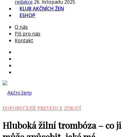
redakce
26. listopadu 2025
KLUB AKČNÍCH ŽEN
ESHOP
O nás
Piš pro nás
Kontakt
DOPORUČENÉ
PREVENCE
ZDRAVÍ
Hluboká žilní trombóza – co ji
může způsobit, jaké má