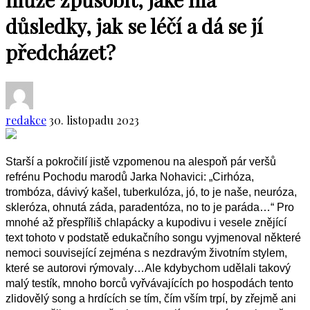
důsledky, jak se léčí a dá se jí
předcházet?
redakce
30. listopadu 2023
Starší a pokročilí jistě vzpomenou na alespoň pár veršů
refrénu Pochodu marodů Jarka Nohavici: „Cirhóza,
trombóza, dávivý kašel, tuberkulóza, jó, to je naše, neuróza,
skleróza, ohnutá záda, paradentóza, no to je paráda…“
Pro
mnohé a
ž přespříliš chlapácky a kupodivu i vesele znějící
text tohoto v podstatě edukačního songu vyjmenoval
některé
nemoci související zejména s nezdravým životním stylem,
které se
autorovi
rýmovaly…Ale kdybychom udělali takov
ý
malý testík, mnoho borců
vyřvávajících po hospodách tento
zlidov
ě
lý song a
hrdících se tím, čím vším trpí, by zřejmě ani