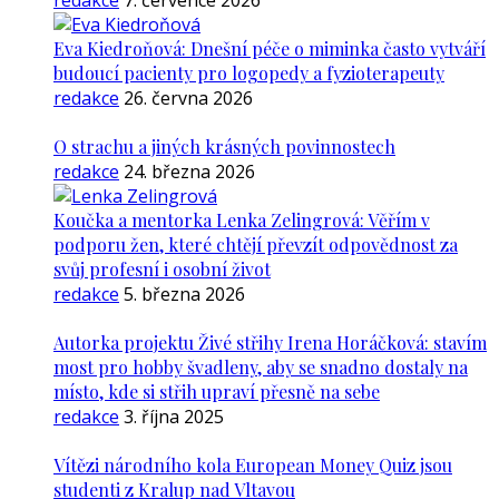
redakce
7. července 2026
Eva Kiedroňová: Dnešní péče o miminka často vytváří
budoucí pacienty pro logopedy a fyzioterapeuty
redakce
26. června 2026
O strachu a jiných krásných povinnostech
redakce
24. března 2026
Koučka a mentorka Lenka Zelingrová: Věřím v
podporu žen, které chtějí převzít odpovědnost za
svůj profesní i osobní život
redakce
5. března 2026
Autorka projektu Živé střihy Irena Horáčková: stavím
most pro hobby švadleny, aby se snadno dostaly na
místo, kde si střih upraví přesně na sebe
redakce
3. října 2025
Vítězi národního kola European Money Quiz jsou
studenti z Kralup nad Vltavou