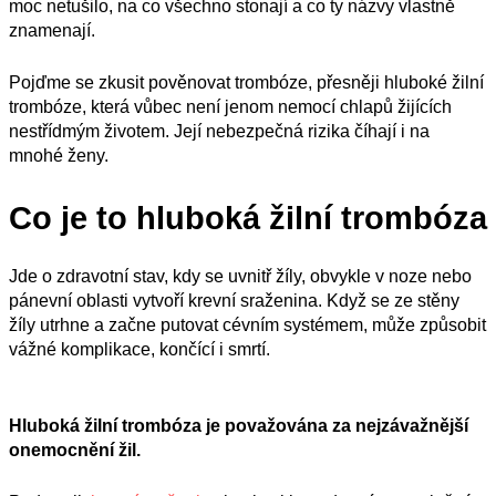
moc netušilo, na co všechno stonají a co ty názvy vlastně
znamenají.
Pojďme se zkusit pověnovat trombóze, přesněji hluboké žilní
trombóze, která vůbec není jenom nemocí chlapů žijících
nestřídmým životem. Její nebezpečná rizika číhají i na
mnohé ženy.
Co je to hluboká žilní trombóza
Jde o zdravotní stav, kdy se uvnitř žíly, obvykle v noze nebo
pánevní oblasti vytvoří krevní sraženina. Když se ze stěny
žíly utrhne a začne putovat cévním systémem, může způsobit
vážné komplikace, končící i smrtí.
Hluboká žilní trombóza je
považována
za nejzávažnější
onemocnění žil.