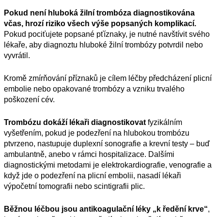
Pokud není hluboká žilní trombóza diagnostikována
včas, hrozí riziko všech výše popsaných komplikací.
Pokud pociťujete popsané pťíznaky, je nutné navštívit svého
lékaře
,
aby diagnoztu hluboké žilní trombózy potvrdil nebo
vyvrátil.
Kromě zmírňování příznaků je cílem léčby předcházení plicní
embolie nebo opakované trombózy a vzniku trvalého
poškození cév.
Trombózu dokáží lékaři diagnostikovat
fyzikálním
vyšetřením, pokud je podezření na hlubokou trombózu
ptvrzeno, nastupuje duplexní sonografie a krevní testy – buď
ambulantně, anebo v rámci hospitalizace. Dalšími
diagnostickými metodami je elektrokardiografie, venografie a
když jde o podezření na plicní embolii, nasadí lékaři
výpočetní tomografii nebo scintigrafii plic.
B
ěžnou léčbou jsou
antikoagulační léky
„k ředění krve“
,