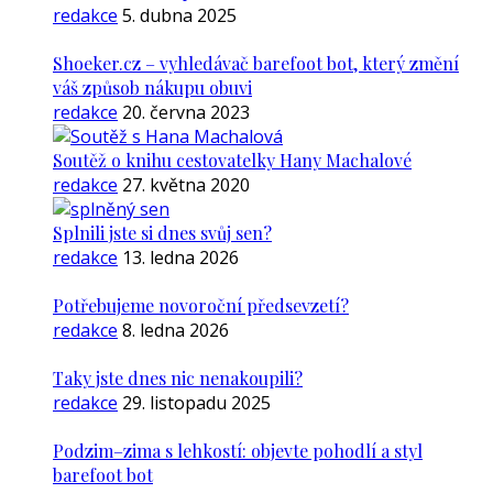
redakce
5. dubna 2025
Shoeker.cz – vyhledávač barefoot bot, který změní
váš způsob nákupu obuvi
redakce
20. června 2023
Soutěž o knihu cestovatelky Hany Machalové
redakce
27. května 2020
Splnili jste si dnes svůj sen?
redakce
13. ledna 2026
Potřebujeme novoroční předsevzetí?
redakce
8. ledna 2026
Taky jste dnes nic nenakoupili?
redakce
29. listopadu 2025
Podzim–zima s lehkostí: objevte pohodlí a styl
barefoot bot