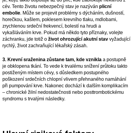
cév. Tento životu nebezpečný stav je nazýván
plicní
embolie
. Může se projevit problémy s dýcháním, dušností,
horečkou, kašlem, poklesem krevního tlaku, mdlobami,
zrychlenou srdeční frekvencí, bolestí na hrudi a
vykašláváním krve. Pokud má někdo tyto příznaky, volejte
záchranku, jde totiž o
život ohrozující akutní stav
vyžadující
rychlý, život zachraňující lékařský zásah.
3. Krevní sraženina zůstane tam, kde vznikla
a postupně
je obklopena tkání. To vede k trvalému snížení průtoku takto
postiženým místem cévy, s důsledkem postupného
poškození srdečních chlopní vlivem přehnaného namáhání
při pumpování krve. Nakonec dochází k dalším komplikacím
– chronické žilní nedostatečnosti nebo posttrombotickému
syndromu s trvalými následky.