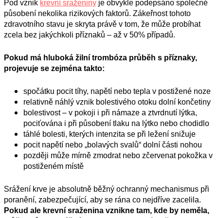
Pod vznik
krevní sraženiny
je obvykle podepsáno společné
působení nekolika rizikových faktorů. Zákeřnost tohoto
zdravotního stavu je skryta právě v tom, že může probíhat
zcela bez jakýchkoli příznaků – až v 50% případů.
Pokud má hluboká žilní trombóza průběh s příznaky,
projevuje se zejména takto:
spočátku pocit tíhy, napětí nebo tepla v postižené noze
relativně náhlý vznik bolestivého otoku dolní končetiny
bolestivost – v pokoji i při námaze a ztvrdnutí lýtka,
pociťována i při působení tlaku na lýtko nebo chodidlo
táhlé bolesti, kterých intenzita se při ležení snižuje
pocit napětí nebo „bolavých svalů“ dolní části nohou
později může mírně zmodrat nebo zčervenat pokožka v
postiženém místě
Srážení krve je absolutně běžný ochranný mechanismus při
poranění, zabezpečující, aby se rána co nejdříve zacelila.
Pokud ale krevní sraženina vznikne tam, kde by neměla,