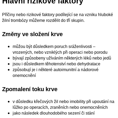
Hlavní rizikové faktory
Příčiny nebo rizikové faktory podílející se na vzniku hluboké
žilní trombózy můžeme rozdělit do tří skupin.
Změny ve složení krve
můžou být důsledkem poruch sráženlivosti –
vrozených, nebo vzniklých při operaci nebo porodu
bývají způsobeny užíváním některých léků nebo jedů
jsou i důsledkem těhotenství nebo dehydratace
způsobují je i některé autoimunitní a nádorové
onemocnění
Zpomalení toku krve
v důsledku křečových žil nebo imobility při upoutání na
lůžko po operacích, zraněních nebo onemocněních
jako následek dlouhodobého sezení či stání