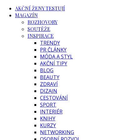
AKČNÍ ŽENY TESTUJÍ
MAGAZÍN
ROZHOVORY
SOUTĚŽE
INSPIRACE
TRENDY
PR ČLÁNKY
MÓDA A STYL
AKČNÍ TIPY
BLOG
BEAUTY
ZDRAVÍ
DIZAJN
CESTOVÁNÍ
SPORT
INTERIÉR
KNIHY
KURZY
NETWORKING
OSOBNÍ ROZVOJ