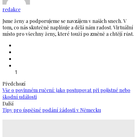
redakce
Jsme ženy a podporujeme se navzájem v našich snech. V
tom, co nás skutečně naplňuje a dělá nám radost. Virtuální
místo pro všechny ženy, které touží po změně a chtějí růst.
1
Předchozí
Vše o povinném ručení: jako postupovat při pojistné nebo
škodní události
Další
Tipy pro úspěšné podání žádosti v Německu