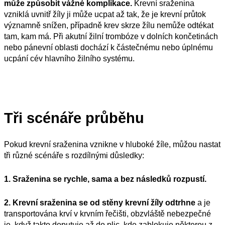
může způsobit vážné komplikace.
Krevní sraženina
vzniklá uvnitř žíly ji může ucpat až tak, že je krevní průtok
významně snížen, případně krev skrze žílu nemůže odtékat
tam, kam má. Při akutní žilní trombóze v dolních končetinách
nebo pánevní oblasti dochází k částečnému nebo úplnému
ucpání cév hlavního žilního systému.
Tři scénáře průběhu
Pokud krevní sraženina vznikne v hluboké žíle, můžou nastat
tři různé scénáře s rozdílnými důsledky:
1. Sraženina se rychle, sama a bez následků rozpustí.
2. Krevní sraženina se od stěny krevní žíly odtrhne
a je
transportována krví v krvním řečišti, obzvláště nebezpečné
je, když takto doputuje až do plic, kde zablokuje některou z