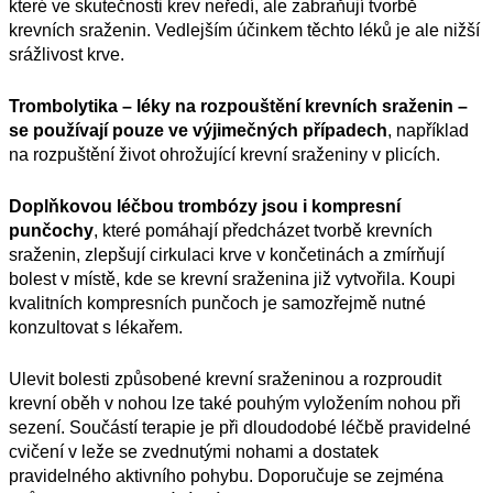
které ve skutečnosti krev neředí, ale zabraňují tvorbě
krevních sraženin. Vedlejším účinkem těchto léků je ale nižší
srážlivost krve.
Trombolytika – léky na rozpouštění krevních sraženin –
se používají pouze ve výjimečných případech
, například
na rozpuštění život ohrožující krevní sraženiny v plicích.
Doplňkovou léčbou trombózy jsou i kompresní
punčochy
, které pomáhají předcházet tvorbě krevních
sraženin, zlepšují cirkulaci krve v končetinách a zmírňují
bolest v místě, kde se krevní sraženina již vytvořila. Koupi
kvalitních
kompresních punčoch je samozřejmě nutné
konzultovat s lékařem.
Ulevit bolesti způsobené krevní sraženinou a rozproudit
krevní oběh v nohou lze také pouhým vyložením nohou při
sezení. Součástí terapie je při dloudodobé léčbě pravidelné
cvičení v leže se zvednutými nohami a dostatek
pravidelného aktivního pohybu. Doporučuje se zejména